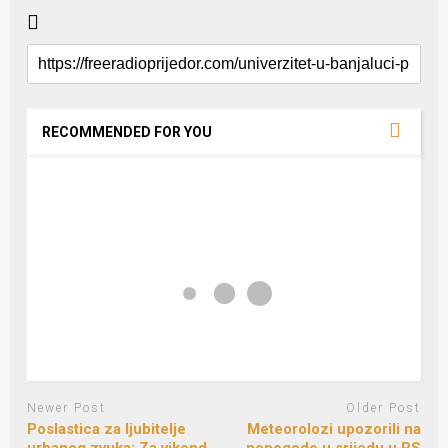
RECOMMENDED FOR YOU
Newer Post
Older Post
Poslastica za ljubitelje
Meteorolozi upozorili na
urbanog zvuka: Za vikend
nepogode u srijedu u RS