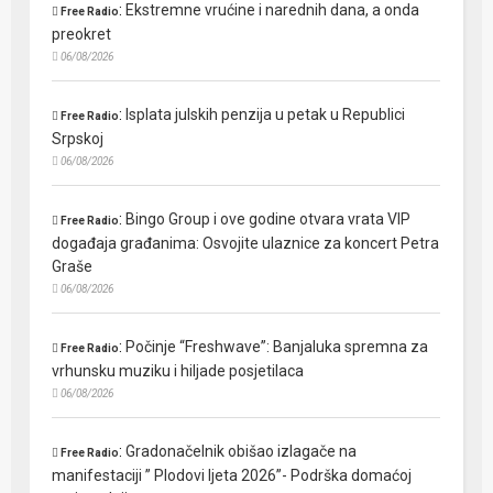
:
Ekstremne vrućine i narednih dana, a onda
Free Radio
preokret
06/08/2026
:
Isplata julskih penzija u petak u Republici
Free Radio
Srpskoj
06/08/2026
:
Bingo Group i ove godine otvara vrata VIP
Free Radio
događaja građanima: Osvojite ulaznice za koncert Petra
Graše
06/08/2026
:
Počinje “Freshwave”: Banjaluka spremna za
Free Radio
vrhunsku muziku i hiljade posjetilaca
06/08/2026
:
Gradonačelnik obišao izlagače na
Free Radio
manifestaciji ” Plodovi ljeta 2026”- Podrška domaćoj