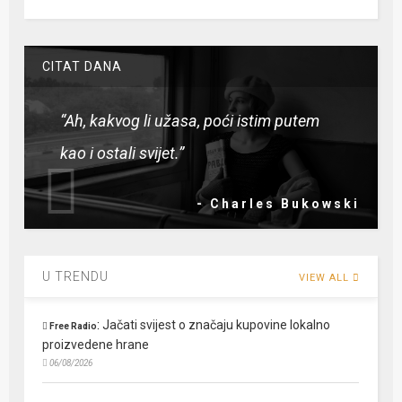
CITAT DANA
“Ah, kakvog li užasa, poći istim putem
kao i ostali svijet.”
- Charles Bukowski
U TRENDU
VIEW ALL
:
Jačati svijest o značaju kupovine lokalno
Free Radio
proizvedene hrane
06/08/2026