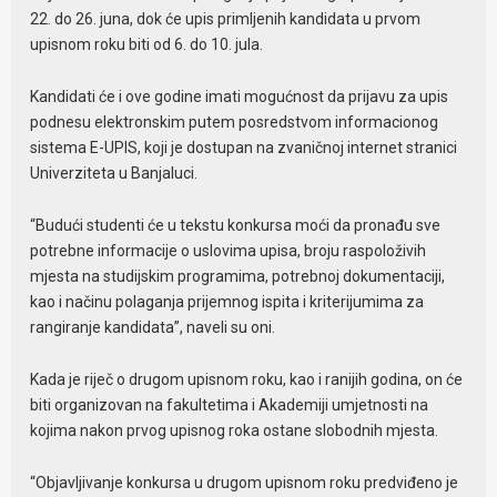
22. do 26. juna, dok će upis primljenih kandidata u prvom
upisnom roku biti od 6. do 10. jula.
Kandidati će i ove godine imati mogućnost da prijavu za upis
podnesu elektronskim putem posredstvom informacionog
sistema E-UPIS, koji je dostupan na zvaničnoj internet stranici
Univerziteta u Banjaluci.
“Budući studenti će u tekstu konkursa moći da pronađu sve
potrebne informacije o uslovima upisa, broju raspoloživih
mjesta na studijskim programima, potrebnoj dokumentaciji,
kao i načinu polaganja prijemnog ispita i kriterijumima za
rangiranje kandidata”, naveli su oni.
Kada je riječ o drugom upisnom roku, kao i ranijih godina, on će
biti organizovan na fakultetima i Akademiji umjetnosti na
kojima nakon prvog upisnog roka ostane slobodnih mjesta.
“Objavljivanje konkursa u drugom upisnom roku predviđeno je