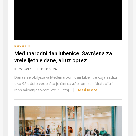
NOVOSTI
Međunarodni dan lubenice: Savršena za
vrele ljetnje dane, ali uz oprez
Free Radio
03/08/2026
Danas se obilježava Međunarodni dan lubenice koja sadrži
oko 92 odsto vode, što je čini savršenom za hidrataciju i
rashlađivanje tokom vrelih ljetnj [...]
Read More