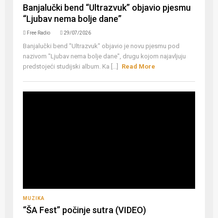
Banjalučki bend “Ultrazvuk” objavio pjesmu
“Ljubav nema bolje dane”
Free Radio
29/07/2026
Banjalučki bend "Ultrazvuk" objavio je novu pjesmu pod
nazivom "Ljubav nema bolje dane", drugu kojom najavljuju
predstojeći studijski album. Ka [...]
Read More
MUZIKA
“ŠA Fest” počinje sutra (VIDEO)