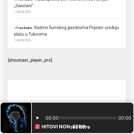
„Saničani“
04/08/2026
:
Radnici Šumskog gazdinstva Prijedor uređuju
Free Radio
plažu u Tukovima
04/08/2026
[shoutcast_player_pro]
© 2024 Free Radio Prijedor. Sva prava zaštićena Designed by
FreeRadio