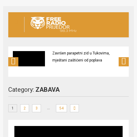
Završen parapetni zid u Tukovima,
mještani zaštićeni od poplava
Category:
ZABAVA
…
1
2
3
54