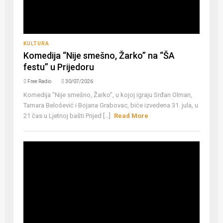
KULTURA
Komedija “Nije smešno, Žarko” na “ŠA
festu” u Prijedoru
Free Radio
30/07/2026
Komedija "Nije smešno, Žarko", u kojoj igraju Srđan Olman,
Tamara Belošević i Bojana Grabovac, biće izvedena 31. jula, u
21 čas u Ljetnoj bašti Prijed [...]
Read More