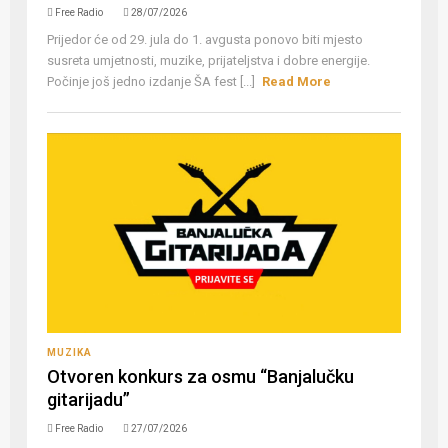
Free Radio
28/07/2026
Prijedor će od 29. jula do 1. avgusta ponovo biti mjesto
susreta umjetnosti, muzike, prijateljstva i dobre energije.
Počinje još jedno izdanje ŠA fest [...]
Read More
MUZIKA
Otvoren konkurs za osmu “Banjalučku
gitarijadu”
Free Radio
27/07/2026