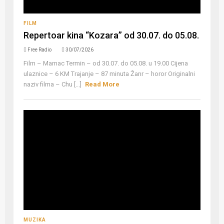
FILM
Repertoar kina “Kozara” od 30.07. do 05.08.
Free Radio
30/07/2026
Film – Mamac Termin – od 30.07. do 05.08. u 19.00 Cijena
ulaznice – 6 KM Trajanje – 87 minuta Žanr – horor Originalni
naziv filma – Chu [...]
Read More
MUZIKA