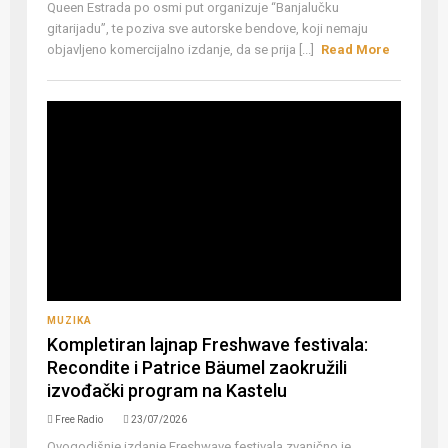
Queen Estrada po osmi put organizuje “Banjalučku
gitarijadu”, te poziva sve autorske bendove, koji nemaju
objavljeno komercijalno izdanje, da se prija [...]
Read More
MUZIKA
Kompletiran lajnap Freshwave festivala:
Recondite i Patrice Bäumel zaokružili
izvođački program na Kastelu
Free Radio
23/07/2026
Ovogodišnje izdanje Freshwave festivala zvanično je