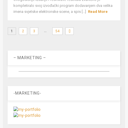
kompletiralo svoj izvođački program dodavanjem dva velika
imena svjetske elektronske scene, a spis [...]
Read More
…
1
2
3
54
– MARKETING –
-MARKETING-