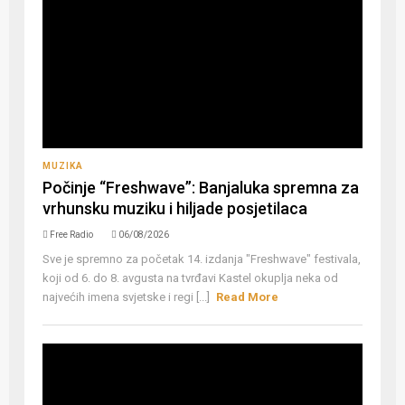
MUZIKA
Počinje “Freshwave”: Banjaluka spremna za
vrhunsku muziku i hiljade posjetilaca
Free Radio
06/08/2026
Sve je spremno za početak 14. izdanja "Freshwave" festivala,
koji od 6. do 8. avgusta na tvrđavi Kastel okuplja neka od
najvećih imena svjetske i regi [...]
Read More