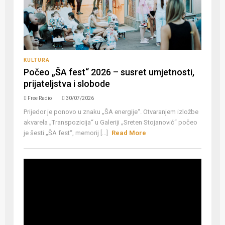
KULTURA
Počeo „ŠA fest“ 2026 – susret umjetnosti,
prijateljstva i slobode
Free Radio
30/07/2026
Prijedor je ponovo u znaku „ŠA energije“. Otvaranjem izložbe
akvarela „Transpozicija“ u Galeriji „Sreten Stojanović“ počeo
je šesti „ŠA fest“, memorij [...]
Read More