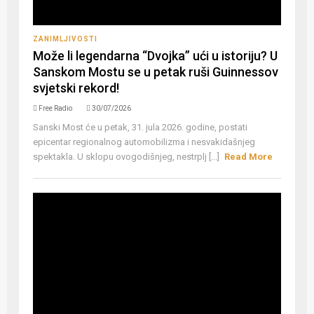
ZANIMLJIVOSTI
Može li legendarna “Dvojka” ući u istoriju? U
Sanskom Mostu se u petak ruši Guinnessov
svjetski rekord!
Free Radio
30/07/2026
Sanski Most će u petak, 31. jula 2026. godine, postati
epicentar regionalnog automobilizma i nesvakidašnjeg
spektakla. U sklopu ovogodišnjeg, nestrplj [...]
Read More