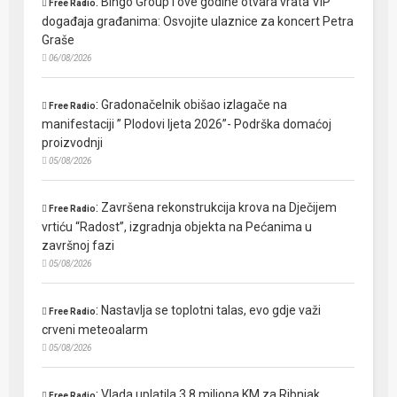
:
Bingo Group i ove godine otvara vrata VIP
Free Radio
događaja građanima: Osvojite ulaznice za koncert Petra
Graše
06/08/2026
:
Gradonačelnik obišao izlagače na
Free Radio
manifestaciji ” Plodovi ljeta 2026”- Podrška domaćoj
proizvodnji
05/08/2026
:
Završena rekonstrukcija krova na Dječijem
Free Radio
vrtiću “Radost”, izgradnja objekta na Pećanima u
završnoj fazi
05/08/2026
:
Nastavlja se toplotni talas, evo gdje važi
Free Radio
crveni meteoalarm
05/08/2026
:
Vlada uplatila 3,8 miliona KM za Ribnjak
Free Radio