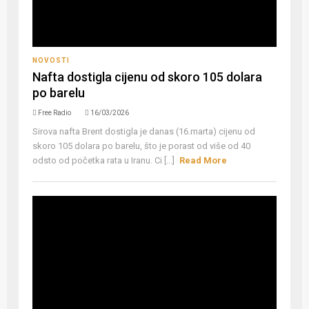
NOVOSTI
Nafta dostigla cijenu od skoro 105 dolara
po barelu
Free Radio
16/03/2026
Sirova nafta Brent dostigla je danas (16.marta) cijenu od
skoro 105 dolara po barelu, što je porast od više od 40
odsto od početka rata u Iranu. Ci [...]
Read More