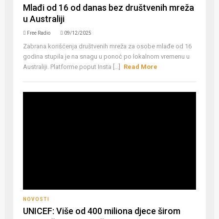
Mlađi od 16 od danas bez društvenih mreža
u Australiji
Free Radio
09/12/2025
Zabrana korišćenja društvenih mreža za osobe mlađe od 16
godina stupila je na snagu u ponoć po lokalnom vremenu u
Australiji. Platforme poput Insta [...]
Read More
NOVOSTI
UNICEF: Više od 400 miliona djece širom