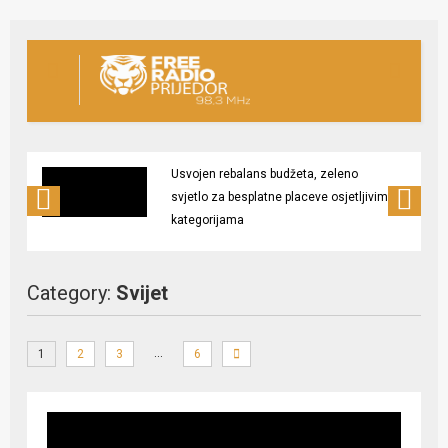
Usvojen rebalans budžeta, zeleno
svjetlo za besplatne placeve osjetljivim
kategorijama
Category:
Svijet
…
1
2
3
6