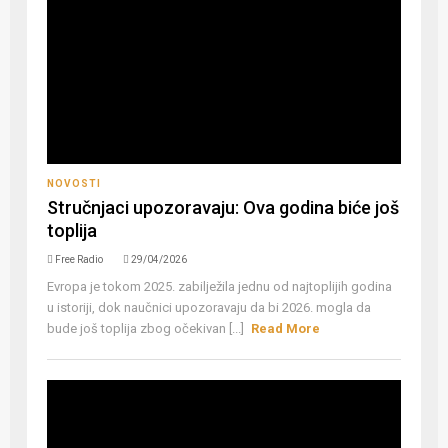
NOVOSTI
Stručnjaci upozoravaju: Ova godina biće još
toplija
Free Radio
29/04/2026
Evropa je tokom 2025. zabilježila jednu od najtoplijih godina
u istoriji, dok naučnici upozoravaju da bi 2026. mogla da
bude još toplija zbog očekivan [...]
Read More