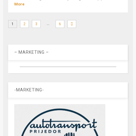
More
…
1
2
3
6
– MARKETING –
-MARKETING-