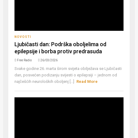
NOVOSTI
Ljubičasti dan: Podrška oboljelima od
epilepsije i borba protiv predrasuda
Free Radio
26/03/2026
Svake godine 26. marta širom svijeta obilježava se Ljubičasti
dan, posvećen podizanju svijesti o epilepsiji – jednom od
najčešćih neuroloških oboljenj [...]
Read More