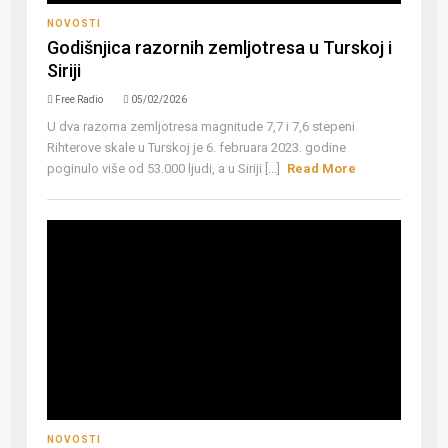
NOVOSTI
Godišnjica razornih zemljotresa u Turskoj i
Siriji
Free Radio
05/02/2026
U dva razorna zemljotresa magnitude 7,7 i 7,6 stepeni
Rihterove skale u Turskoj je 6. februara 2023. godine
poginulo više od 53.000 ljudi, a u Siriji [...]
Read More
NOVOSTI