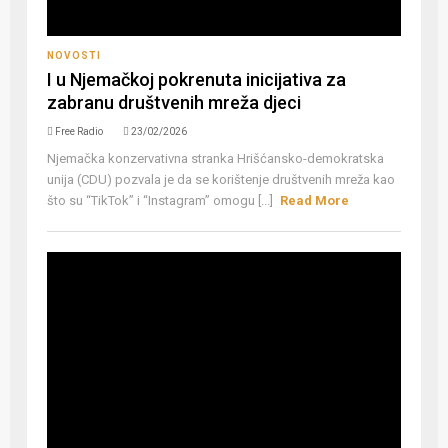
NOVOSTI
I u Njemačkoj pokrenuta inicijativa za
zabranu društvenih mreža djeci
Free Radio
23/02/2026
Njemačka konzervativna stranka Hrišćansko-demokratska
unija (CDU) pozvala je da se korištenje društvenih mreža kao
što su “TikTok” i “Instagram” omogu [...]
Read More