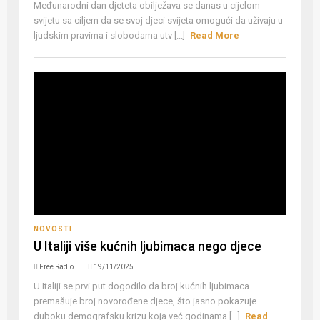
Međunarodni dan djeteta obilježava se danas u cijelom
svijetu sa ciljem da se svoj djeci svijeta omogući da uživaju u
ljudskim pravima i slobodama utv [...]
Read More
NOVOSTI
U Italiji više kućnih ljubimaca nego djece
Free Radio
19/11/2025
U Italiji se prvi put dogodilo da broj kućnih ljubimaca
premašuje broj novorođene djece, što jasno pokazuje
duboku demografsku krizu koja već godinama [...]
Read