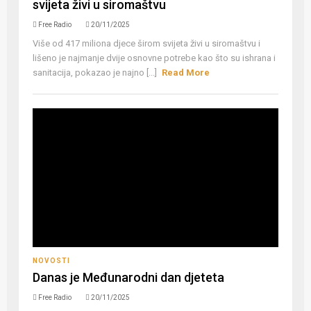
svijeta živi u siromaštvu
Free Radio
20/11/2025
Više od 417 miliona djece širom svijeta živi u siromaštvu i
lišeno je najmanje dvije osnovne potrebe kao što su ishrana i
sanitacija, pokazao je najno [...]
Read More
NOVOSTI
Danas je Međunarodni dan djeteta
Free Radio
20/11/2025