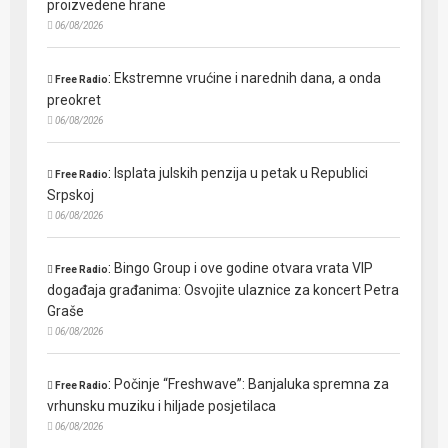
proizvedene hrane
06/08/2026
:
Ekstremne vrućine i narednih dana, a onda
Free Radio
preokret
06/08/2026
:
Isplata julskih penzija u petak u Republici
Free Radio
Srpskoj
06/08/2026
:
Bingo Group i ove godine otvara vrata VIP
Free Radio
događaja građanima: Osvojite ulaznice za koncert Petra
Graše
06/08/2026
:
Počinje “Freshwave”: Banjaluka spremna za
Free Radio
vrhunsku muziku i hiljade posjetilaca
06/08/2026