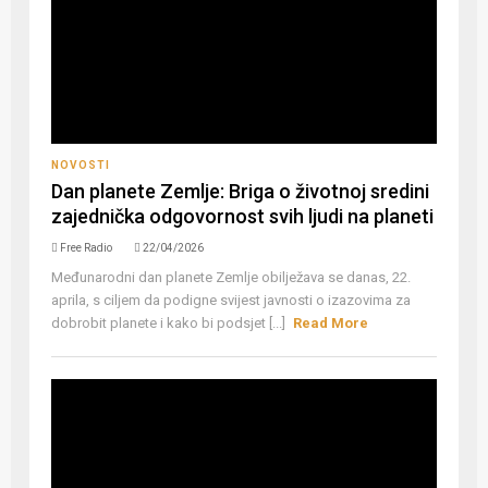
NOVOSTI
Dan planete Zemlje: Briga o životnoj sredini
zajednička odgovornost svih ljudi na planeti
Free Radio
22/04/2026
Međunarodni dan planete Zemlje obilježava se danas, 22.
aprila, s ciljem da podigne svijest javnosti o izazovima za
dobrobit planete i kako bi podsjet [...]
Read More