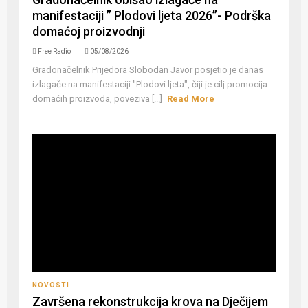
manifestaciji ” Plodovi ljeta 2026”- Podrška
domaćoj proizvodnji
Free Radio
05/08/2026
Gradonačelnik Prijedora Slobodan Javor posjetio je danas
izlagače na manifestaciji "Plodovi ljeta", čiji je cilj promocija
domaćih proizvoda, poveziva [...]
Read More
NOVOSTI
Završena rekonstrukcija krova na Dječijem