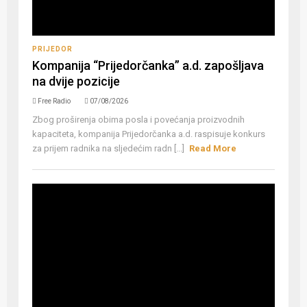
PRIJEDOR
Kompanija “Prijedorčanka” a.d. zapošljava
na dvije pozicije
Free Radio
07/08/2026
Zbog proširenja obima posla i povećanja proizvodnih
kapaciteta, kompanija Prijedorčanka a.d. raspisuje konkurs
za prijem radnika na sljedećim radn [...]
Read More