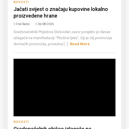
NOVOSTI
Jačati svijest o značaju kupovine lokalno
proizvedene hrane
Free Radio
06/08/2026
Gradonačelnik Prijedora Slobodan Javor posjetio je danas
izlagače na manifestaciji “Plodovi ljeta”, čiji je cilj promocija
domaćih proizvoda, poveziva [...]
Read More
NOVOSTI
Gradonačelnik obišao izlagače na