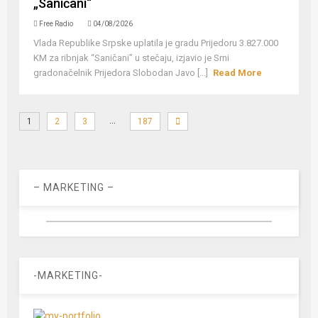
„Saničani“
Free Radio
04/08/2026
Vlada Republike Srpske uplatila je gradu Prijedoru 3.827.000
KM za ribnjak “Saničani” u stečaju, izjavio je Srni
gradonačelnik Prijedora Slobodan Javo [...]
Read More
…
1
2
3
187
– MARKETING –
-MARKETING-