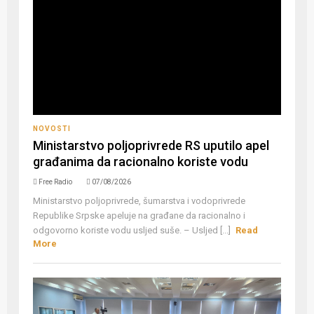
NOVOSTI
Ministarstvo poljoprivrede RS uputilo apel
građanima da racionalno koriste vodu
Free Radio
07/08/2026
Ministarstvo poljoprivrede, šumarstva i vodoprivrede
Republike Srpske apeluje na građane da racionalno i
odgovorno koriste vodu usljed suše. – Usljed [...]
Read
More