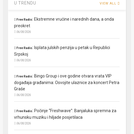
U TRENDU
VIEW ALL
:
Ekstremne vrućine i narednih dana, a onda
Free Radio
preokret
06/08/2026
:
Isplata julskih penzija u petak u Republici
Free Radio
Srpskoj
06/08/2026
:
Bingo Group i ove godine otvara vrata VIP
Free Radio
događaja građanima: Osvojite ulaznice za koncert Petra
Graše
06/08/2026
:
Počinje “Freshwave”: Banjaluka spremna za
Free Radio
vrhunsku muziku i hiljade posjetilaca
06/08/2026