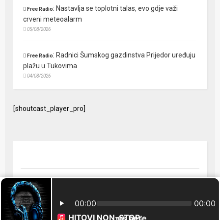
:
Nastavlja se toplotni talas, evo gdje važi
Free Radio
crveni meteoalarm
05/08/2026
:
Radnici Šumskog gazdinstva Prijedor uređuju
Free Radio
plažu u Tukovima
04/08/2026
[shoutcast_player_pro]
© 2024 Free Radio Prijedor. Sva prava zaštićena Designed by
FreeRadio