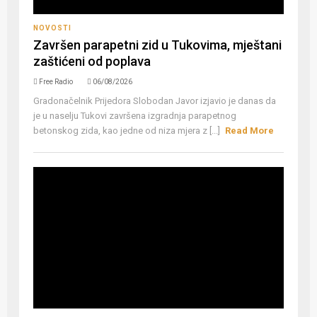
NOVOSTI
Završen parapetni zid u Tukovima, mještani
zaštićeni od poplava
Free Radio
06/08/2026
Gradonačelnik Prijedora Slobodan Javor izjavio je danas da
je u naselju Tukovi završena izgradnja parapetnog
betonskog zida, kao jedne od niza mjera z [...]
Read More