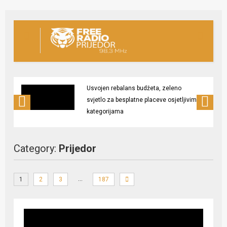
Usvojen rebalans budžeta, zeleno
svjetlo za besplatne placeve osjetljivim
kategorijama
Category:
Prijedor
…
1
2
3
187