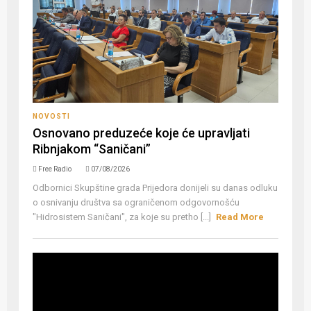
NOVOSTI
Osnovano preduzeće koje će upravljati
Ribnjakom “Saničani”
Free Radio
07/08/2026
Odbornici Skupštine grada Prijedora donijeli su danas odluku
o osnivanju društva sa ograničenom odgovornošću
"Hidrosistem Saničani", za koje su pretho [...]
Read More