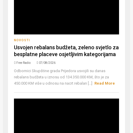
NOVOSTI
Usvojen rebalans budžeta, zeleno svjetlo za
besplatne placeve osjetljivim kategorijama
Free Radio
07/08/2026
Odbornici Skupštine grada Prijedora usvojili su danas
rebalans budžeta u iznosu od 134.350.000 KM, što je za
450.000 KM više u odnosu na nacrt rebalan [...]
Read More