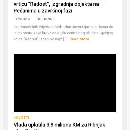
vrtiću “Radost”, izgradnja objekta na
Pećanima u završnoj fazi
Free Radio
05/08/2026
Gradonačelnik Prijedora Slobodan Javor izjavio je danas da
je rekonstrukcija krova na dijelu centralnog objekta Dječijeg
vrtića "Radost" jedan od najz [...]
Read More
NOVOSTI
Vlada uplatila 3,8 miliona KM za Ribnjak