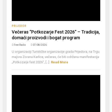
PRIJEDOR
Večeras “Potkozarje Fest 2026” – Tradicija,
domaći proizvodi i bogat program
Free Radio
07/08/2026
U organizaciji Turističke organizacije grada Prijedora, na Trgu
majora Zorana Karlice, večeras, će biti održana manifestacija
„Potkozarje fest 2026“, [...]
Read More