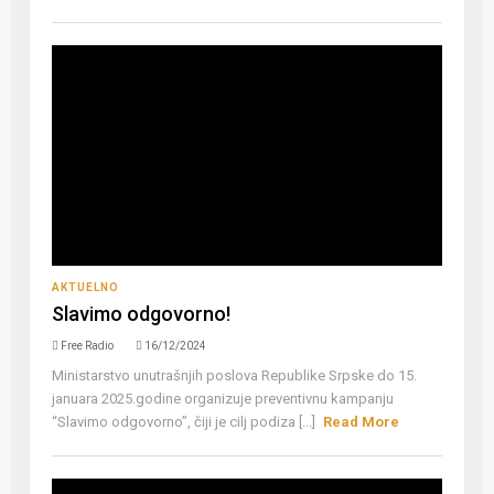
AKTUELNO
Slavimo odgovorno!
Free Radio
16/12/2024
Ministarstvo unutrašnjih poslova Republike Srpske do 15.
januara 2025.godine organizuje preventivnu kampanju
“Slavimo odgovorno”, čiji je cilj podiza [...]
Read More