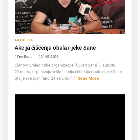
AKTUELNO
Akcija čišćenja obala rijeke Sane
Free Radio
24/03/2025
Članovi Omladinske organizacije “Čuvari Sane” u subotu,
22.marta, organizuju veliku akciju čišćenja obale rijeke Sane.
Šta je sve planirano da se urad [...]
Read More