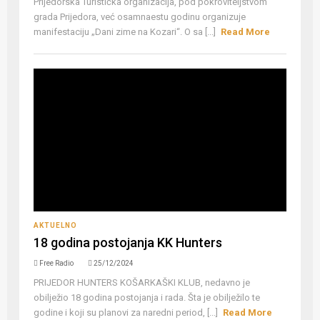
Prijedorska Turistička organizacija, pod pokroviteljstvom
grada Prijedora, već osamnaestu godinu organizuje
manifestaciju „Dani zime na Kozari“. O sa [...]
Read More
AKTUELNO
18 godina postojanja KK Hunters
Free Radio
25/12/2024
PRIJEDOR HUNTERS KOŠARKAŠKI KLUB, nedavno je
obilježio 18 godina postojanja i rada. Šta je obilježilo te
godine i koji su planovi za naredni period, [...]
Read More