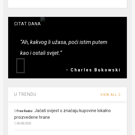
CITAT DANA
“Ah, kakvog li užasa, poći istim putem
kao i ostali svijet.”
- Charles Bukowski
U TRENDU
VIEW ALL
:
Jačati svijest o značaju kupovine lokalno
Free Radio
proizvedene hrane
06/08/2026