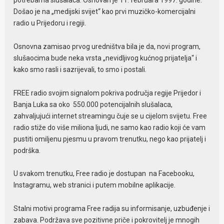
potrebama slušalaca. Osnovan je 11. februara 1997. godine.
Došao je na „medijski svijet“ kao prvi muzičko-komercijalni
radio u Prijedoru i regiji.
Osnovna zamisao prvog uredništva bila je da, novi program,
slušaocima bude neka vrsta „nevidljivog kućnog prijatelja“ i
kako smo rasli i sazrijevali, to smo i postali.
FREE radio svojim signalom pokriva područja regije Prijedor i
Banja Luka sa oko 550.000 potencijalnih slušalaca,
zahvaljujući internet streamingu čuje se u cijelom svijetu. Free
radio stiže do više miliona ljudi, ne samo kao radio koji će vam
pustiti omiljenu pjesmu u pravom trenutku, nego kao prijatelj i
podrška.
U svakom trenutku, Free radio je dostupan na Facebooku,
Instagramu, web stranici i putem mobilne aplikacije.
Stalni motivi programa Free radija su informisanje, uzbuđenje i
zabava. Podržava sve pozitivne priče i pokrovitelj je mnogih