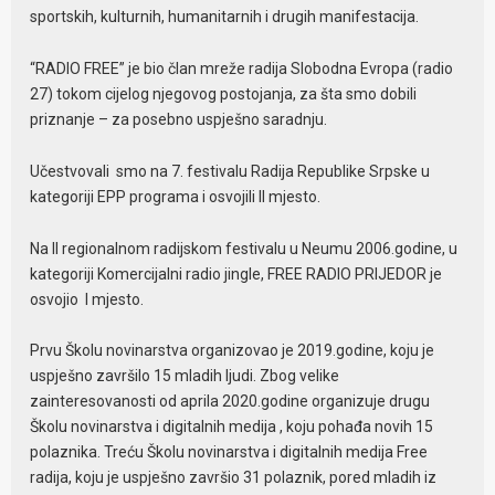
sportskih, kulturnih, humanitarnih i drugih manifestacija.
“RADIO FREE” je bio član mreže radija Slobodna Evropa (radio
27) tokom cijelog njegovog postojanja, za šta smo dobili
priznanje – za posebno uspješno saradnju.
Učestvovali smo na 7. festivalu Radija Republike Srpske u
kategoriji EPP programa i osvojili II mjesto.
Na II regionalnom radijskom festivalu u Neumu 2006.godine, u
kategoriji Komercijalni radio jingle, FREE RADIO PRIJEDOR je
osvojio I mjesto.
Prvu Školu novinarstva organizovao je 2019.godine, koju je
uspješno završilo 15 mladih ljudi. Zbog velike
zainteresovanosti od aprila 2020.godine organizuje drugu
Školu novinarstva i digitalnih medija , koju pohađa novih 15
polaznika. Treću Školu novinarstva i digitalnih medija Free
radija, koju je uspješno završio 31 polaznik, pored mladih iz