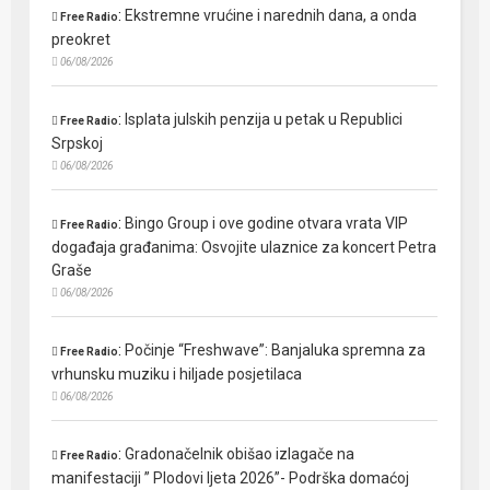
:
Ekstremne vrućine i narednih dana, a onda
Free Radio
preokret
06/08/2026
:
Isplata julskih penzija u petak u Republici
Free Radio
Srpskoj
06/08/2026
:
Bingo Group i ove godine otvara vrata VIP
Free Radio
događaja građanima: Osvojite ulaznice za koncert Petra
Graše
06/08/2026
:
Počinje “Freshwave”: Banjaluka spremna za
Free Radio
vrhunsku muziku i hiljade posjetilaca
06/08/2026
:
Gradonačelnik obišao izlagače na
Free Radio
manifestaciji ” Plodovi ljeta 2026”- Podrška domaćoj