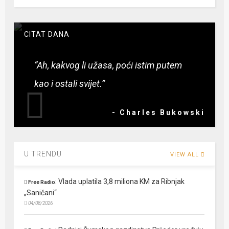
CITAT DANA
“Ah, kakvog li užasa, poći istim putem
kao i ostali svijet.”
- Charles Bukowski
U TRENDU
VIEW ALL
:
Vlada uplatila 3,8 miliona KM za Ribnjak
Free Radio
„Saničani“
04/08/2026