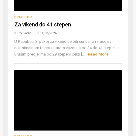
PRIJEDOR
Za vikend do 41 stepen
Free Radio
31/07/2026
U Republici Srpskoj za vikend će biti sunčano i vruće sa
maksimalnom temperaturom vazduha od 34 do 41 stepen, a
u višim predjelima od 29 stepeni Celzi [...]
Read More