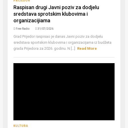
PRIJEDOR
Raspisan drugi Javni poziv za dodjelu
sredstava sprotskim klubovima i
organizacijiama
Free Radio
31/07/2026
Grad Prijedor raspisao je danas Javni poziv za dodjelu
sredstava sportskim klubovima i organizacijama iz budžeta
grada Prijedora za 2026. godinu. N [...]
Read More
KULTURA