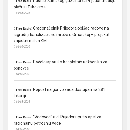
:
Radnici Šumskog gazdinstva Prijedor uređuju
Free Radio
plažu u Tukovima
04/08/2026
:
Gradonačelnik Prijedora obišao radove na
Free Radio
izgradnji kanalizacione mreže u Omarskoj – projekat
vrijedan milion KM
04/08/2026
:
Počela isporuka besplatnih udžbenika za
Free Radio
osnovce
04/08/2026
:
Popust na gorivo sada dostupan na 281
Free Radio
lokaciji
04/08/2026
:
“Vodovod” a.d. Prijedor uputio apel za
Free Radio
racionalnu potrošnju vode
04/08/2026