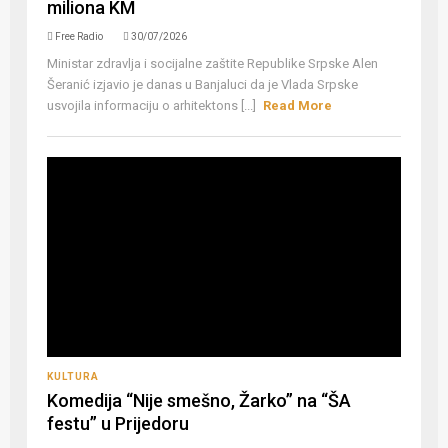
miliona KM
Free Radio
30/07/2026
Ministar zdravlja i socijalne zaštite Republike Srpske Alen
Šeranić izjavio je danas u Banjaluci da je Vlada Srpske
usvojila informaciju o arhitektons [...]
Read More
KULTURA
Komedija “Nije smešno, Žarko” na “ŠA
festu” u Prijedoru