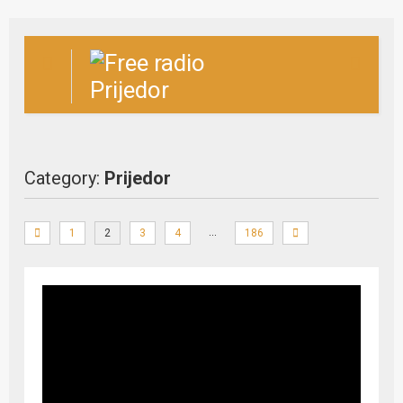
Category:
Prijedor
…
1
2
3
4
186