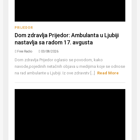
PRIJEDOR
Dom zdravlja Prijedor: Ambulanta u Ljubiji
nastavlja sa radom 17. avgusta
Free Radio
03/08/2026
Dom zdravlja Prijedor oglasio se povodom, kako
navode,pojedinih netačnih objava u medijima koje se odnose
na rad ambulante u Ljubiji. Iz ove zdravstv [...]
Read More