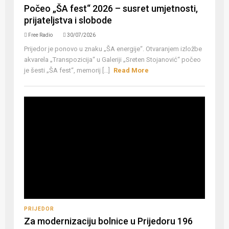
Počeo „ŠA fest“ 2026 – susret umjetnosti,
prijateljstva i slobode
Free Radio
30/07/2026
Prijedor je ponovo u znaku „ŠA energije“. Otvaranjem izložbe
akvarela „Transpozicija“ u Galeriji „Sreten Stojanović“ počeo
je šesti „ŠA fest“, memorij [...]
Read More
PRIJEDOR
Za modernizaciju bolnice u Prijedoru 196