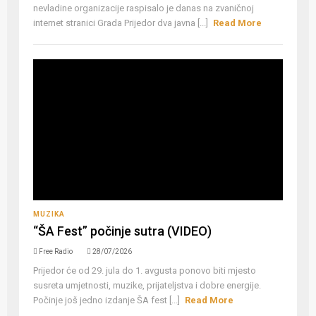
nevladine organizacije raspisalo je danas na zvaničnoj
internet stranici Grada Prijedor dva javna [...]
Read More
MUZIKA
“ŠA Fest” počinje sutra (VIDEO)
Free Radio
28/07/2026
Prijedor će od 29. jula do 1. avgusta ponovo biti mjesto
susreta umjetnosti, muzike, prijateljstva i dobre energije.
Počinje još jedno izdanje ŠA fest [...]
Read More