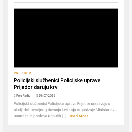
PRIJEDOR
Policijski službenici Policijske uprave
Prijedor daruju krv
Free Radio
28/07/2026
Policijski službenici Policijske uprave Prijedor učestvuju u
akciji dobrovoljnog davanja krvi koju organizuje Ministarstvo
unutrašnjih poslova Republi [...]
Read More