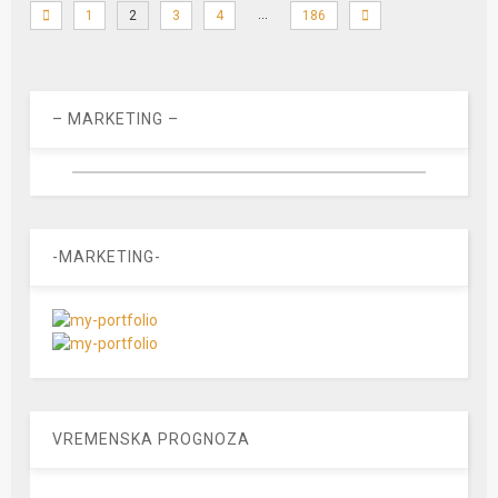
…
1
2
3
4
186
– MARKETING –
-MARKETING-
VREMENSKA PROGNOZA