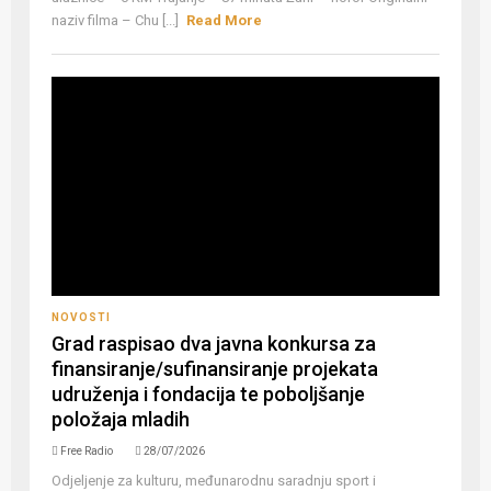
naziv filma – Chu [...]
Read More
NOVOSTI
Grad raspisao dva javna konkursa za
finansiranje/sufinansiranje projekata
udruženja i fondacija te poboljšanje
položaja mladih
Free Radio
28/07/2026
Odjeljenje za kulturu, međunarodnu saradnju sport i