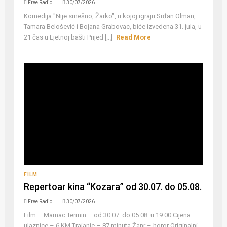
Free Radio
30/07/2026
Komedija "Nije smešno, Žarko", u kojoj igraju Srđan Olman,
Tamara Belošević i Bojana Grabovac, biće izvedena 31. jula, u
21 čas u Ljetnoj bašti Prijed [...]
Read More
FILM
Repertoar kina “Kozara” od 30.07. do 05.08.
Free Radio
30/07/2026
Film – Mamac Termin – od 30.07. do 05.08. u 19.00 Cijena
ulaznice – 6 KM Trajanje – 87 minuta Žanr – horor Originalni