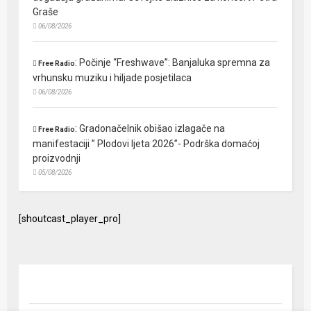
Graše
06/08/2026
:
Počinje “Freshwave”: Banjaluka spremna za
Free Radio
vrhunsku muziku i hiljade posjetilaca
06/08/2026
:
Gradonačelnik obišao izlagače na
Free Radio
manifestaciji ” Plodovi ljeta 2026”- Podrška domaćoj
proizvodnji
05/08/2026
[shoutcast_player_pro]