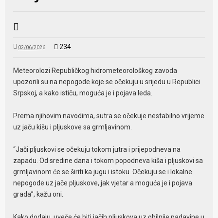
234
02/06/2026
Meteorolozi Republičkog hidrometeorološkog zavoda
upozorili su na nepogode koje se očekuju u srijedu u Republici
Srpskoj, a kako ističu, moguća je i pojava leda.
Prema njihovim navodima, sutra se očekuje nestabilno vrijeme
uz jaču kišu i pljuskove sa grmljavinom.
“Jači pljuskovi se očekuju tokom jutra i prijepodneva na
zapadu. Od sredine dana i tokom popodneva kiša i pljuskovi sa
grmljavinom će se širiti ka jugu i istoku. Očekuju se i lokalne
nepogode uz jače pljuskove, jak vjetar a moguća je i pojava
grada”, kažu oni.
Kako dodaju, uveče će biti jačih pljuskova uz obilnije padavine u