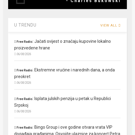
- Charles Bukowski
U TRENDU
VIEW ALL
:
Jačati svijest o značaju kupovine lokalno
Free Radio
proizvedene hrane
06/08/2026
:
Ekstremne vrućine i narednih dana, a onda
Free Radio
preokret
06/08/2026
:
Isplata julskih penzija u petak u Republici
Free Radio
Srpskoj
06/08/2026
:
Bingo Group i ove godine otvara vrata VIP
Free Radio
događaja građanima: Osvojite ulaznice za koncert Petra