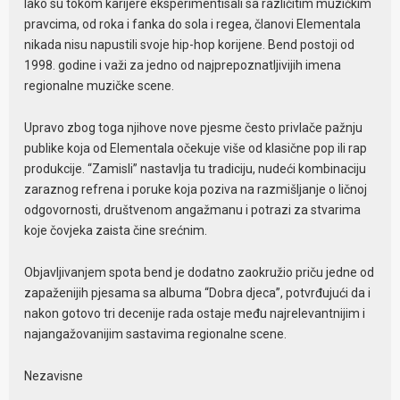
Iako su tokom karijere eksperimentisali sa različitim muzičkim
pravcima, od roka i fanka do sola i regea, članovi Elementala
nikada nisu napustili svoje hip-hop korijene. Bend postoji od
1998. godine i važi za jedno od najprepoznatljivijih imena
regionalne muzičke scene.
Upravo zbog toga njihove nove pjesme često privlače pažnju
publike koja od Elementala očekuje više od klasične pop ili rap
produkcije. “Zamisli” nastavlja tu tradiciju, nudeći kombinaciju
zaraznog refrena i poruke koja poziva na razmišljanje o ličnoj
odgovornosti, društvenom angažmanu i potrazi za stvarima
koje čovjeka zaista čine srećnim.
Objavljivanjem spota bend je dodatno zaokružio priču jedne od
zapaženijih pjesama sa albuma “Dobra djeca”, potvrđujući da i
nakon gotovo tri decenije rada ostaje među najrelevantnijim i
najangažovanijim sastavima regionalne scene.
Nezavisne