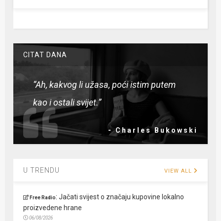
CITAT DANA
“Ah, kakvog li užasa, poći istim putem
kao i ostali svijet.”
- Charles Bukowski
U TRENDU
VIEW ALL
:
Jačati svijest o značaju kupovine lokalno
Free Radio
proizvedene hrane
06/08/2026