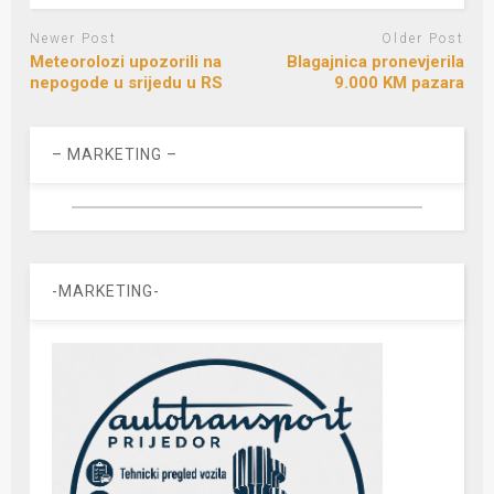
Newer Post
Older Post
Meteorolozi upozorili na
Blagajnica pronevjerila
nepogode u srijedu u RS
9.000 KM pazara
– MARKETING –
-MARKETING-