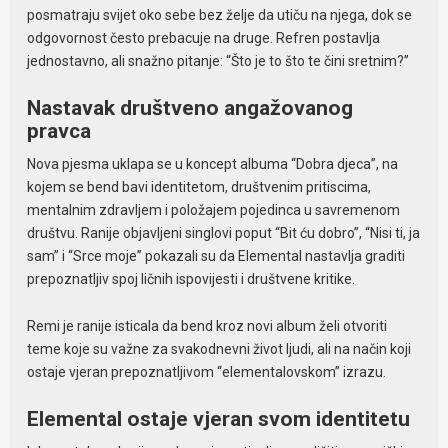
posmatraju svijet oko sebe bez želje da utiču na njega, dok se
odgovornost često prebacuje na druge. Refren postavlja
jednostavno, ali snažno pitanje: “Što je to što te čini sretnim?”
Nastavak društveno angažovanog
pravca
Nova pjesma uklapa se u koncept albuma “Dobra djeca”, na
kojem se bend bavi identitetom, društvenim pritiscima,
mentalnim zdravljem i položajem pojedinca u savremenom
društvu. Ranije objavljeni singlovi poput “Bit ću dobro”, “Nisi ti, ja
sam” i “Srce moje” pokazali su da Elemental nastavlja graditi
prepoznatljiv spoj ličnih ispovijesti i društvene kritike.
Remi je ranije isticala da bend kroz novi album želi otvoriti
teme koje su važne za svakodnevni život ljudi, ali na način koji
ostaje vjeran prepoznatljivom “elementalovskom” izrazu.
Elemental ostaje vjeran svom identitetu