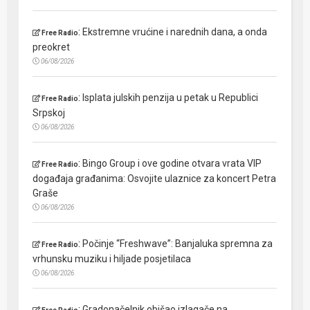
:
Ekstremne vrućine i narednih dana, a onda
Free Radio
preokret
06/08/2026
:
Isplata julskih penzija u petak u Republici
Free Radio
Srpskoj
06/08/2026
:
Bingo Group i ove godine otvara vrata VIP
Free Radio
događaja građanima: Osvojite ulaznice za koncert Petra
Graše
06/08/2026
:
Počinje “Freshwave”: Banjaluka spremna za
Free Radio
vrhunsku muziku i hiljade posjetilaca
06/08/2026
:
Gradonačelnik obišao izlagače na