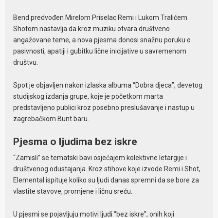
Bend predvođen Mirelom Priselac Remi i Lukom Tralićem
Shotom nastavlja da kroz muziku otvara društveno
angažovane teme, a nova pjesma donosi snažnu poruku o
pasivnosti, apatiji i gubitku lične inicijative u savremenom
društvu.
Spot je objavljen nakon izlaska albuma “Dobra djeca”, devetog
studijskog izdanja grupe, koje je početkom marta
predstavljeno publici kroz posebno preslušavanje i nastup u
zagrebačkom Bunt baru.
Pjesma o ljudima bez iskre
“Zamisli” se tematski bavi osjećajem kolektivne letargije i
društvenog odustajanja. Kroz stihove koje izvode Remi i Shot,
Elemental ispituje koliko su ljudi danas spremni da se bore za
vlastite stavove, promjene i ličnu sreću.
U pjesmi se pojavljuju motivi ljudi “bez iskre”, onih koji