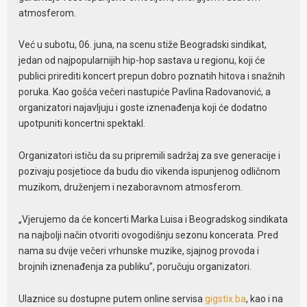
atmosferom.
Već u subotu, 06. juna, na scenu stiže Beogradski sindikat,
jedan od najpopularnijih hip-hop sastava u regionu, koji će
publici prirediti koncert prepun dobro poznatih hitova i snažnih
poruka. Kao gošća večeri nastupiće Pavlina Radovanović, a
organizatori najavljuju i goste iznenađenja koji će dodatno
upotpuniti koncertni spektakl.
Organizatori ističu da su pripremili sadržaj za sve generacije i
pozivaju posjetioce da budu dio vikenda ispunjenog odličnom
muzikom, druženjem i nezaboravnom atmosferom.
„Vjerujemo da će koncerti Marka Luisa i Beogradskog sindikata
na najbolji način otvoriti ovogodišnju sezonu koncerata. Pred
nama su dvije večeri vrhunske muzike, sjajnog provoda i
brojnih iznenađenja za publiku”, poručuju organizatori.
Ulaznice su dostupne putem online servisa
gigstix.ba
, kao i na