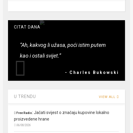
CITAT DANA
“Ah, kakvog li užasa, poći istim putem
kao i ostali svijet.”
- Charles Bukowski
U TRENDU
VIEW ALL
:
Jačati svijest o značaju kupovine lokalno
Free Radio
proizvedene hrane
06/08/2026