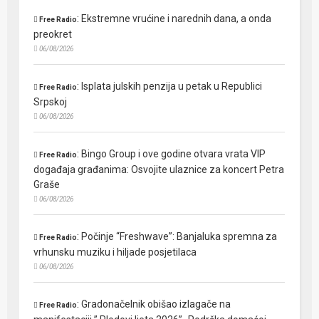
:
Ekstremne vrućine i narednih dana, a onda
Free Radio
preokret
06/08/2026
:
Isplata julskih penzija u petak u Republici
Free Radio
Srpskoj
06/08/2026
:
Bingo Group i ove godine otvara vrata VIP
Free Radio
događaja građanima: Osvojite ulaznice za koncert Petra
Graše
06/08/2026
:
Počinje “Freshwave”: Banjaluka spremna za
Free Radio
vrhunsku muziku i hiljade posjetilaca
06/08/2026
:
Gradonačelnik obišao izlagače na
Free Radio