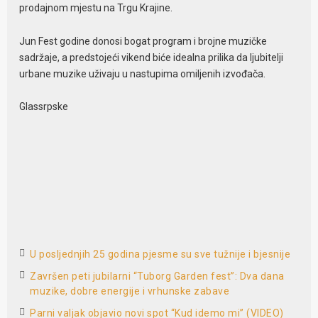
prodajnom mjestu na Trgu Krajine.
Jun Fest godine donosi bogat program i brojne muzičke
sadržaje, a predstojeći vikend biće idealna prilika da ljubitelji
urbane muzike uživaju u nastupima omiljenih izvođača.
Glassrpske
U posljednjih 25 godina pjesme su sve tužnije i bjesnije
Završen peti jubilarni “Tuborg Garden fest”: Dva dana
muzike, dobre energije i vrhunske zabave
Parni valjak objavio novi spot “Kud idemo mi” (VIDEO)