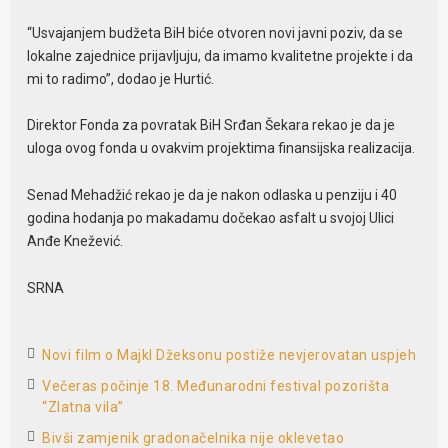
“Usvajanjem budžeta BiH biće otvoren novi javni poziv, da se
lokalne zajednice prijavljuju, da imamo kvalitetne projekte i da
mi to radimo”, dodao je Hurtić.
Direktor Fonda za povratak BiH Srđan Šekara rekao je da je
uloga ovog fonda u ovakvim projektima finansijska realizacija.
Senad Mehadžić rekao je da je nakon odlaska u penziju i 40
godina hodanja po makadamu dočekao asfalt u svojoj Ulici
Anđe Knežević.
SRNA
Novi film o Majkl Džeksonu postiže nevjerovatan uspjeh
Večeras počinje 18. Međunarodni festival pozorišta
“Zlatna vila”
Bivši zamjenik gradonačelnika nije oklevetao