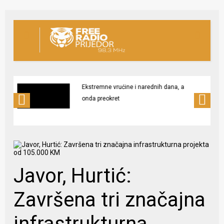
 a
Isplata julskih penzija u petak u
Republici Srpskoj
Javor, Hurtić:
Završena tri značajna
infrastrukturna