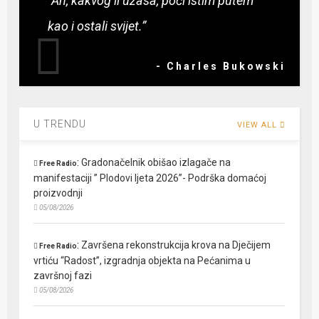
“Ah, kakvog li užasa, poći istim putem
kao i ostali svijet.”
- Charles Bukowski
U TRENDU
VIEW ALL
:
Gradonačelnik obišao izlagače na
Free Radio
manifestaciji ” Plodovi ljeta 2026”- Podrška domaćoj
proizvodnji
05/08/2026
:
Završena rekonstrukcija krova na Dječijem
Free Radio
vrtiću “Radost”, izgradnja objekta na Pećanima u
završnoj fazi
05/08/2026