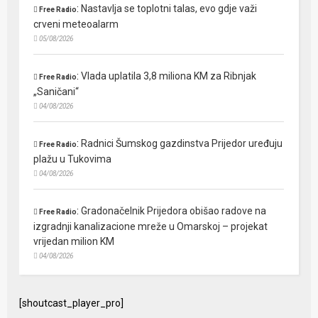
:
Nastavlja se toplotni talas, evo gdje važi
Free Radio
crveni meteoalarm
05/08/2026
:
Vlada uplatila 3,8 miliona KM za Ribnjak
Free Radio
„Saničani“
04/08/2026
:
Radnici Šumskog gazdinstva Prijedor uređuju
Free Radio
plažu u Tukovima
04/08/2026
:
Gradonačelnik Prijedora obišao radove na
Free Radio
izgradnji kanalizacione mreže u Omarskoj – projekat
vrijedan milion KM
04/08/2026
[shoutcast_player_pro]