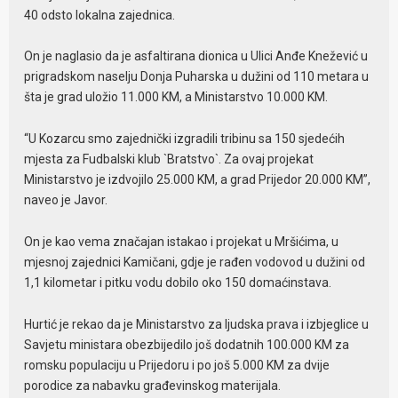
40 odsto lokalna zajednica.
On je naglasio da je asfaltirana dionica u Ulici Anđe Knežević u
prigradskom naselju Donja Puharska u dužini od 110 metara u
šta je grad uložio 11.000 KM, a Ministarstvo 10.000 KM.
“U Kozarcu smo zajednički izgradili tribinu sa 150 sjedećih
mjesta za Fudbalski klub `Bratstvo`. Za ovaj projekat
Ministarstvo je izdvojilo 25.000 KM, a grad Prijedor 20.000 KM”,
naveo je Javor.
On je kao vema značajan istakao i projekat u Mršićima, u
mjesnoj zajednici Kamičani, gdje je rađen vodovod u dužini od
1,1 kilometar i pitku vodu dobilo oko 150 domaćinstava.
Hurtić je rekao da je Ministarstvo za ljudska prava i izbjeglice u
Savjetu ministara obezbijedilo još dodatnih 100.000 KM za
romsku populaciju u Prijedoru i po još 5.000 KM za dvije
porodice za nabavku građevinskog materijala.