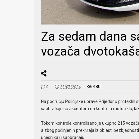
Za sedam dana s
vozača dvotokaš
480
0
23/07/2024
Na području Policijske uprave Prijedor u proteklih
saobraćaju sa akcentom na kontrolu motocikla, lakih
Tokom kontrole kontrolisano je ukupno 215 vozača mo
a zbog počinjenih prekršaja iz oblasti bezbjednosti
učesnika u saobraćaju.