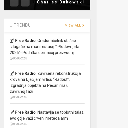
- Charles Bukowski
U TRENDU
VIEW ALL
Free Radio
:
Gradonačelnik obišao
izlagače na manifestaciji ” Plodovi ljeta
2026”- Podrška domaćoj proizvodnji
05/08/2026
Free Radio
:
Završena rekonstrukcija
krova na Dječijem vrtiću “Radost”,
izgradnja objekta na Pećanima u
završnoj fazi
05/08/2026
Free Radio
:
Nastavlja se toplotni talas,
evo gdje važi crveni meteoalarm
05/08/2026