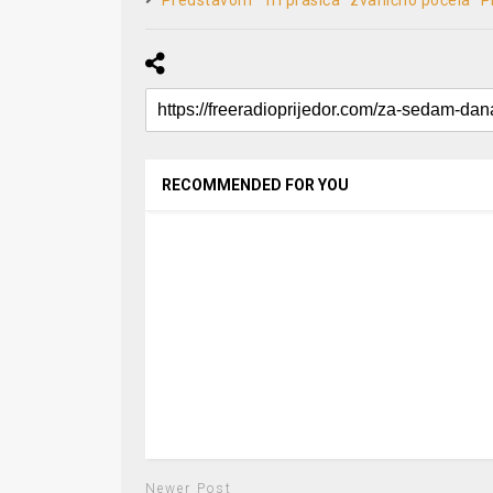
Predstavom “Tri prasića” zvanično počela “P
RECOMMENDED FOR YOU
Newer Post