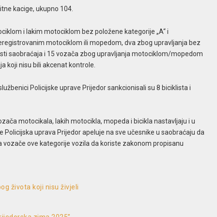
itne kacige, ukupno 104.
ciklom i lakim motociklom bez položene kategorije „A“ i
neregistrovanim motociklom ili mopedom, dva zbog upravljanja bez
nosti saobraćaja i 15 vozača zbog upravljanja motociklom/mopedom
a koji nisu bili akcenat kontrole.
žbenici Policijske uprave Prijedor sankcionisali su 8 biciklista i
ozača motocikala, lakih motocikla, mopeda i bicikla nastavljaju i u
 Policijska uprava Prijedor apeluje na sve učesnike u saobraćaju da
na vozače ove kategorije vozila da koriste zakonom propisanu
g života koji nisu živjeli