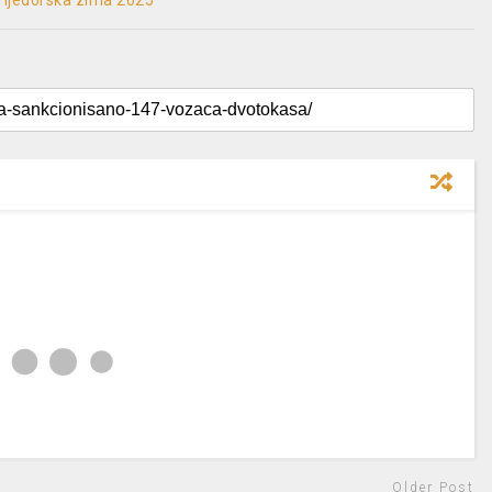
rijedorska zima 2025”
Older Post