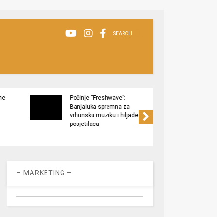
SEARCH
ne
Počinje “Freshwave”:
Završe
Banjaluka spremna za
Tukov
vrhunsku muziku i hiljade
zaštić
posjetilaca
– MARKETING –