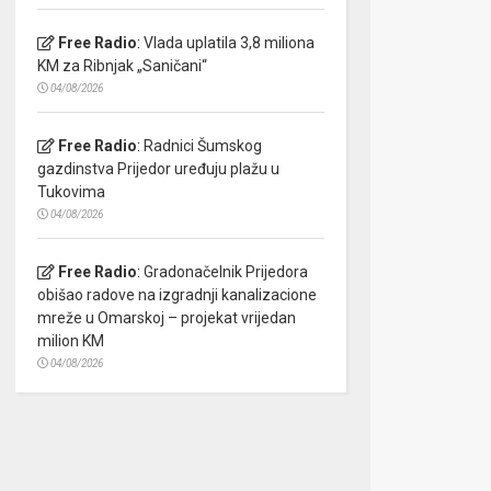
Free Radio
:
Vlada uplatila 3,8 miliona
KM za Ribnjak „Saničani“
04/08/2026
Free Radio
:
Radnici Šumskog
gazdinstva Prijedor uređuju plažu u
Tukovima
04/08/2026
Free Radio
:
Gradonačelnik Prijedora
obišao radove na izgradnji kanalizacione
mreže u Omarskoj – projekat vrijedan
milion KM
04/08/2026