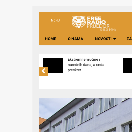
MENU
HOME
O NAMA
NOVOSTI
ZA
svijest o značaju
Ekstremne vrućine i
ne lokalno
narednih dana, a onda
edene hrane
preokret