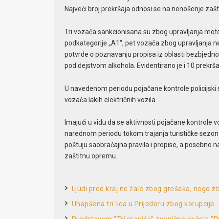
Najveći broj prekršaja odnosi se na nenošenje zašt
Tri vozača sankcionisana su zbog upravljanja moto
podkategorije „A1“, pet vozača zbog upravljanja 
potvrde o poznavanju propisa iz oblasti bezbjed
pod dejstvom alkohola. Evidentirano je i 10 prekršaj
U navedenom periodu pojačane kontrole policijski slu
vozača lakih električnih vozila.
Imajući u vidu da se aktivnosti pojačane kontrole v
narednom periodu tokom trajanja turističke sezone
poštuju saobraćajna pravila i propise, a posebno 
zaštitnu opremu.
Ljudi pred kraj ne žale zbog grešaka, nego zbo
Uhapšena tri lica u Prijedoru zbog korupcije