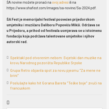
ŠA novine možete pronaći na
ovoj adresi
ili na
https://www.shafest.com/images/sa-novine/Sa-2024.pdf.
ŠA Fest je memorijalni festival posvećen prijedorskom
umjetniku i muzičaru Daliboru Popoviću Mikši. Održava se
u Prijedoru, a prihod od festivala usmjerava se u istoimenu
fondaciju koja podržava talentovane umjetnike i njihov
autorski rad.
Spektakl pod otvorenim nebom: Svjetski dan muzike na
krovu Narodnog pozorišta Republike Srpske
Grupa Retro objavila spot za novu pjesmu “Za mene ne
brini”
Poslušajte kako hit Gorana Bareta “Teške boje” zvuči na
francuskom