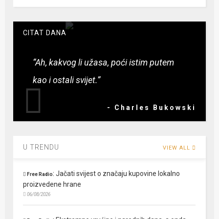
CITAT DANA
“Ah, kakvog li užasa, poći istim putem
kao i ostali svijet.”
- Charles Bukowski
U TRENDU
VIEW ALL
:
Jačati svijest o značaju kupovine lokalno
Free Radio
proizvedene hrane
06/08/2026