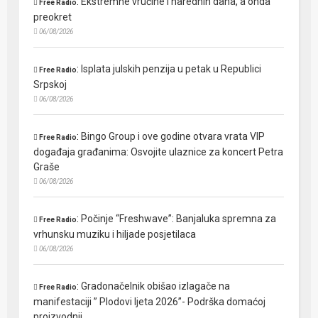
:
Ekstremne vrućine i narednih dana, a onda
Free Radio
preokret
06/08/2026
:
Isplata julskih penzija u petak u Republici
Free Radio
Srpskoj
06/08/2026
:
Bingo Group i ove godine otvara vrata VIP
Free Radio
događaja građanima: Osvojite ulaznice za koncert Petra
Graše
06/08/2026
:
Počinje “Freshwave”: Banjaluka spremna za
Free Radio
vrhunsku muziku i hiljade posjetilaca
06/08/2026
:
Gradonačelnik obišao izlagače na
Free Radio
manifestaciji ” Plodovi ljeta 2026”- Podrška domaćoj
proizvodnji