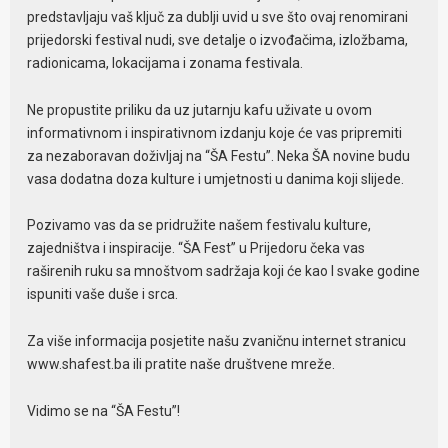
predstavljaju vaš ključ za dublji uvid u sve što ovaj renomirani
prijedorski festival nudi, sve detalje o izvođačima, izložbama,
radionicama, lokacijama i zonama festivala.
Ne propustite priliku da uz jutarnju kafu uživate u ovom
informativnom i inspirativnom izdanju koje će vas pripremiti
za nezaboravan doživljaj na “ŠA Festu”. Neka ŠA novine budu
vasa dodatna doza kulture i umjetnosti u danima koji slijede.
Pozivamo vas da se pridružite našem festivalu kulture,
zajedništva i inspiracije. “ŠA Fest” u Prijedoru čeka vas
raširenih ruku sa mnoštvom sadržaja koji će kao I svake godine
ispuniti vaše duše i srca.
Za više informacija posjetite našu zvaničnu internet stranicu
www.shafest.ba ili pratite naše društvene mreže.
Vidimo se na “ŠA Festu”!