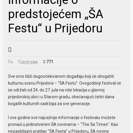
predstojećem „ŠA
Festu“ u Prijedoru
771
0
23/07/2024
Sve smo bliži dugoočekivanom događaju koji će obogatiti
kulturnu scenu Prijedora – “ŠA Festu”. Ovogodišnji festival će
se održati od 24. do 27. jula na više lokacija u glavnoj
prijedorskoj ulici i u Starom gradu, obećavajući četiri dana
bogatih kulturnih sadržaja za sve generacije.
I ove godine sve najvažnije informacije o festivalu možete
pronaći u jedinstvenim ŠA novinama – “The Ša Times”. Kao
nezaobilazni pratilac “ŠA Festa” u Prijedoru, ŠA novine