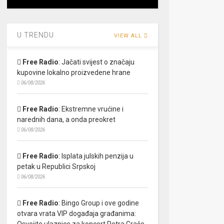
U TRENDU
VIEW ALL
Free Radio
:
Jačati svijest o značaju
kupovine lokalno proizvedene hrane
06/08/2026
Free Radio
:
Ekstremne vrućine i
narednih dana, a onda preokret
06/08/2026
Free Radio
:
Isplata julskih penzija u
petak u Republici Srpskoj
06/08/2026
Free Radio
:
Bingo Group i ove godine
otvara vrata VIP događaja građanima:
Osvojite ulaznice za koncert Petra Graše