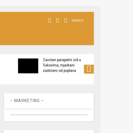
SEARCH
Završen parapetni zid u
Minis
Tukovima, mještani
poljop
zaštićeni od poplava
apel 
racio
– MARKETING –