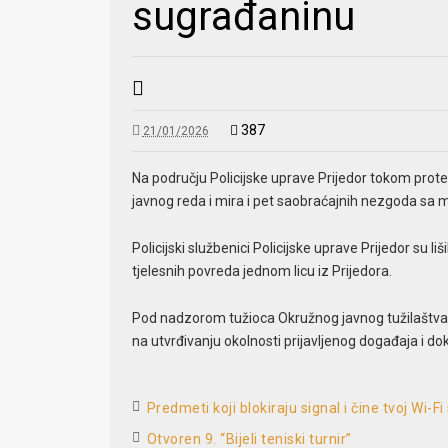
sugrađaninu
387
21/01/2026
Na području Policijske uprave Prijedor tokom prote
javnog reda i mira i pet saobraćajnih nezgoda sa
Policijski službenici Policijske uprave Prijedor su li
tjelesnih povreda jednom licu iz Prijedora.
Pod nadzorom tužioca Okružnog javnog tužilaštva P
na utvrđivanju okolnosti prijavljenog događaja i
Predmeti koji blokiraju signal i čine tvoj Wi-Fi
Otvoren 9. “Bijeli teniski turnir”