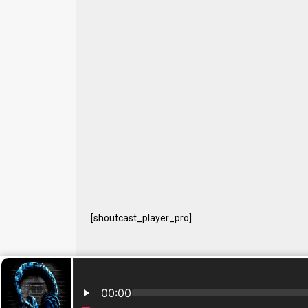
[shoutcast_player_pro]
© 2024 Free Radio Prijedor. Sva prava zaštićena Designe