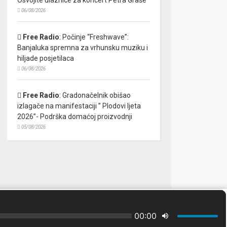
06/08/2026
Free Radio
:
Počinje “Freshwave”:
Banjaluka spremna za vrhunsku muziku i
hiljade posjetilaca
06/08/2026
Free Radio
:
Gradonačelnik obišao
izlagače na manifestaciji ” Plodovi ljeta
2026”- Podrška domaćoj proizvodnji
05/08/2026