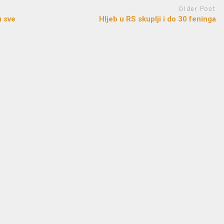
Older Post
u sve
Hljeb u RS skuplji i do 30 feninga