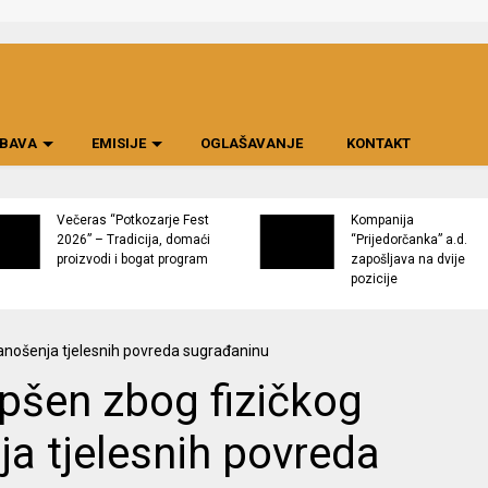
BAVA
EMISIJE
OGLAŠAVANJE
KONTAKT
Večeras “Potkozarje Fest
Kompanija
2026” – Tradicija, domaći
“Prijedorčanka” a.d.
proizvodi i bogat program
zapošljava na dvije
pozicije
pšen zbog fizičkog
a tjelesnih povreda