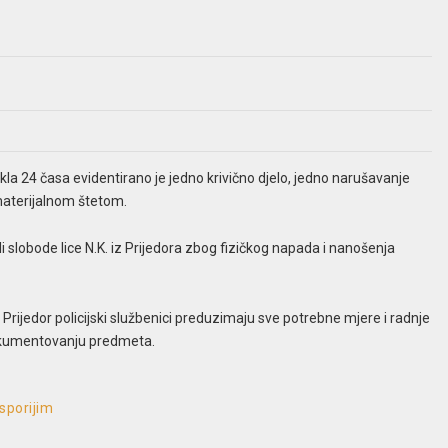
kla 24 časa evidentirano je jedno krivično djelo, jedno narušavanje
 materijalnom štetom.
šili slobode lice N.K. iz Prijedora zbog fizičkog napada i nanošenja
rijedor policijski službenici preduzimaju sve potrebne mjere i radnje
 dokumentovanju predmeta.
 sporijim