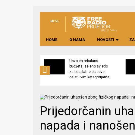
MENU
HOME
O NAMA
NOVOSTI
ZA
no preduzeće
Usvojen rebalans
 upravljati
budžeta, zeleno svjetlo
kom “Saničani”
za besplatne placeve
osjetljivim kategorijama
Prijedorčanin uha
napada i nanošenj