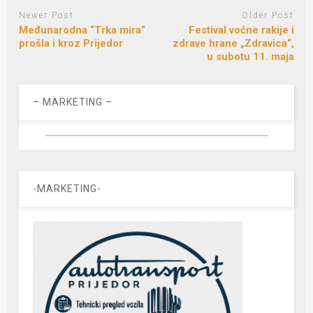
Newer Post
Older Post
Međunarodna “Trka mira”
Festival voćne rakije i
prošla i kroz Prijedor
zdrave hrane „Zdravica“,
u subotu 11. maja
– MARKETING –
-MARKETING-