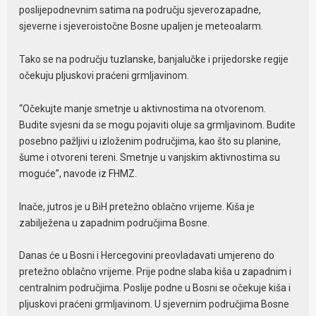
poslijepodnevnim satima na području sjeverozapadne,
sjeverne i sjeveroistočne Bosne upaljen je meteoalarm.
Tako se na području tuzlanske, banjalučke i prijedorske regije
očekuju pljuskovi praćeni grmljavinom.
“Očekujte manje smetnje u aktivnostima na otvorenom.
Budite svjesni da se mogu pojaviti oluje sa grmljavinom. Budite
posebno pažljivi u izloženim područjima, kao što su planine,
šume i otvoreni tereni. Smetnje u vanjskim aktivnostima su
moguće”, navode iz FHMZ.
Inače, jutros je u BiH pretežno oblačno vrijeme. Kiša je
zabilježena u zapadnim područjima Bosne.
Danas će u Bosni i Hercegovini preovladavati umjereno do
pretežno oblačno vrijeme. Prije podne slaba kiša u zapadnim i
centralnim područjima. Poslije podne u Bosni se očekuje kiša i
pljuskovi praćeni grmljavinom. U sjevernim područjima Bosne