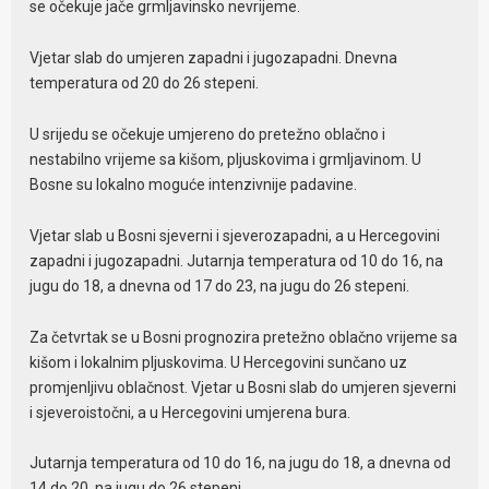
se očekuje jače grmljavinsko nevrijeme.
Vjetar slab do umjeren zapadni i jugozapadni. Dnevna
temperatura od 20 do 26 stepeni.
U srijedu se očekuje umjereno do pretežno oblačno i
nestabilno vrijeme sa kišom, pljuskovima i grmljavinom. U
Bosne su lokalno moguće intenzivnije padavine.
Vjetar slab u Bosni sjeverni i sjeverozapadni, a u Hercegovini
zapadni i jugozapadni. Jutarnja temperatura od 10 do 16, na
jugu do 18, a dnevna od 17 do 23, na jugu do 26 stepeni.
Za četvrtak se u Bosni prognozira pretežno oblačno vrijeme sa
kišom i lokalnim pljuskovima. U Hercegovini sunčano uz
promjenljivu oblačnost. Vjetar u Bosni slab do umjeren sjeverni
i sjeveroistočni, a u Hercegovini umjerena bura.
Jutarnja temperatura od 10 do 16, na jugu do 18, a dnevna od
14 do 20, na jugu do 26 stepeni.