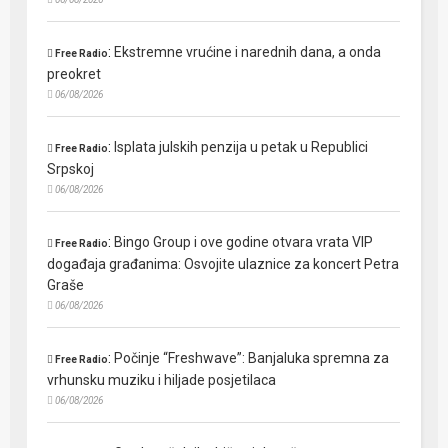
:
Ekstremne vrućine i narednih dana, a onda
Free Radio
preokret
06/08/2026
:
Isplata julskih penzija u petak u Republici
Free Radio
Srpskoj
06/08/2026
:
Bingo Group i ove godine otvara vrata VIP
Free Radio
događaja građanima: Osvojite ulaznice za koncert Petra
Graše
06/08/2026
:
Počinje “Freshwave”: Banjaluka spremna za
Free Radio
vrhunsku muziku i hiljade posjetilaca
06/08/2026