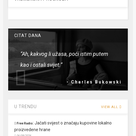
CITAT DANA
“Ah, kakvog li užasa, poći istim putem
kao i ostali svijet.”
- Charles Bukowski
U TRENDU
VIEW ALL
:
Jačati svijest o značaju kupovine lokalno
Free Radio
proizvedene hrane
06/08/2026