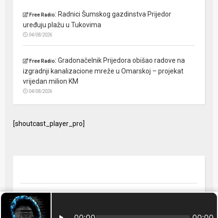
:
Radnici Šumskog gazdinstva Prijedor
Free Radio
uređuju plažu u Tukovima
04/08/2026
:
Gradonačelnik Prijedora obišao radove na
Free Radio
izgradnji kanalizacione mreže u Omarskoj – projekat
vrijedan milion KM
04/08/2026
[shoutcast_player_pro]