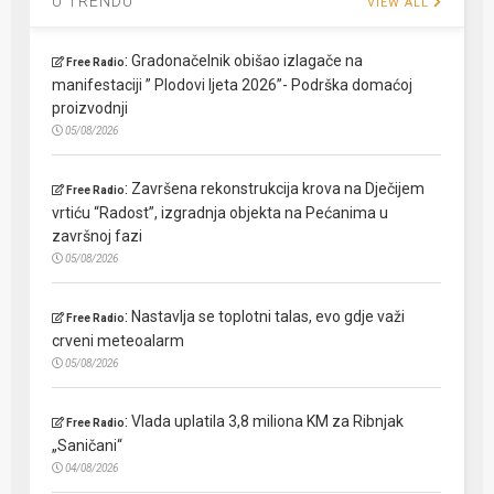
U TRENDU
VIEW ALL
:
Gradonačelnik obišao izlagače na
Free Radio
manifestaciji ” Plodovi ljeta 2026”- Podrška domaćoj
proizvodnji
05/08/2026
:
Završena rekonstrukcija krova na Dječijem
Free Radio
vrtiću “Radost”, izgradnja objekta na Pećanima u
završnoj fazi
05/08/2026
:
Nastavlja se toplotni talas, evo gdje važi
Free Radio
crveni meteoalarm
05/08/2026
:
Vlada uplatila 3,8 miliona KM za Ribnjak
Free Radio
„Saničani“
04/08/2026