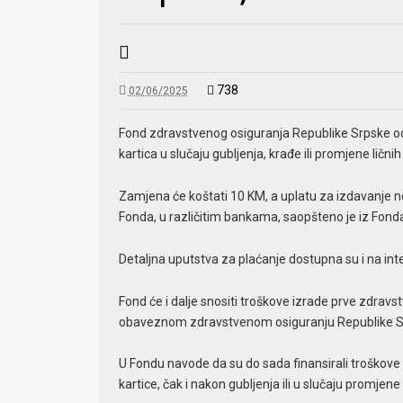
738
02/06/2025
Fond zdravstvenog osiguranja Republike Srpske od
kartica u slučaju gubljenja, krađe ili promjene lični
Zamjena će koštati 10 KM, a uplatu za izdavanje no
Fonda, u različitim bankama, saopšteno je iz Fon
Detaljna uputstva za plaćanje dostupna su i na inte
Fond će i dalje snositi troškove izrade prve zdravs
obaveznom zdravstvenom osiguranju Republike Srps
U Fondu navode da su do sada finansirali troškove
kartice, čak i nakon gubljenja ili u slučaju promjene