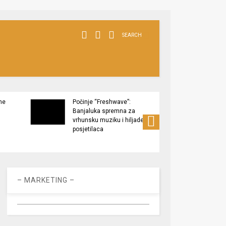
SEARCH
ne
Počinje “Freshwave”:
Završe
Banjaluka spremna za
Tukov
vrhunsku muziku i hiljade
zaštić
posjetilaca
– MARKETING –