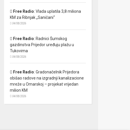
Free Radio
:
Vlada uplatila 3,8 miliona
KM za Ribnjak „Saničani“
04/08/2026
Free Radio
:
Radnici Šumskog
gazdinstva Prijedor uređuju plažu u
Tukovima
04/08/2026
Free Radio
:
Gradonačelnik Prijedora
obišao radove na izgradnji kanalizacione
mreže u Omarskoj – projekat vrijedan
milion KM
04/08/2026