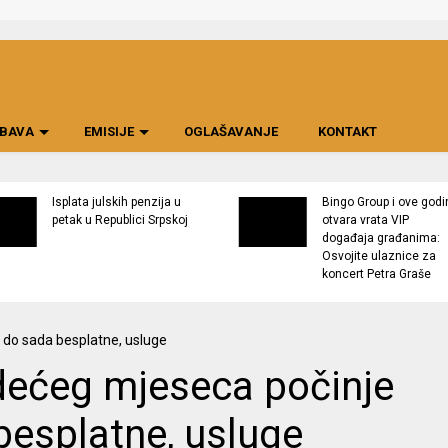
BAVA
EMISIJE
OGLAŠAVANJE
KONTAKT
Isplata julskih penzija u
Bingo Group i ove godi
petak u Republici Srpskoj
otvara vrata VIP
događaja građanima:
Osvojite ulaznice za
koncert Petra Graše
edećeg mjeseca počinje
besplatne, usluge