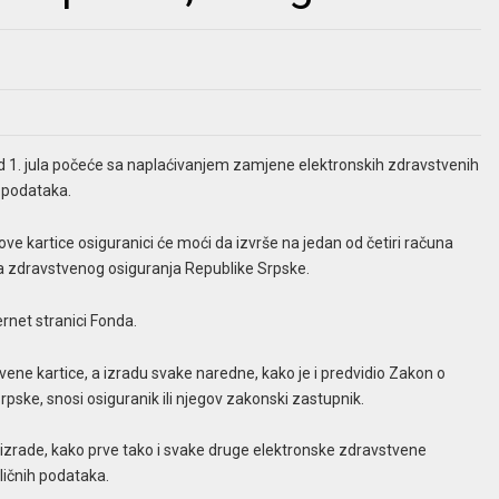
 1. jula počeće sa naplaćivanjem zamjene elektronskih zdravstvenih
h podataka.
ve kartice osiguranici će moći da izvrše na jedan od četiri računa
da zdravstvenog osiguranja Republike Srpske.
rnet stranici Fonda.
tvene kartice, a izradu svake naredne, kako je i predvidio Zakon o
ke, snosi osiguranik ili njegov zakonski zastupnik.
 izrade, kako prve tako i svake druge elektronske zdravstvene
 ličnih podataka.