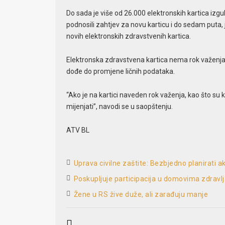
Do sada je više od 26.000 elektronskih kartica izgubl
podnosili zahtjev za novu karticu i do sedam puta, 
novih elektronskih zdravstvenih kartica.
Еlektronska zdravstvena kartica nema rok važenja i n
dođe do promjene ličnih podataka.
“Ako je na kartici naveden rok važenja, kao što su kar
mijenjati”, navodi se u saopštenju.
ATV BL
Uprava civilne zaštite: Bezbjedno planirati a
Poskupljuje participacija u domovima zdravlj
Žene u RS žive duže, ali zarađuju manje