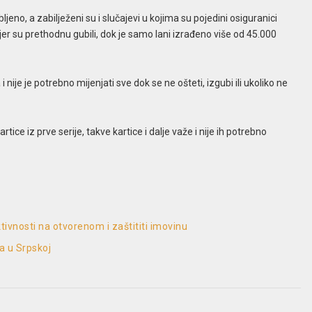
jeno, a zabilježeni su i slučajevi u kojima su pojedini osiguranici
jer su prethodnu gubili, dok je samo lani izrađeno više od 45.000
ije je potrebno mijenjati sve dok se ne ošteti, izgubi ili ukoliko ne
tice iz prve serije, takve kartice i dalje važe i nije ih potrebno
ktivnosti na otvorenom i zaštititi imovinu
a u Srpskoj