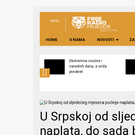
MENU
HOME
O NAMA
NOVOSTI
ZA
svijest o značaju
Ekstremne vrućine i
ne lokalno
narednih dana, a onda
edene hrane
preokret
U Srpskoj od slj
naplata, do sada 