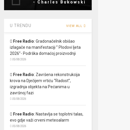
- Charles Bukowski
U TRENDU
VIEW ALL
Free Radio
:
Gradonačelnik obišao
izlagače na manifestaciji ” Plodovi ljeta
2026”- Podrška domaćoj proizvodnji
05/08/2026
Free Radio
:
Završena rekonstrukcija
krova na Dječijem vrtiću “Radost”,
izgradnja objekta na Pećanima u
završnoj fazi
05/08/2026
Free Radio
:
Nastavlja se toplotni talas,
evo gdje važi crveni meteoalarm
05/08/2026