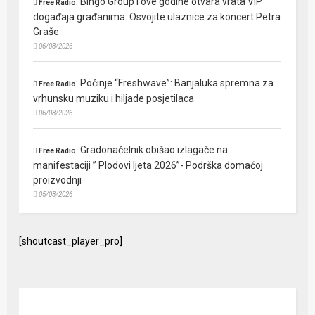
:
Bingo Group i ove godine otvara vrata VIP
Free Radio
događaja građanima: Osvojite ulaznice za koncert Petra
Graše
06/08/2026
:
Počinje “Freshwave”: Banjaluka spremna za
Free Radio
vrhunsku muziku i hiljade posjetilaca
06/08/2026
:
Gradonačelnik obišao izlagače na
Free Radio
manifestaciji ” Plodovi ljeta 2026”- Podrška domaćoj
proizvodnji
05/08/2026
[shoutcast_player_pro]