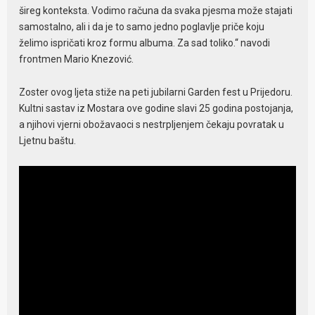
šireg konteksta. Vodimo računa da svaka pjesma može stajati
samostalno, ali i da je to samo jedno poglavlje priče koju
želimo ispričati kroz formu albuma. Za sad toliko.“ navodi
frontmen Mario Knezović.
Zoster ovog ljeta stiže na peti jubilarni Garden fest u Prijedoru.
Kultni sastav iz Mostara ove godine slavi 25 godina postojanja,
a njihovi vjerni obožavaoci s nestrpljenjem čekaju povratak u
Ljetnu baštu.