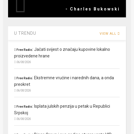
- Charles Bukowski
U TRENDU
VIEW ALL
:
Jačati svijest o značaju kupovine lokalno
Free Radio
proizvedene hrane
06/08/2026
:
Ekstremne vrućine i narednih dana, a onda
Free Radio
preokret
06/08/2026
:
Isplata julskih penzija u petak u Republici
Free Radio
Srpskoj
06/08/2026