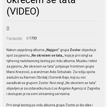
(VIDEO)
1733
02/06/2025
Nakon uspješnog albuma „
Najgori
“ grupa
Zoster
objavila je
spot za pjesmu „
Ne okrećem se tata
„, koja je prvi singl sa
njihovog nadolazećeg šestog po redu albuma. Muziku i tekst
za pjesmu „Ne okrećem se tata“ potpisuje frontmen grupe
Mario Knezović, a aranžman Adis Sirbubalo. Za režiju spota
zaslužni su Karmen Obrdalj i Dominik Bajo, koji su već
sarađivali sa grupom Zoster. Novi singl „Ne okrećem se tata”
objavljen je za izdavačku kuću Los Angeles Agency iz Zagreba
i dostupan je na svim streaming servisima.
Prvi singl šestog po redu albuma grupe Zoster je dio slike i