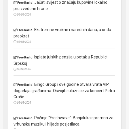
:
Jačati svijest o značaju kupovine lokalno
Free Radio
proizvedene hrane
06/08/2026
:
Ekstremne vrućine i narednih dana, a onda
Free Radio
preokret
06/08/2026
:
Isplata julskih penzija u petak u Republici
Free Radio
Srpskoj
06/08/2026
:
Bingo Group i ove godine otvara vrata VIP
Free Radio
događaja građanima: Osvojite ulaznice za koncert Petra
Graše
06/08/2026
:
Počinje “Freshwave”: Banjaluka spremna za
Free Radio
vrhunsku muziku i hiljade posjetilaca