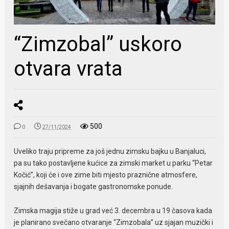
“Zimzobal” uskoro
otvara vrata
500
0
27/11/2024
Uveliko traju pripreme za još jednu zimsku bajku u Banjaluci,
pa su tako postavljene kućice za zimski market u parku “Petar
Kočić”, koji će i ove zime biti mjesto praznične atmosfere,
sjajnih dešavanja i bogate gastronomske ponude.
Zimska magija stiže u grad već 3. decembra u 19 časova kada
je planirano svečano otvaranje “Zimzobala” uz sjajan muzički i