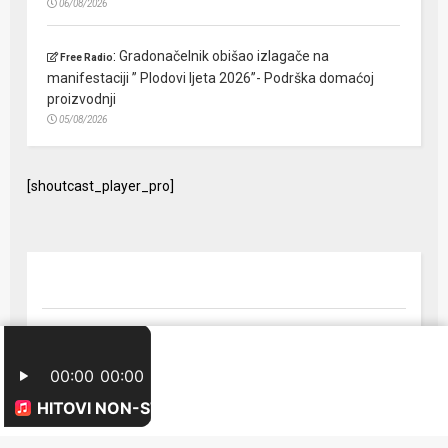
06/08/2026
:
Gradonačelnik obišao izlagače na
Free Radio
manifestaciji ” Plodovi ljeta 2026”- Podrška domaćoj
proizvodnji
05/08/2026
[shoutcast_player_pro]
© 2024 Free Radio Prijedor. Sva prava zaštićena Designed by
FreeRadio