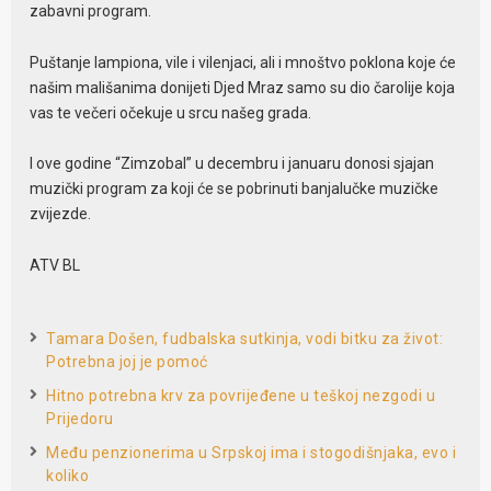
zabavni program.
Puštanje lampiona, vile i vilenjaci, ali i mnoštvo poklona koje će
našim mališanima donijeti Djed Mraz samo su dio čarolije koja
vas te večeri očekuje u srcu našeg grada.
I ove godine “Zimzobal” u decembru i januaru donosi sjajan
muzički program za koji će se pobrinuti banjalučke muzičke
zvijezde.
ATV BL
Tamara Došen, fudbalska sutkinja, vodi bitku za život:
Potrebna joj je pomoć
Hitno potrebna krv za povrijeđene u teškoj nezgodi u
Prijedoru
Među penzionerima u Srpskoj ima i stogodišnjaka, evo i
koliko