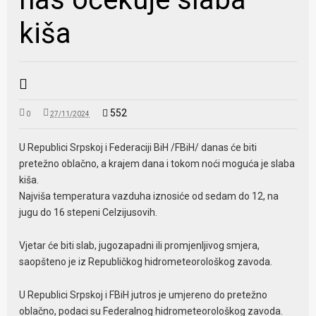
kiša
552
0
27/11/2024
U Republici Srpskoj i Federaciji BiH /FBiH/ danas će biti
pretežno oblačno, a krajem dana i tokom noći moguća je slaba
kiša.
Najviša temperatura vazduha iznosiće od sedam do 12, na
jugu do 16 stepeni Celzijusovih.
Vjetar će biti slab, jugozapadni ili promjenljivog smjera,
saopšteno je iz Republičkog hidrometeorološkog zavoda.
U Republici Srpskoj i FBiH jutros je umjereno do pretežno
oblačno, podaci su Federalnog hidrometeorološkog zavoda.