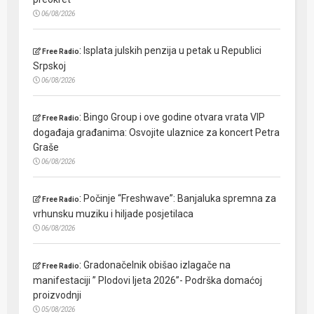
06/08/2026
:
Isplata julskih penzija u petak u Republici
Free Radio
Srpskoj
06/08/2026
:
Bingo Group i ove godine otvara vrata VIP
Free Radio
događaja građanima: Osvojite ulaznice za koncert Petra
Graše
06/08/2026
:
Počinje “Freshwave”: Banjaluka spremna za
Free Radio
vrhunsku muziku i hiljade posjetilaca
06/08/2026
:
Gradonačelnik obišao izlagače na
Free Radio
manifestaciji ” Plodovi ljeta 2026”- Podrška domaćoj
proizvodnji
05/08/2026