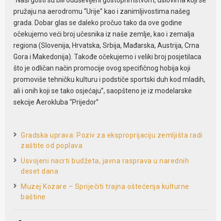
“Naši gosti su bili oduševljeni gostoprimstvom, uslovima koji se
pružaju na aerodromu “Urije” kao i zanimljivostima našeg
grada. Dobar glas se daleko pročuo tako da ove godine
očekujemo veći broj učesnika iz naše zemlje, kao i zemalja
regiona (Slovenija, Hrvatska, Srbija, Mađarska, Austrija, Crna
Gora i Makedonija). Takođe očekujemo i veliki broj posjetilaca
što je odličan način promocije ovog specifičnog hobija koji
promoviše tehničku kulturu i podstiče sportski duh kod mladih,
ali i onih koji se tako osjećaju”, saopšteno je iz modelarske
sekcije Aerokluba “Prijedor”
Gradska uprava: Poziv za eksproprijaciju zemljišta radi
zaštite od poplava
Usvojeni nacrti budžeta, javna rasprava u narednih
deset dana
Muzej Kozare – Spriječiti trajna oštećenja kulturne
baštine