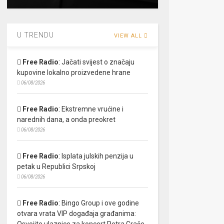
U TRENDU
VIEW ALL
Free Radio
:
Jačati svijest o značaju
kupovine lokalno proizvedene hrane
06/08/2026
Free Radio
:
Ekstremne vrućine i
narednih dana, a onda preokret
06/08/2026
Free Radio
:
Isplata julskih penzija u
petak u Republici Srpskoj
06/08/2026
Free Radio
:
Bingo Group i ove godine
otvara vrata VIP događaja građanima:
Osvojite ulaznice za koncert Petra Graše