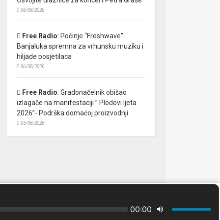
06/08/2026
Free Radio
:
Počinje “Freshwave”:
Banjaluka spremna za vrhunsku muziku i
hiljade posjetilaca
06/08/2026
Free Radio
:
Gradonačelnik obišao
izlagače na manifestaciji ” Plodovi ljeta
2026”- Podrška domaćoj proizvodnji
05/08/2026