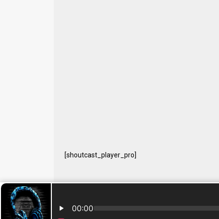
[shoutcast_player_pro]
© 2024 Free Radio Prijedor. Sva prava zaštićena Designe