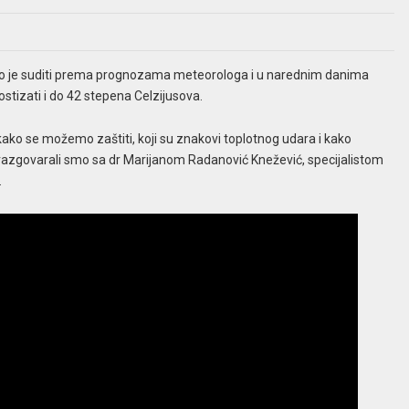
a ako je suditi prema prognozama meteorologa i u narednim danima
stizati i do 42 stepena Celzijusova.
kako se možemo zaštiti, koji su znakovi toplotnog udara i kako
, razgovarali smo sa dr Marijanom Radanović Knežević, specijalistom
.