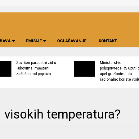
BAVA
EMISIJE
OGLAŠAVANJE
KONTAKT
Završen parapetni zid u
Ministarstvo
Tukovima, mještani
poljoprivrede RS uputil
zaštićeni od poplava
apel građanima da
racionalno koriste vod
d visokih temperatura?