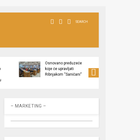
SEARCH
Osnovano preduzeće
Usvoj
o
koje će upravljati
budžet
Ribnjakom “Saničani”
za be
u
osjetl
– MARKETING –