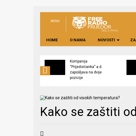
MENU
HOME
O NAMA
NOVOSTI
ZA
s “Potkozarje Fest
Kompanija
 Tradicija, domaći
“Prijedorčanka” a.d.
di i bogat program
zapošljava na dvije
pozicije
Kako se zaštiti o