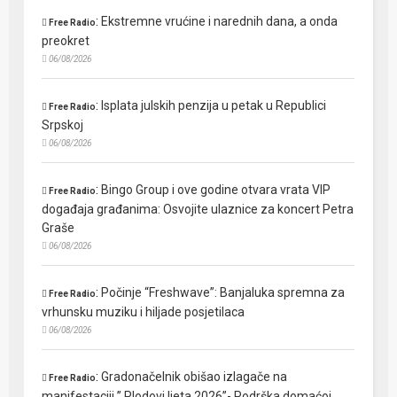
:
Ekstremne vrućine i narednih dana, a onda
Free Radio
preokret
06/08/2026
:
Isplata julskih penzija u petak u Republici
Free Radio
Srpskoj
06/08/2026
:
Bingo Group i ove godine otvara vrata VIP
Free Radio
događaja građanima: Osvojite ulaznice za koncert Petra
Graše
06/08/2026
:
Počinje “Freshwave”: Banjaluka spremna za
Free Radio
vrhunsku muziku i hiljade posjetilaca
06/08/2026
:
Gradonačelnik obišao izlagače na
Free Radio
manifestaciji ” Plodovi ljeta 2026”- Podrška domaćoj