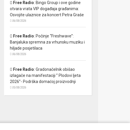
Free Radio
:
Bingo Group i ove godine
otvara vrata VIP događaja građanima:
Osvojite ulaznice za koncert Petra Graše
06/08/2026
Free Radio
:
Počinje “Freshwave”:
Banjaluka spremna za vrhunsku muziku i
hiljade posjetilaca
06/08/2026
Free Radio
:
Gradonačelnik obišao
izlagače na manifestaciji ” Plodovi ljeta
2026”- Podrška domaćoj proizvodnji
05/08/2026