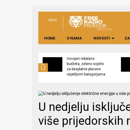
MENU
HOME
O NAMA
NOVOSTI
ZA
no preduzeće
Usvojen rebalans
 upravljati
budžeta, zeleno svjetlo
kom “Saničani”
za besplatne placeve
osjetljivim kategorijama
U nedjelju isključ
više prijedorskih 