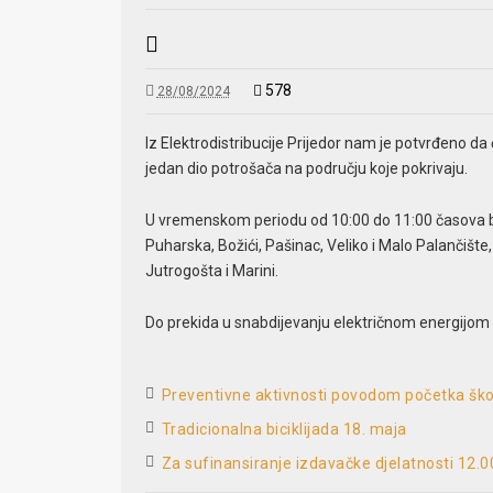
578
28/08/2024
Iz Elektrodistribucije Prijedor nam je potvrđeno da 
jedan dio potrošača na području koje pokrivaju.
U vremenskom periodu od 10:00 do 11:00 časova bez
Puharska, Božići, Pašinac, Veliko i Malo Palančište,
Jutrogošta i Marini.
Do prekida u snabdijevanju električnom energijom 
Preventivne aktivnosti povodom početka ško
Tradicionalna biciklijada 18. maja
Za sufinansiranje izdavačke djelatnosti 12.