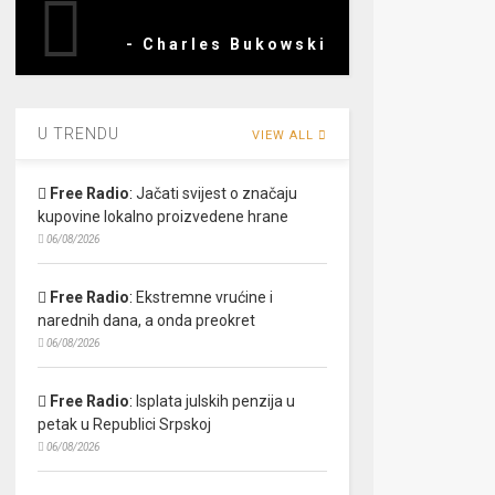
- Charles Bukowski
U TRENDU
VIEW ALL
Free Radio
:
Jačati svijest o značaju
kupovine lokalno proizvedene hrane
06/08/2026
Free Radio
:
Ekstremne vrućine i
narednih dana, a onda preokret
06/08/2026
Free Radio
:
Isplata julskih penzija u
petak u Republici Srpskoj
06/08/2026