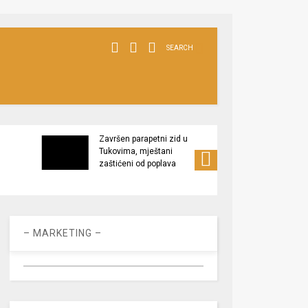
SEARCH
Završen parapetni zid u
Minis
Tukovima, mještani
poljop
zaštićeni od poplava
apel 
racio
– MARKETING –