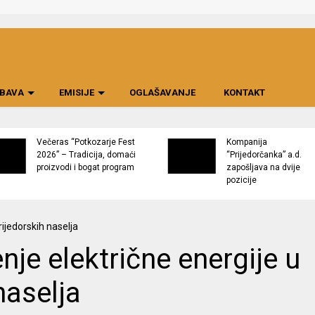
BAVA
EMISIJE
OGLAŠAVANJE
KONTAKT
Večeras “Potkozarje Fest
Kompanija
2026” – Tradicija, domaći
“Prijedorčanka” a.d.
proizvodi i bogat program
zapošljava na dvije
pozicije
enje električne energije u
naselja