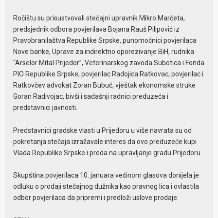
Ročištu su prisustvovali stečajni upravnik Mikro Marčeta,
predsjednik odbora povjerilava Bojana Rauš Pilipović iz
Pravobranilaštva Republike Srpske, punomoćnici povjerilaca
Nove banke, Uprave za indirektno oporezivanje BiH, rudnika
“Arselor Mital Prijedor”, Veterinarskog zavoda Subotica i Fonda
PIO Republike Srpske, povjerilac Radojica Ratkovac, povjerilac i
Ratkovčev advokat Zoran Bubuć, vještak ekonomske struke
Goran Radivojac, bivši i sadašnji radnici preduzeća i
predstavnici javnosti.
Predstavnici gradske vlasti u Prijedoru u više navrata su od
pokretanja stečaja izražavale interes da ovo preduzeće kupi
Vlada Republike Srpske i preda na upravljanje gradu Prijedoru.
Skupština povjerilaca 10. januara većinom glasova donijela je
odluku o prodaji stečajnog dužnika kao pravnog lica i ovlastila
odbor povjerilaca da pripremi i predloži uslove prodaje.