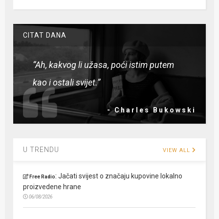
CITAT DANA
“Ah, kakvog li užasa, poći istim putem
kao i ostali svijet.”
- Charles Bukowski
U TRENDU
VIEW ALL
:
Jačati svijest o značaju kupovine lokalno
Free Radio
proizvedene hrane
06/08/2026