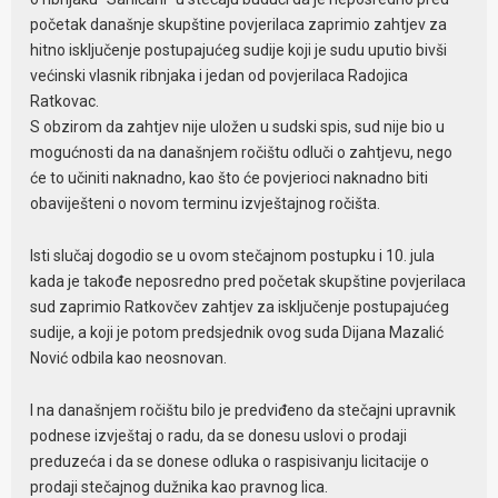
početak današnje skupštine povjerilaca zaprimio zahtjev za
hitno isključenje postupajućeg sudije koji je sudu uputio bivši
većinski vlasnik ribnjaka i jedan od povjerilaca Radojica
Ratkovac.
S obzirom da zahtjev nije uložen u sudski spis, sud nije bio u
mogućnosti da na današnjem ročištu odluči o zahtjevu, nego
će to učiniti naknadno, kao što će povjerioci naknadno biti
obaviješteni o novom terminu izvještajnog ročišta.
Isti slučaj dogodio se u ovom stečajnom postupku i 10. jula
kada je takođe neposredno pred početak skupštine povjerilaca
sud zaprimio Ratkovčev zahtjev za isključenje postupajućeg
sudije, a koji je potom predsjednik ovog suda Dijana Mazalić
Nović odbila kao neosnovan.
I na današnjem ročištu bilo je predviđeno da stečajni upravnik
podnese izvještaj o radu, da se donesu uslovi o prodaji
preduzeća i da se donese odluka o raspisivanju licitacije o
prodaji stečajnog dužnika kao pravnog lica.