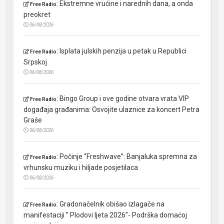
:
Ekstremne vrućine i narednih dana, a onda
Free Radio
preokret
06/08/2026
:
Isplata julskih penzija u petak u Republici
Free Radio
Srpskoj
06/08/2026
:
Bingo Group i ove godine otvara vrata VIP
Free Radio
događaja građanima: Osvojite ulaznice za koncert Petra
Graše
06/08/2026
:
Počinje “Freshwave”: Banjaluka spremna za
Free Radio
vrhunsku muziku i hiljade posjetilaca
06/08/2026
:
Gradonačelnik obišao izlagače na
Free Radio
manifestaciji ” Plodovi ljeta 2026”- Podrška domaćoj