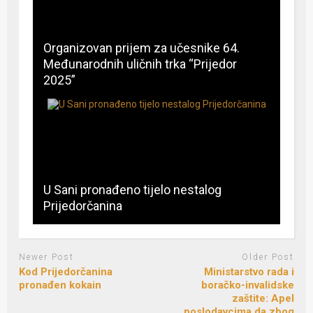
Organizovan prijem za učesnike 64.
Međunarodnih uličnih trka “Prijedor
2025”
U Sani pronađeno tijelo nestalog
Prijedorčanina
Newer Post
Older Post
Kod Prijedorčanina
Ministarstvo rada i
pronađen kokain
boračko-invalidske
zaštite: Apel
poslodavcima da zbog