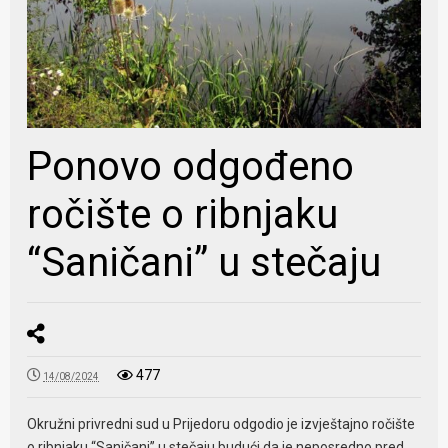
Ponovo odgođeno
ročište o ribnjaku
“Saničani” u stečaju
477
14/08/2024
Okružni privredni sud u Prijedoru odgodio je izvještajno ročište
o ribnjaku “Saničani” u stečaju budući da je neposredno pred