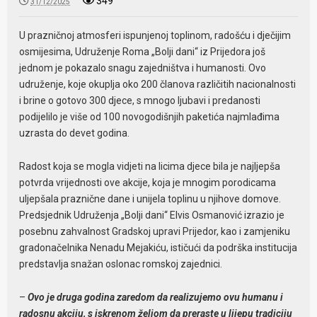
349
31/12/2025
U prazničnoj atmosferi ispunjenoj toplinom, radošću i dječijim
osmijesima, Udruženje Roma „Bolji dani“ iz Prijedora još
jednom je pokazalo snagu zajedništva i humanosti. Ovo
udruženje, koje okuplja oko 200 članova različitih nacionalnosti
i brine o gotovo 300 djece, s mnogo ljubavi i predanosti
podijelilo je više od 100 novogodišnjih paketića najmlađima
uzrasta do devet godina.
Radost koja se mogla vidjeti na licima djece bila je najljepša
potvrda vrijednosti ove akcije, koja je mnogim porodicama
uljepšala praznične dane i unijela toplinu u njihove domove.
Predsjednik Udruženja „Bolji dani“ Elvis Osmanović izrazio je
posebnu zahvalnost Gradskoj upravi Prijedor, kao i zamjeniku
gradonačelnika Nenadu Mejakiću, ističući da podrška institucija
predstavlja snažan oslonac romskoj zajednici.
–
Ovo je druga godina zaredom da realizujemo ovu humanu i
radosnu akciju, s iskrenom željom da preraste u lijepu tradiciju