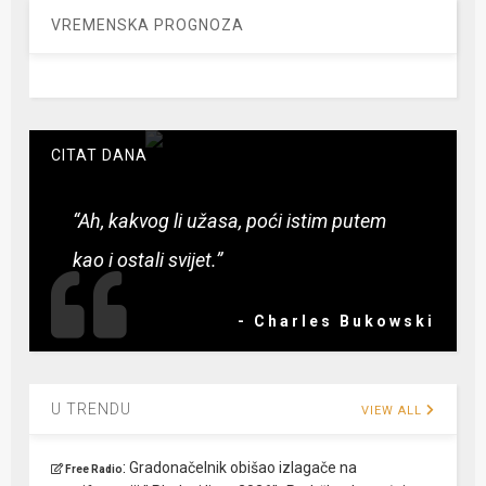
VREMENSKA PROGNOZA
CITAT DANA
“Ah, kakvog li užasa, poći istim putem
kao i ostali svijet.”
- Charles Bukowski
U TRENDU
VIEW ALL
:
Gradonačelnik obišao izlagače na
Free Radio