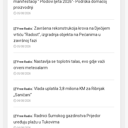
manifestaciji ” Plodovi ljeta 2026”- Podrška domaćoj
proizvodnji
05/08/2026
:
Završena rekonstrukcija krova na Dječijem
Free Radio
vrtiću “Radost”, izgradnja objekta na Pećanima u
završnoj fazi
05/08/2026
:
Nastavlja se toplotni talas, evo gdje važi
Free Radio
crveni meteoalarm
05/08/2026
:
Vlada uplatila 3,8 miliona KM za Ribnjak
Free Radio
„Saničani“
04/08/2026
:
Radnici Šumskog gazdinstva Prijedor
Free Radio
uređuju plažu u Tukovima
04/08/2026