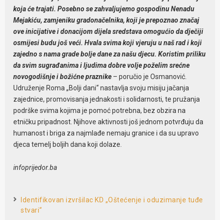
koja će trajati. Posebno se zahvaljujemo gospodinu Nenadu
Mejakiću, zamjeniku gradonačelnika, koji je prepoznao značaj
ove inicijative i donacijom dijela sredstava omogućio da dječiji
osmijesi budu još veći. Hvala svima koji vjeruju u naš rad i koji
zajedno s nama grade bolje dane za našu djecu. Koristim priliku
da svim sugrađanima i ljudima dobre volje poželim srećne
novogodišnje i božićne praznike
– poručio je Osmanović.
Udruženje Roma „Bolji dani“ nastavlja svoju misiju jačanja
zajednice, promovisanja jednakosti i solidarnosti, te pružanja
podrške svima kojima je pomoć potrebna, bez obzira na
etničku pripadnost. Njihove aktivnosti još jednom potvrđuju da
humanost i briga za najmlađe nemaju granice i da su upravo
djeca temelj boljih dana koji dolaze.
infoprijedor.ba
Identifikovan izvršilac KD „Oštećenje i oduzimanje tuđe
stvari“