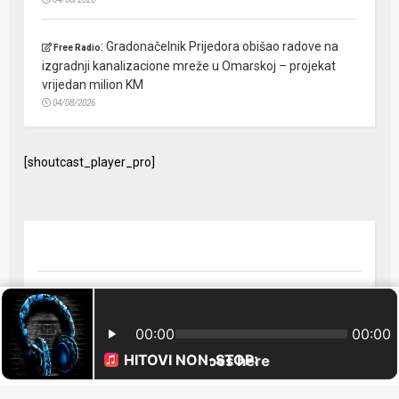
:
Gradonačelnik Prijedora obišao radove na
Free Radio
izgradnji kanalizacione mreže u Omarskoj – projekat
vrijedan milion KM
04/08/2026
[shoutcast_player_pro]
© 2024 Free Radio Prijedor. Sva prava zaštićena Designed by
FreeRadio