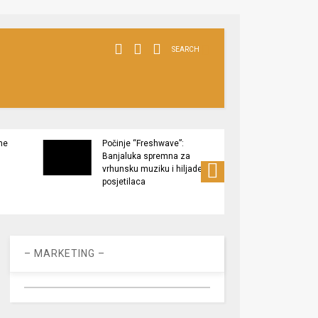
SEARCH
ne
Počinje “Freshwave”:
Završe
Banjaluka spremna za
Tukov
vrhunsku muziku i hiljade
zaštić
posjetilaca
– MARKETING –