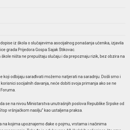
a dopise iz škola o slučajevima asocijalnog ponašanja učenika, izjavila
ce grada Prijedora Gospa Sajak Štikovac.
 škole ništa ne prepuštaju slučaju i da prepoznaju rizik, bez obzira na
e koji odbijaju sarađivati možemo natjerati na saradnju. Došli smo i
korisnici socijalnih davanja, neće dobiti svoja primanja ako se ne
i Foruma.
je da se na nivou Ministarstva unutrašnjih poslova Republike Srpske od
top vršnjačkom nasilju” kao ustaljena praksa.
a na kojima upoznajemo đake o pojmu, vrstama i načinima