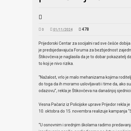
478
0
01/11/2024
Prijedorski Centar za socijalni rad sve češće dobij
je predsjedavajuća Foruma za bezbjednost zajedni
Štikovčeva je naglasila da je to dobar pokazatelj da
to koji je nivo rizika.
“Nažalost, vrlo je malo mehanizama kojima roditelj
do toga da ih moramo uslovljavati i time da, ako su 
odazovu”, rekla je Štikovčeva na današnjoj sjednic
Vesna Pačariz iz Policijske uprave Prijedor rekla 
10. oktobra do 15. novembra realizuje kampanja “S
“U osnovnim i srednjim školama radimo predavanj