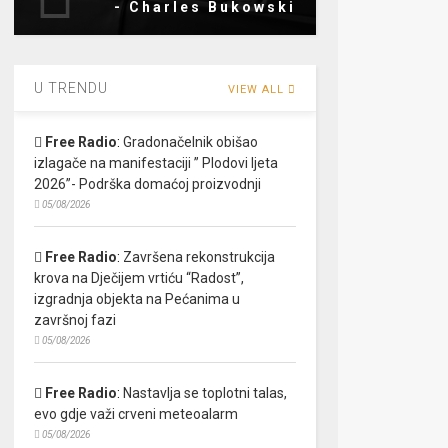
- Charles Bukowski
U TRENDU
VIEW ALL
Free Radio
:
Gradonačelnik obišao
izlagače na manifestaciji ” Plodovi ljeta
2026”- Podrška domaćoj proizvodnji
05/08/2026
Free Radio
:
Završena rekonstrukcija
krova na Dječijem vrtiću “Radost”,
izgradnja objekta na Pećanima u
završnoj fazi
05/08/2026
Free Radio
:
Nastavlja se toplotni talas,
evo gdje važi crveni meteoalarm
05/08/2026