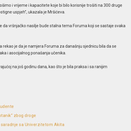
rošimo i vrijeme i kapacitete koje bi bilo korisnije trošiti na 300 druge
stigne uspjeh”, ukazala je Mršićeva.
 je da vršnjačko nasilje bude stalna tema Foruma koji se sastaje svaka
rekao je da je namjera Foruma za današnju sjednicu bila da se
aka i asocijalnog ponašanja učenika.
ćoj na još godinu dana, kao što je bila praksa i sa ranijim
studente
Botanik” zbog droge
 saradnje sa Univerzitetom Akita