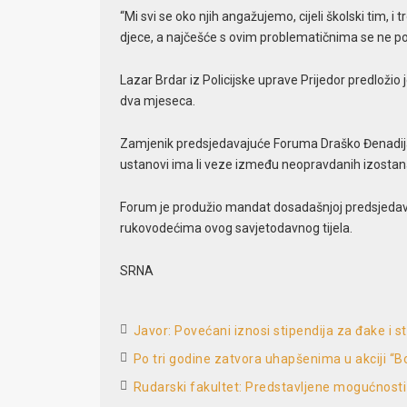
“Mi svi se oko njih angažujemo, cijeli školski tim, i t
djece, a najčešće s ovim problematičnima se ne po
Lazar Brdar iz Policijske uprave Prijedor predložio
dva mjeseca.
Zamjenik predsjedavajuće Foruma Draško Đenadija 
ustanovi ima li veze između neopravdanih izostan
Forum je produžio mandat dosadašnjoj predsjedavaju
rukovodećima ovog savjetodavnog tijela.
SRNA
Javor: Povećani iznosi stipendija za đake i 
Po tri godine zatvora uhapšenima u akciji “
Rudarski fakultet: Predstavljene mogućnosti