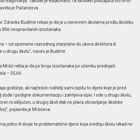
nima reagovanja. Takođe je edukovano 18 školskih policajaca što smo
avela je Pačarizova.
dor Zdravko Budimir rekao je da je u osnovnim školama prošlu školsku
no 856 neopravdanih izostanaka.
ra – od opomene razrednog starješine do ukora direktora ili
 u drugu školu”, naveo je Budimir.
a Mršić rekla je da po broju izostanaka po učeniku prednjači
ola – 55,66.
ja godišnje, ali najčešće roditelji sami ispišu to dijete koje je pred
 dođe i podigne dokumentaciju i zahtijeva ispis. I ode u drugu školu,
oboren ni isključen, u drugoj školi đak ne plaća obnavljanje školske
koj”, pojasnila je Mršićeva.
ima jedno ili dvoje te problematične djece koja srednju školu nikad ne