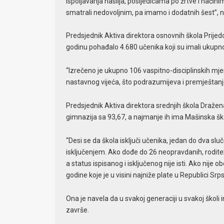
ispoljavanja nasilja, posljedicama po žrtve i nači
smatrali nedovoljnim, pa imamo i dodatnih šest”, n
Predsjednik Aktiva direktora osnovnih škola Prije
godinu pohađalo 4.680 učenika koji su imali ukup
“Izrečeno je ukupno 106 vaspitno-disciplinskih mje
nastavnog vijeća, što podrazumijeva i premještanje
Predsjednik Aktiva direktora srednjih škola Dražen
gimnazija sa 93,67, a najmanje ih ima Mašinska šk
“Desi se da škola isključi učenika, jedan do dva sluča
isključenjem. Ako dođe do 26 neopravdanih, roditelj
a status ispisanog i isključenog nije isti. Ako nije 
godine koje je u visini najniže plate u Republici Srps
Ona je navela da u svakoj generaciji u svakoj školi 
završe.