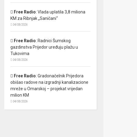
Free Radio
:
Vlada uplatila 3,8 miliona
KM za Ribnjak „Saničani“
04/08/2026
Free Radio
:
Radnici Šumskog
gazdinstva Prijedor uređuju plažu u
Tukovima
04/08/2026
Free Radio
:
Gradonačelnik Prijedora
obišao radove na izgradnji kanalizacione
mreže u Omarskoj – projekat vrijedan
milion KM
04/08/2026