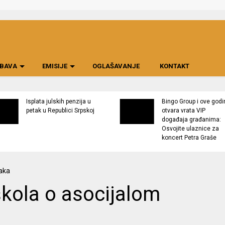
BAVA
EMISIJE
OGLAŠAVANJE
KONTAKT
Isplata julskih penzija u
Bingo Group i ove godi
petak u Republici Srpskoj
otvara vrata VIP
događaja građanima:
Osvojite ulaznice za
koncert Petra Graše
škola o asocijalom