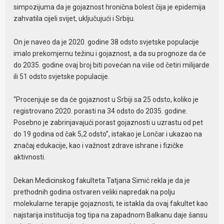
simpozijuma da je gojaznost hronična bolest čija je epidemija
zahvatila cijeli svijet, uključujući i Srbiju.
On je naveo da je 2020. godine 38 odsto svjetske populacije
imalo prekomjernu težinu i gojaznost, a da su prognoze da će
do 2035. godine ovaj broj biti povećan na više od četiri milijarde
ili 51 odsto svjetske populacije.
“Procenjuje se da će gojaznost u Srbiji sa 25 odsto, koliko je
registrovano 2020. porasti na 34 odsto do 2035. godine.
Posebno je zabrinjavajući porast gojaznosti u uzrastu od pet
do 19 godina od čak 5,2 odsto”, istakao je Lončar i ukazao na
značaj edukacije, kao i važnost zdrave ishrane i fizičke
aktivnosti.
Dekan Medicinskog fakulteta Tatjana Simić rekla je da je
prethodnih godina ostvaren veliki napredak na polju
molekularne terapije gojaznosti, te istakla da ovaj fakultet kao
najstarija institucija tog tipa na zapadnom Balkanu daje šansu