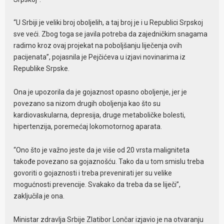
“U Srbiji je veliki broj oboljelih, a taj broj je i u Republici Srpskoj
sve veći. Zbog toga se javila potreba da zajedničkim snagama
radimo kroz ovaj projekat na poboljšanju liječenja ovih
pacijenata”, pojasnila je Pejčićeva u izjavi novinarima iz
Republike Srpske.
Ona je upozorila da je gojaznost opasno oboljenje, jer je
povezano sa nizom drugih oboljenja kao što su
kardiovaskularna, depresija, druge metaboličke bolesti,
hipertenzija, poremećaj lokomotornog aparata.
“Ono što je važno jeste da je više od 20 vrsta maligniteta
takođe povezano sa gojaznošću. Tako da u tom smislu treba
govoriti o gojaznosti i treba prevenirati jer su velike
mogućnosti prevencije. Svakako da treba da se liječi”,
zaključila je ona.
Ministar zdravlja Srbije Zlatibor Lončar izjavio je na otvaranju