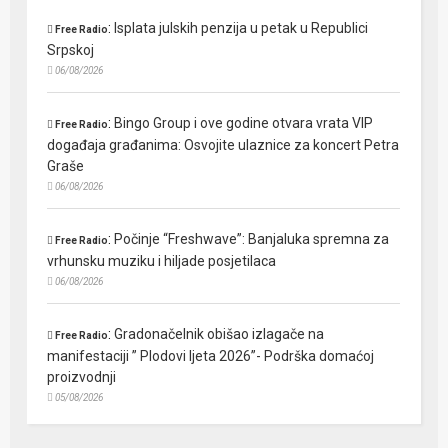
:
Isplata julskih penzija u petak u Republici
Free Radio
Srpskoj
06/08/2026
:
Bingo Group i ove godine otvara vrata VIP
Free Radio
događaja građanima: Osvojite ulaznice za koncert Petra
Graše
06/08/2026
:
Počinje “Freshwave”: Banjaluka spremna za
Free Radio
vrhunsku muziku i hiljade posjetilaca
06/08/2026
:
Gradonačelnik obišao izlagače na
Free Radio
manifestaciji ” Plodovi ljeta 2026”- Podrška domaćoj
proizvodnji
05/08/2026