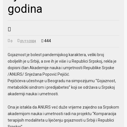
godina
444
0
01/11/2024
Gojaznost je bolest pandemijskog karaktera, veliki broj
oboljelih je u Srbiji, a sve ih je više i u Republici Srpskoj, rekla je
dopisni član Akademije nauka i umjetnosti Republike Srpske
/ANURS/ Snježana Popović Pejičić.
Pejičićeva učestvuje u Beogradu na simpozijumu “Gojaznost,
metabolički sindrom i predijabetes” koji se održava u Srpskoj
akademiji nauka i umetnosti.
Ona je istakla da ANURS već duže vrijeme zajedno sa Srpskom
akademijom nauka i umetnosti radi na projektu “Komparacija
terapijsih modaliteta u liječenju gojaznosti u Srbiji i Republici
Srpskoj”.