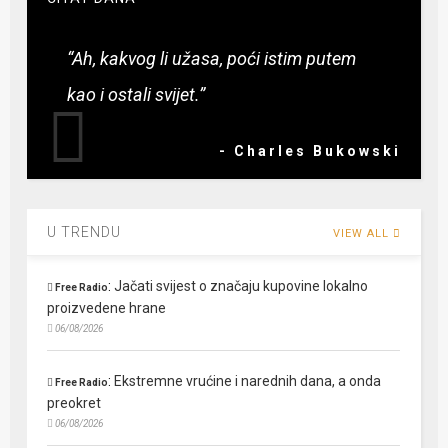
“Ah, kakvog li užasa, poći istim putem
kao i ostali svijet.”
- Charles Bukowski
U TRENDU
VIEW ALL
:
Jačati svijest o značaju kupovine lokalno
Free Radio
proizvedene hrane
06/08/2026
:
Ekstremne vrućine i narednih dana, a onda
Free Radio
preokret
06/08/2026