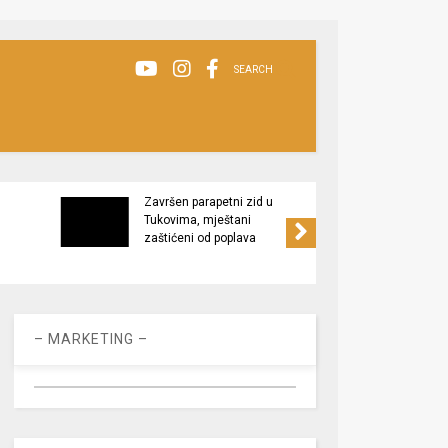
SEARCH
Završen parapetni zid u
Minis
Tukovima, mještani
poljop
zaštićeni od poplava
apel 
racio
– MARKETING –