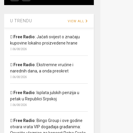
U TRENDU
VIEW ALL
Free Radio
:
Jačati svijest o značaju
kupovine lokalno proizvedene hrane
06/08/2026
Free Radio
:
Ekstremne vrućine i
narednih dana, a onda preokret
06/08/2026
Free Radio
:
Isplata julskih penzija u
petak u Republici Srpskoj
06/08/2026
Free Radio
:
Bingo Group i ove godine
otvara vrata VIP događaja građanima:
Osvojite ulaznice za koncert Petra Graše