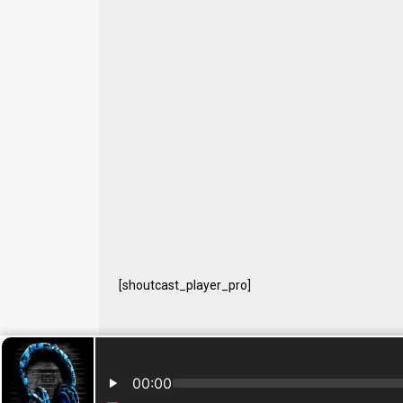
[shoutcast_player_pro]
© 2024 Free Radio Prijedor. Sva prava zaštićena Designe