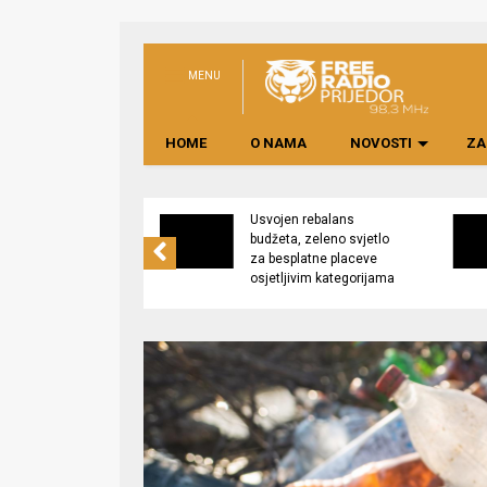
MENU
HOME
O NAMA
NOVOSTI
ZA
no preduzeće
Usvojen rebalans
 upravljati
budžeta, zeleno svjetlo
kom “Saničani”
za besplatne placeve
osjetljivim kategorijama