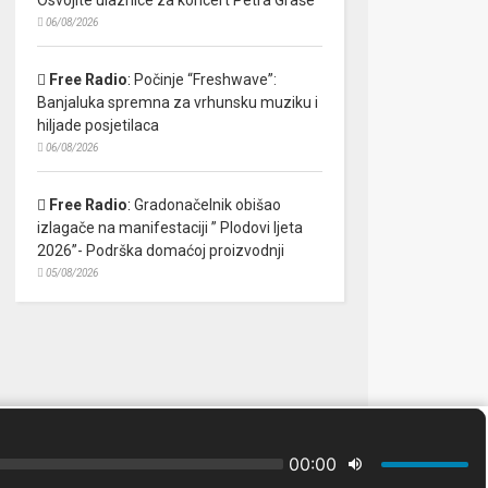
06/08/2026
Free Radio
:
Počinje “Freshwave”:
Banjaluka spremna za vrhunsku muziku i
hiljade posjetilaca
06/08/2026
Free Radio
:
Gradonačelnik obišao
izlagače na manifestaciji ” Plodovi ljeta
2026”- Podrška domaćoj proizvodnji
05/08/2026