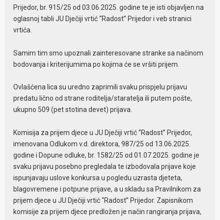
Prijedor, br. 915/25 od 03.06.2025. godine te je isti objavljen na
oglasnoj tabli JU Dječiji vrtić “Radost” Prijedor i veb stranici
vrtića.
Samim tim smo upoznali zainteresovane stranke sa načinom
bodovanja i kriterijumima po kojima će se vršiti prijem.
Ovlašćena lica su uredno zaprimili svaku prispjelu prijavu
predatu lično od strane roditelja/staratelja ili putem pošte,
ukupno 509 (pet stotina devet) prijava.
Komisija za prijem djece u JU Dječiji vrtić “Radost” Prijedor,
imenovana Odlukom v.d. direktora, 987/25 od 13.06.2025.
godine i Dopune odluke, br. 1582/25 od 01.07.2025. godine je
svaku prijavu posebno pregledala te izbodovala prijave koje
ispunjavaju uslove konkursa u pogledu uzrasta djeteta,
blagovremene i potpune prijave, a u skladu sa Pravilnikom za
prijem djece u JU Dječiji vrtić “Radost” Prijedor. Zapisnikom
komisije za prijem djece predložen je način rangiranja prijava,