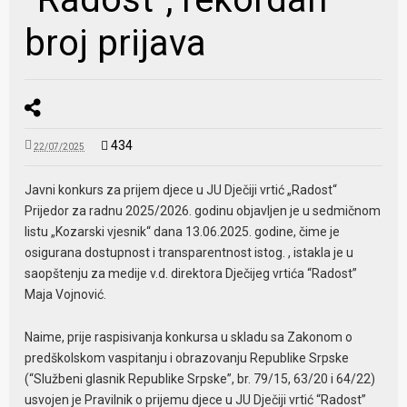
broj prijava
434
22/07/2025
Javni konkurs za prijem djece u JU Dječiji vrtić „Radost“
Prijedor za radnu 2025/2026. godinu objavljen je u sedmičnom
listu „Kozarski vjesnik“ dana 13.06.2025. godine, čime je
osigurana dostupnost i transparentnost istog. , istakla je u
saopštenju za medije v.d. direktora Dječijeg vrtića “Radost”
Maja Vojnović.
Naime, prije raspisivanja konkursa u skladu sa Zakonom o
predškolskom vaspitanju i obrazovanju Republike Srpske
(“Službeni glasnik Republike Srpske”, br. 79/15, 63/20 i 64/22)
usvojen je Pravilnik o prijemu djece u JU Dječiji vrtić “Radost”