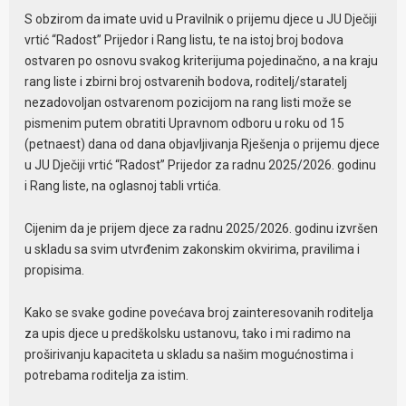
S obzirom da imate uvid u Pravilnik o prijemu djece u JU Dječiji
vrtić “Radost” Prijedor i Rang listu, te na istoj broj bodova
ostvaren po osnovu svakog kriterijuma pojedinačno, a na kraju
rang liste i zbirni broj ostvarenih bodova, roditelj/staratelj
nezadovoljan ostvarenom pozicijom na rang listi može se
pismenim putem obratiti Upravnom odboru u roku od 15
(petnaest) dana od dana objavljivanja Rješenja o prijemu djece
u JU Dječiji vrtić “Radost” Prijedor za radnu 2025/2026. godinu
i Rang liste, na oglasnoj tabli vrtića.
Cijenim da je prijem djece za radnu 2025/2026. godinu izvršen
u skladu sa svim utvrđenim zakonskim okvirima, pravilima i
propisima.
Kako se svake godine povećava broj zainteresovanih roditelja
za upis djece u predškolsku ustanovu, tako i mi radimo na
proširivanju kapaciteta u skladu sa našim mogućnostima i
potrebama roditelja za istim.