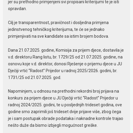
jer su prethodno primjenjeni svi propisani kriterijumi te je isti
opravdan.
Cilj je transparentnost, pravičnost i dosljedna primjena
jedinstvenog tehničkog kriterijuma, te će se jednako
primjenjivati na sve kandidate sa istim brojem bodova.
Dana 21.07.2025. godine, Komisija za prijem djece, dostavila je
v.d. direktoru Rang listu, br. 1729/25 od 21.07.2025. godine, na
osnovu koje v.d. direktor, donosi Rješenje o prijemu djece u JU
Dječiji vrtić “Radost” Prijedor u radnoj 2025/2026. godini, br.
1731/25 od 21.07.2025. god.
Napominjem, u odnosu na prethodni rekordni broj prijava na
konkurs za prijem djece u JU Dječiji vrtić “Radost” Prijedor u
radnoj 2024/2025. godini, te u posljednjih trideset godina, ove
godine smo zaprimili još trideset dvije prijave više, zbog čega
je i sam postupak obrade podataka i naknadne kontrole trajao
nešto duže da bismo izbjegli mogućnost greške.