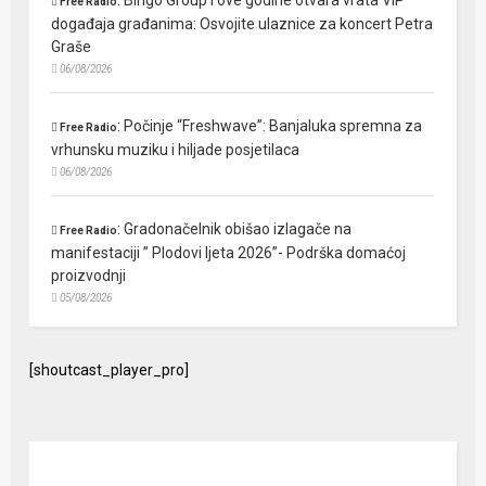
:
Bingo Group i ove godine otvara vrata VIP
Free Radio
događaja građanima: Osvojite ulaznice za koncert Petra
Graše
06/08/2026
:
Počinje “Freshwave”: Banjaluka spremna za
Free Radio
vrhunsku muziku i hiljade posjetilaca
06/08/2026
:
Gradonačelnik obišao izlagače na
Free Radio
manifestaciji ” Plodovi ljeta 2026”- Podrška domaćoj
proizvodnji
05/08/2026
[shoutcast_player_pro]