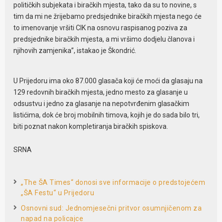
političkih subjekata i biračkih mjesta, tako da su to novine, s
tim da mi ne žrijebamo predsjednike biračkih mjesta nego će
to imenovanje vršiti CIK na osnovu raspisanog poziva za
predsjednike biračkih mjesta, a mi vršimo dodjelu članova i
njihovih zamjenika”, istakao je Škondrić.
U Prijedoru ima oko 87.000 glasača koji će moći da glasaju na
129 redovnih biračkih mjesta, jedno mesto za glasanje u
odsustvu i jedno za glasanje na nepotvrđenim glasačkim
listićima, dok će broj mobilnih timova, kojih je do sada bilo tri,
biti poznat nakon kompletiranja biračkih spiskova.
SRNA
„The ŠA Times“ donosi sve informacije o predstojećem
„ŠA Festu“ u Prijedoru
Osnovni sud: Jednomjesečni pritvor osumnjičenom za
napad na policajce