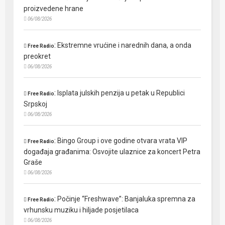
proizvedene hrane
06/08/2026
:
Ekstremne vrućine i narednih dana, a onda
Free Radio
preokret
06/08/2026
:
Isplata julskih penzija u petak u Republici
Free Radio
Srpskoj
06/08/2026
:
Bingo Group i ove godine otvara vrata VIP
Free Radio
događaja građanima: Osvojite ulaznice za koncert Petra
Graše
06/08/2026
:
Počinje “Freshwave”: Banjaluka spremna za
Free Radio
vrhunsku muziku i hiljade posjetilaca
06/08/2026