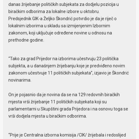
danas žrijebanje političkih subjekata za dodjelu pozicija u
biračkim odborima za lokalne izbore u oktobru.
Predsjednik GIK-a Željko Škondrić potvrdio je da je riječ o
lokalnim izborima u skladu sa izmijenjenim Izbornim
zakonom, koji uključuje određene novine u odnosu na
prethodne godine.
“Tako za grad Prijedor na izborima učestvuju 23 politička
subjekta, a u današnjem žrijebanju koje je predviđeno novim
zakonom učestvuje 11 političkih subjekata”, izjavio je Škondrić
novinarima.
On je pojasnio da je novina da se na 129 redovnih biračkih
mjesta vrši žrijebanje 11 političkih subjekata koji su
parlamentarni u Skupštini grada Prijedora i na osnovu toga se
vrši dodjela mjesta u biračkim odborima.
“Prije je Centralna izborna komisija /CIK/ žrijebala i redoslijed