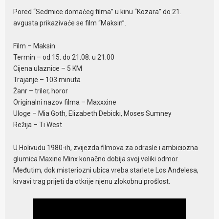
Pored “Sedmice domaćeg filma” u kinu “Kozara” do 21.
avgusta prikazivaće se film “Maksin”.
Film – Maksin
Termin – od 15. do 21.08. u 21.00
Cijena ulaznice – 5 KM
Trajanje – 103 minuta
Žanr – triler, horor
Originalni nazov filma – Maxxxine
Uloge – Mia Goth, Elizabeth Debicki, Moses Sumney
Režija – Ti West
U Holivudu 1980-ih, zvijezda filmova za odrasle i ambiciozna
glumica Maxine Minx konačno dobija svoj veliki odmor.
Međutim, dok misteriozni ubica vreba starlete Los Anđelesa,
krvavi trag prijeti da otkrije njenu zlokobnu prošlost.