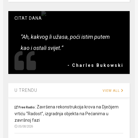
CITAT DANA
“Ah, kakvog li užasa, poći istim putem
kao i ostali svijet.”
- Charles Bukowski
U TRENDU
VIEW ALL
:
Završena rekonstrukcija krova na Dječijem
Free Radio
vrtiću “Radost”, izgradnja objekta na Pećanima u
završnoj fazi
05/08/2026