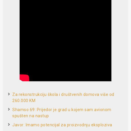
Za rekonstrukciju škola i društvenih domova više od
260.000 KM
Shamso 69: Prijedor je grad u kojem sam avionom
spušten na nastup
Javor: Imamo potencijal za proizvodnju eksploziva