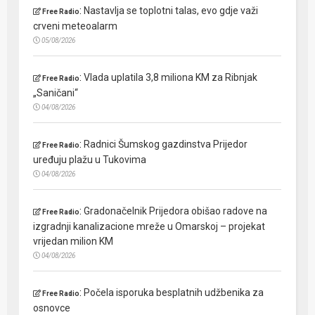
:
Nastavlja se toplotni talas, evo gdje važi
Free Radio
crveni meteoalarm
05/08/2026
:
Vlada uplatila 3,8 miliona KM za Ribnjak
Free Radio
„Saničani“
04/08/2026
:
Radnici Šumskog gazdinstva Prijedor
Free Radio
uređuju plažu u Tukovima
04/08/2026
:
Gradonačelnik Prijedora obišao radove na
Free Radio
izgradnji kanalizacione mreže u Omarskoj – projekat
vrijedan milion KM
04/08/2026
:
Počela isporuka besplatnih udžbenika za
Free Radio
osnovce