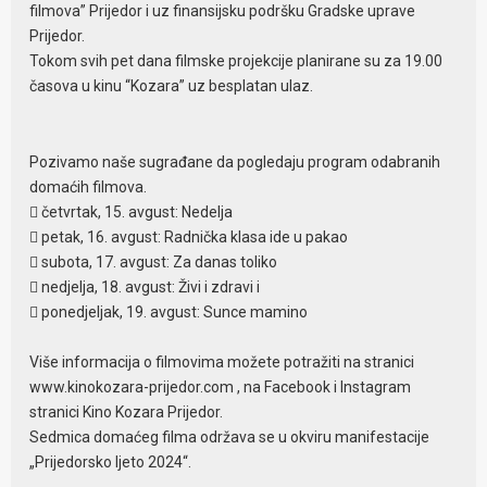
filmova” Prijedor i uz finansijsku podršku Gradske uprave
Prijedor.
Tokom svih pet dana filmske projekcije planirane su za 19.00
časova u kinu “Kozara” uz besplatan ulaz.
Pozivamo naše sugrađane da pogledaju program odabranih
domaćih filmova.
 četvrtak, 15. avgust: Nedelja
 petak, 16. avgust: Radnička klasa ide u pakao
 subota, 17. avgust: Za danas toliko
 nedjelja, 18. avgust: Živi i zdravi i
 ponedjeljak, 19. avgust: Sunce mamino
Više informacija o filmovima možete potražiti na stranici
www.kinokozara-prijedor.com , na Facebook i Instagram
stranici Kino Kozara Prijedor.
Sedmica domaćeg filma održava se u okviru manifestacije
„Prijedorsko ljeto 2024“.