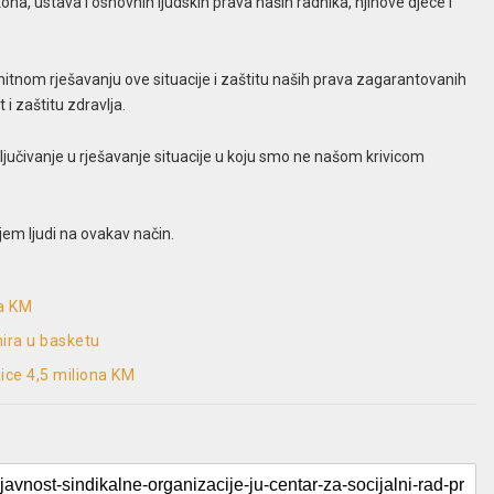
, ustava i osnovnih ljudskih prava naših radnika, njihove djece i
tnom rješavanju ove situacije i zaštitu naših prava zagarantovanih
 i zaštitu zdravlja.
jučivanje u rješavanje situacije u koju smo ne našom krivicom
ljem ljudi na ovakav način.
na KM
nira u basketu
nice 4,5 miliona KM