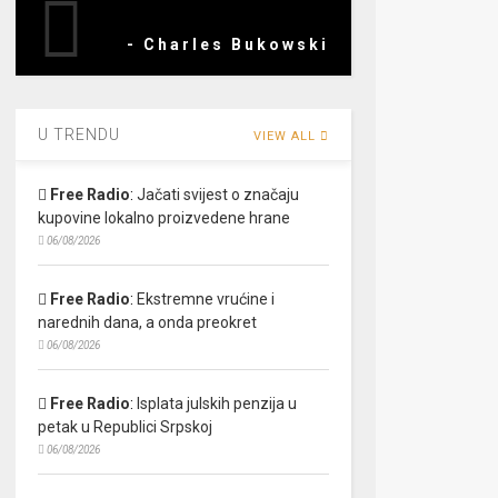
- Charles Bukowski
U TRENDU
VIEW ALL
Free Radio
:
Jačati svijest o značaju
kupovine lokalno proizvedene hrane
06/08/2026
Free Radio
:
Ekstremne vrućine i
narednih dana, a onda preokret
06/08/2026
Free Radio
:
Isplata julskih penzija u
petak u Republici Srpskoj
06/08/2026