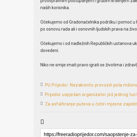
protivpravnim postupanjem i grubim kršenjem zakona
naših korisnika.
Očekujemo od Gradonačelnika podršku i pomoć u hi
po osnovu rada ali i osnovnih ljudskih prava na život
Očekujemo i od nadležnih Republičkih ustanova ukl
dovedeni.
Niko ne smije imati pravo igrati se životima i zdrav
PU Prijedor: Nezakonito prevozili pola milio
Prijedor uspješan organizator još jednog tur
Za asfaltiranje puteva u četiri mjesne zajed