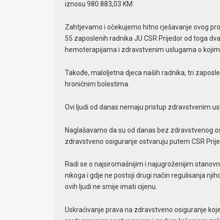
iznosu 980.883,03 KM.
Zahtjevamo i očekujemo hitno rješavanje ovog prob
55 zaposlenih radnika JU CSR Prijedor od toga dva
hemoterapijama i zdravstvenim uslugama o kojima 
Takođe, maloljetna djeca naših radnika, tri zaposlen
hroničnim bolestima.
Ovi ljudi od danas nemaju pristup zdravstvenim u
Naglašavamo da su od danas bez zdravstvenog osigu
zdravstveno osiguranje ostvaruju putem CSR Prije
Radi se o najsiromašnijim i najugroženijim stanovni
nikoga i gdje ne postoji drugi način regulisanja nj
ovih ljudi ne smije imati cijenu.
Uskraćivanje prava na zdravstveno osiguranje koj