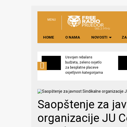
MENU
HOME
O NAMA
NOVOSTI
ZA
no preduzeće
Usvojen rebalans
 upravljati
budžeta, zeleno svjetlo
kom “Saničani”
za besplatne placeve
osjetljivim kategorijama
Saopštenje za jav
organizacije JU Ce