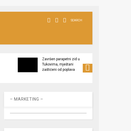
SEARCH
Završen parapetni zid u
Minis
Tukovima, mještani
poljop
zaštićeni od poplava
apel 
racio
– MARKETING –