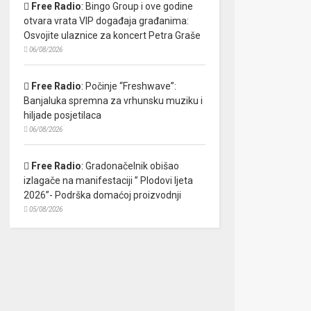
Free Radio
:
Bingo Group i ove godine
otvara vrata VIP događaja građanima:
Osvojite ulaznice za koncert Petra Graše
06/08/2026
Free Radio
:
Počinje “Freshwave”:
Banjaluka spremna za vrhunsku muziku i
hiljade posjetilaca
06/08/2026
Free Radio
:
Gradonačelnik obišao
izlagače na manifestaciji ” Plodovi ljeta
2026”- Podrška domaćoj proizvodnji
05/08/2026