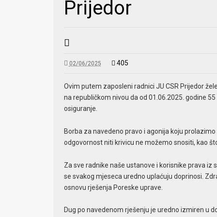
Prijedor
405
02/06/2025
Ovim putem zaposleni radnici JU CSR Prijedor žele o
na republičkom nivou da od 01.06.2025. godine 55
osiguranje.
Borba za navedeno pravo i agonija koju prolazimo k
odgovornost niti krivicu ne možemo snositi, kao št
Za sve radnike naše ustanove i korisnike prava iz s
se svakog mjeseca uredno uplaćuju doprinosi. Zd
osnovu rješenja Poreske uprave.
Dug po navedenom rješenju je uredno izmiren u d