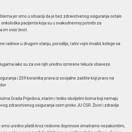
lema jer smo u situaciji da je bez zdravstvenog osiguranja ostalo
 onkološka pacijenta koja su u svakodnevnoj potrebi za
im ovisi život.
e radnice u drugom stanju, porodilje, ratni vojni invalid, kolege sa
slugama iako su za sve njih uredno izmirene tekuće obaveze.
ranja i 259 korisnika prava iz socijalne zaštite koji pravo na
dor.
cima Grada Prijedora, starim i teško oboljelim licima koji nemaju
ihovog zdravstvenog osiguranja osim preko JU CSR. Život i zdravlje
e smo uredno platili kroz redovne doprinose smatramo nezakonitim,