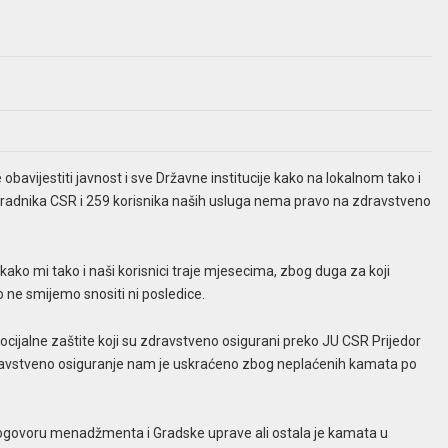
bavijestiti javnost i sve Državne institucije kako na lokalnom tako i
 radnika CSR i 259 korisnika naših usluga nema pravo na zdravstveno
ako mi tako i naši korisnici traje mjesecima, zbog duga za koji
o ne smijemo snositi ni posledice.
ocijalne zaštite koji su zdravstveno osigurani preko JU CSR Prijedor
ravstveno osiguranje nam je uskraćeno zbog neplaćenih kamata po
ogovoru menadžmenta i Gradske uprave ali ostala je kamata u