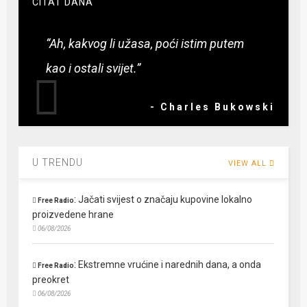
CITAT DANA
“Ah, kakvog li užasa, poći istim putem
kao i ostali svijet.”
- Charles Bukowski
U TRENDU
VIEW ALL
:
Jačati svijest o značaju kupovine lokalno
Free Radio
proizvedene hrane
06/08/2026
:
Ekstremne vrućine i narednih dana, a onda
Free Radio
preokret
06/08/2026