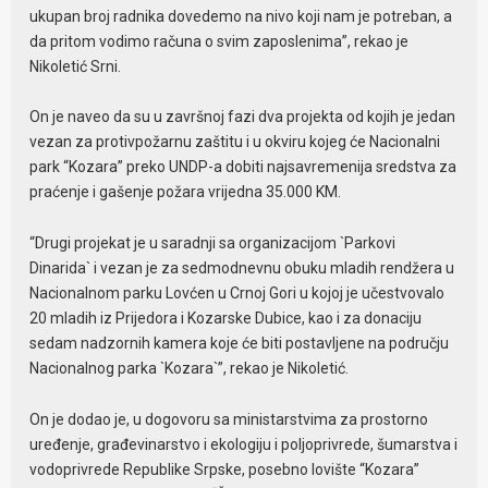
ukupan broj radnika dovedemo na nivo koji nam je potreban, a
da pritom vodimo računa o svim zaposlenima”, rekao je
Nikoletić Srni.
On je naveo da su u završnoj fazi dva projekta od kojih je jedan
vezan za protivpožarnu zaštitu i u okviru kojeg će Nacionalni
park “Kozara” preko UNDP-a dobiti najsavremenija sredstva za
praćenje i gašenje požara vrijedna 35.000 KM.
“Drugi projekat je u saradnji sa organizacijom `Parkovi
Dinarida` i vezan je za sedmodnevnu obuku mladih rendžera u
Nacionalnom parku Lovćen u Crnoj Gori u kojoj je učestvovalo
20 mladih iz Prijedora i Kozarske Dubice, kao i za donaciju
sedam nadzornih kamera koje će biti postavljene na području
Nacionalnog parka `Kozara`”, rekao je Nikoletić.
On je dodao je, u dogovoru sa ministarstvima za prostorno
uređenje, građevinarstvo i ekologiju i poljoprivrede, šumarstva i
vodoprivrede Republike Srpske, posebno lovište “Kozara”