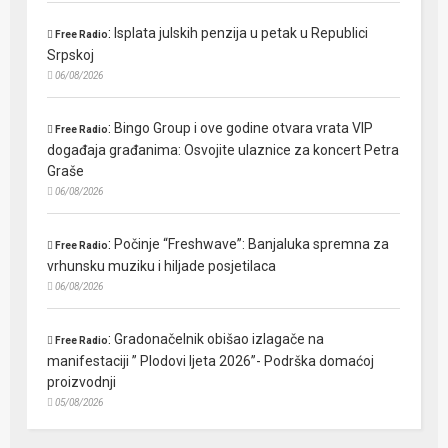
:
Isplata julskih penzija u petak u Republici
Free Radio
Srpskoj
06/08/2026
:
Bingo Group i ove godine otvara vrata VIP
Free Radio
događaja građanima: Osvojite ulaznice za koncert Petra
Graše
06/08/2026
:
Počinje “Freshwave”: Banjaluka spremna za
Free Radio
vrhunsku muziku i hiljade posjetilaca
06/08/2026
:
Gradonačelnik obišao izlagače na
Free Radio
manifestaciji ” Plodovi ljeta 2026”- Podrška domaćoj
proizvodnji
05/08/2026