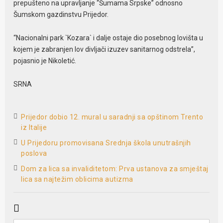
prepušteno na upravljanje “Šumama Srpske” odnosno
Šumskom gazdinstvu Prijedor.
“Nacionalni park `Kozara` i dalje ostaje dio posebnog lovišta u
kojem je zabranjen lov divljači izuzev sanitarnog odstrela”,
pojasnio je Nikoletić.
SRNA
Prijedor dobio 12. mural u saradnji sa opštinom Trento
iz Italije
U Prijedoru promovisana Srednja škola unutrašnjih
poslova
Dom za lica sa invaliditetom: Prva ustanova za smještaj
lica sa najtežim oblicima autizma