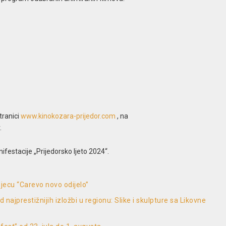
tranici
www.kinokozara-prijedor.com
, na
.
festacije „Prijedorsko ljeto 2024“.
jecu “Carevo novo odijelo”
najprestižnijih izložbi u regionu: Slike i skulpture sa Likovne