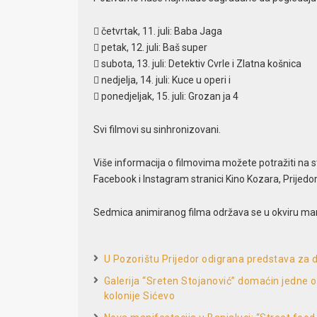
 četvrtak, 11. juli: Baba Jaga
 petak, 12. juli: Baš super
 subota, 13. juli: Detektiv Cvrle i Zlatna košnica
 nedjelja, 14. juli: Kuce u operi i
 ponedjeljak, 15. juli: Grozan ja 4
Svi filmovi su sinhronizovani.
Više informacija o filmovima možete potražiti na s
Facebook i Instagram stranici Kino Kozara, Prijedor
Sedmica animiranog filma održava se u okviru mani
U Pozorištu Prijedor odigrana predstava za d
Galerija “Sreten Stojanović” domaćin jedne od 
kolonije Sićevo