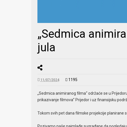
„Sedmica animiran
jula
1195
11/07/2024
„Sedmica animiranog filma“ održaće se u Prijedoru 
prikazivanje filmova” Prijedor i uz finansijsku pod
Tokom svih pet dana filmske projekcije planirane s
Pozivamo naše najmlađe sugrađane da pogledaju 