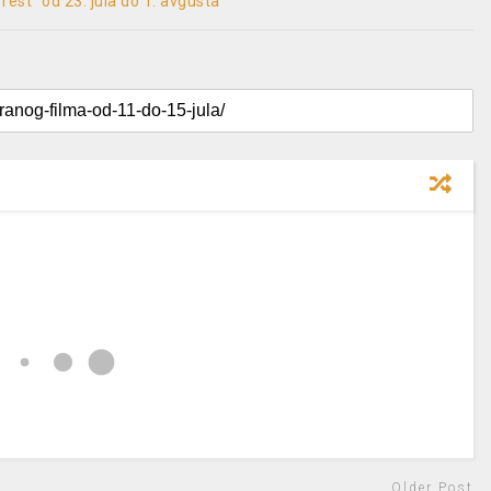
fest” od 23. jula do 1. avgusta
Older Post