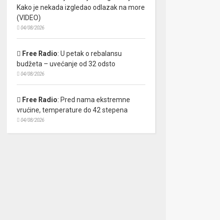
Kako je nekada izgledao odlazak na more
(VIDEO)
04/08/2026
Free Radio
:
U petak o rebalansu
budžeta – uvećanje od 32 odsto
04/08/2026
Free Radio
:
Pred nama ekstremne
vrućine, temperature do 42 stepena
04/08/2026