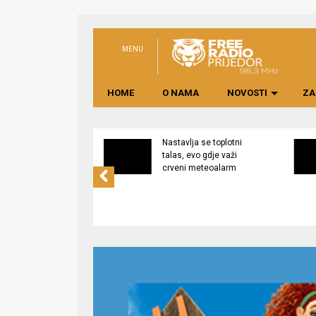
MENU
HOME
O NAMA
NOVOSTI
ZA
na rekonstrukcija
Nastavlja se toplotni
a Dječijem vrtiću
talas, evo gdje važi
”, izgradnja
crveni meteoalarm
a na Pećanima u
j fazi