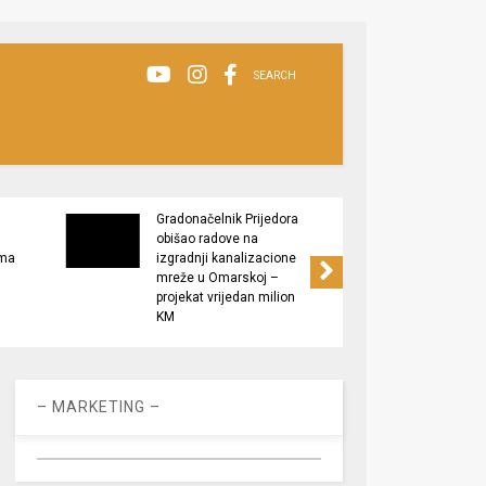
SEARCH
Gradonačelnik Prijedora
Grado
obišao radove na
izlaga
ima
izgradnji kanalizacione
” Plod
mreže u Omarskoj –
Podrš
projekat vrijedan milion
proizv
KM
– MARKETING –