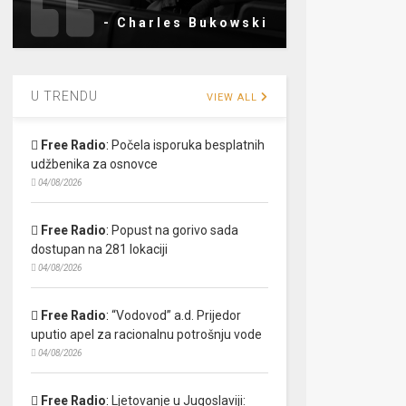
- Charles Bukowski
U TRENDU
VIEW ALL
Free Radio
:
Počela isporuka besplatnih
udžbenika za osnovce
04/08/2026
Free Radio
:
Popust na gorivo sada
dostupan na 281 lokaciji
04/08/2026
Free Radio
:
“Vodovod” a.d. Prijedor
uputio apel za racionalnu potrošnju vode
04/08/2026
Free Radio
:
Ljetovanje u Jugoslaviji: