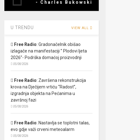
- Charles Bukowski
U TRENDU
VIEW ALL
Free Radio
:
Gradonačelnik obišao
izlagače na manifestaciji ” Plodovi ljeta
2026”- Podrška domaćoj proizvodnji
05/08/2026
Free Radio
:
Završena rekonstrukcija
krova na Dječijem vrtiću “Radost”,
izgradnja objekta na Pećanima u
završnoj fazi
05/08/2026
Free Radio
:
Nastavlja se toplotni talas,
evo gdje važi crveni meteoalarm
05/08/2026