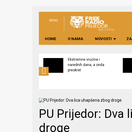
MENU
HOME
O NAMA
NOVOSTI
ZA
svijest o značaju
Ekstremne vrućine i
ne lokalno
narednih dana, a onda
edene hrane
preokret
PU Prijedor: Dva 
droge