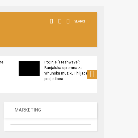
SEARCH
ne
Počinje “Freshwave”:
Završe
Banjaluka spremna za
Tukov
vrhunsku muziku i hiljade
zaštić
posjetilaca
– MARKETING –