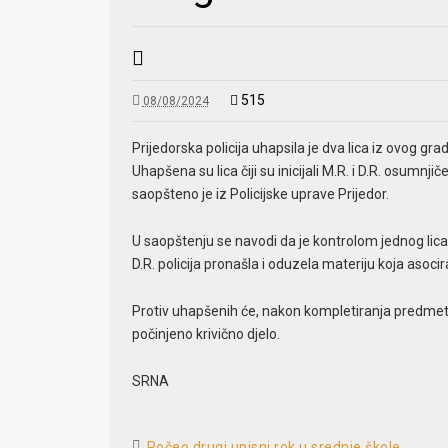
515
08/08/2024
Prijedorska policija uhapsila je dva lica iz ovog gr
Uhapšena su lica čiji su inicijali M.R. i D.R. osumn
saopšteno je iz Policijske uprave Prijedor.
U saopštenju se navodi da je kontrolom jednog lica i
D.R. policija pronašla i oduzela materiju koja as
Protiv uhapšenih će, nakon kompletiranja predmeta
počinjeno krivično djelo.
SRNA
Počeo drugi upisni rok u srednje škole