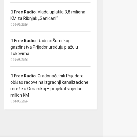
Free Radio
:
Vlada uplatila 3,8 miliona
KM za Ribnjak „Saničani“
04/08/2026
Free Radio
:
Radnici Šumskog
gazdinstva Prijedor uređuju plažu u
Tukovima
04/08/2026
Free Radio
:
Gradonačelnik Prijedora
obišao radove na izgradnji kanalizacione
mreže u Omarskoj – projekat vrijedan
milion KM
04/08/2026