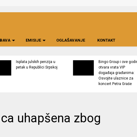
BAVA
EMISIJE
OGLAŠAVANJE
KONTAKT
Isplata julskih penzija u
Bingo Group i ove godi
petak u Republici Srpskoj
otvara vrata VIP
događaja građanima:
Osvojite ulaznice za
koncert Petra Graše
lica uhapšena zbog