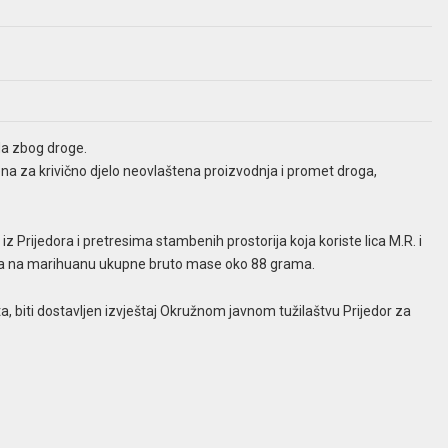
ada zbog droge.
jičena za krivično djelo neovlaštena proizvodnja i promet droga,
z Prijedora i pretresima stambenih prostorija koja koriste lica M.R. i
ocira na marihuanu ukupne bruto mase oko 88 grama.
, biti dostavljen izvještaj Okružnom javnom tužilaštvu Prijedor za