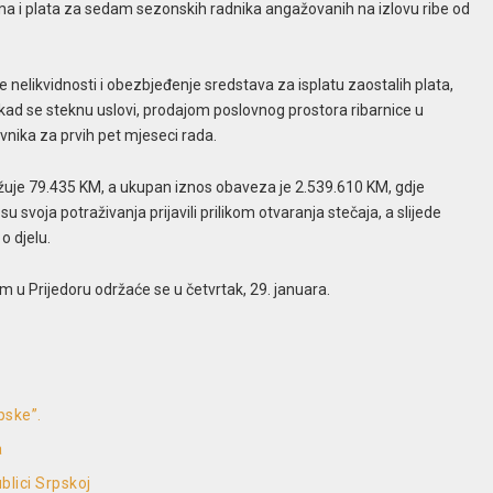
ma i plata za sedam sezonskih radnika angažovanih na izlovu ribe od
e nelikvidnosti i obezbjeđenje sredstava za isplatu zaostalih plata,
, kad se steknu uslovi, prodajom poslovnog prostora ribarnice u
vnika za prvih pet mjeseci rada.
uje 79.435 KM, a ukupan iznos obaveza je 2.539.610 KM, gdje
 svoja potraživanja prijavili prilikom otvaranja stečaja, a slijede
o djelu.
 u Prijedoru održaće se u četvrtak, 29. januara.
pske”.
a
blici Srpskoj