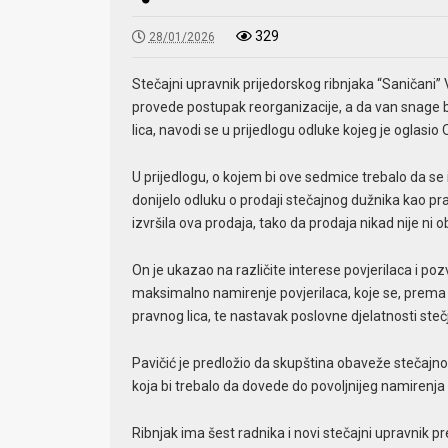
329
28/01/2026
Stečajni upravnik prijedorskog ribnjaka “Saničani”
provede postupak reorganizacije, a da van snage b
lica, navodi se u prijedlogu odluke kojeg je oglasio 
U prijedlogu, o kojem bi ove sedmice trebalo da se iz
donijelo odluku o prodaji stečajnog dužnika kao pra
izvršila ova prodaja, tako da prodaja nikad nije ni o
On je ukazao na različite interese povjerilaca i poz
maksimalno namirenje povjerilaca, koje se, prema
pravnog lica, te nastavak poslovne djelatnosti ste
Pavičić je predložio da skupština obaveže stečajn
koja bi trebalo da dovede do povoljnijeg namirenja 
Ribnjak ima šest radnika i novi stečajni upravnik 