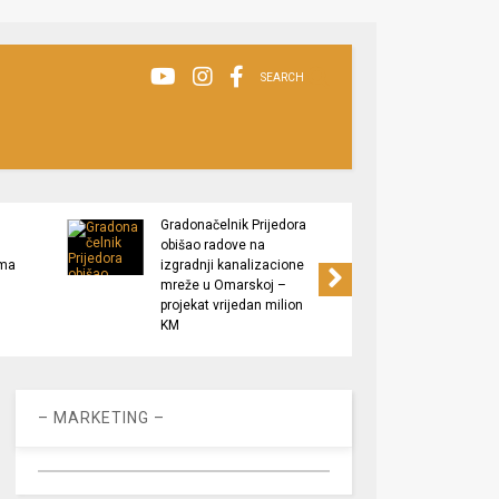
SEARCH
Gradonačelnik Prijedora
Grado
obišao radove na
izlaga
ima
izgradnji kanalizacione
” Plod
mreže u Omarskoj –
Podrš
projekat vrijedan milion
proizv
KM
– MARKETING –