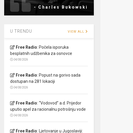
- Charles Bukowski
U TRENDU
VIEW ALL
Free Radio
:
Počela isporuka
besplatnih udžbenika za osnovce
04/08/2026
Free Radio
:
Popust na gorivo sada
dostupan na 281 lokaciji
04/08/2026
Free Radio
:
“Vodovod” a.d. Prijedor
uputio apel za racionalnu potrošnju vode
04/08/2026
Free Radio
:
Ljetovanje u Jugoslaviji: