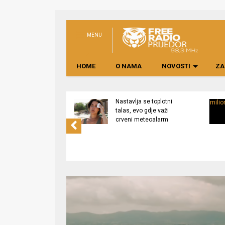
MENU
HOME
O NAMA
NOVOSTI
ZA
na rekonstrukcija
Nastavlja se toplotni
a Dječijem vrtiću
talas, evo gdje važi
”, izgradnja
crveni meteoalarm
a na Pećanima u
j fazi