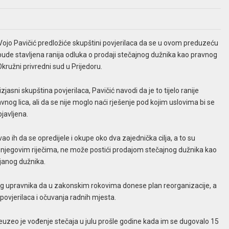
 Vojo Pavičić predložiće skupštini povjerilaca da se u ovom preduzeću
ude stavljena ranija odluka o prodaji stečajnog dužnika kao pravnog
Okružni privredni sud u Prijedoru.
jasni skupština povjerilaca, Pavičić navodi da je to tijelo ranije
vnog lica, ali da se nije moglo naći rješenje pod kojim uslovima bi se
bjavljena.
vao ih da se opredijele i okupe oko dva zajednička cilja, a to su
 njegovim riječima, ne može postići prodajom stečajnog dužnika kao
čjanog dužnika.
og upravnika da u zakonskim rokovima donese plan reorganizacije, a
povjerilaca i očuvanja radnih mjesta.
preuzeo je vođenje stečaja u julu prošle godine kada im se dugovalo 15