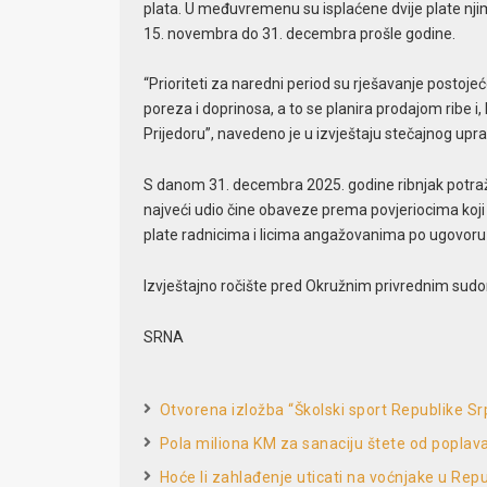
plata. U međuvremenu su isplaćene dvije plate nji
15. novembra do 31. decembra prošle godine.
“Prioriteti za naredni period su rješavanje postojeć
poreza i doprinosa, a to se planira prodajom ribe i
Prijedoru”, navedeno je u izvještaju stečajnog upra
S danom 31. decembra 2025. godine ribnjak potraž
najveći udio čine obaveze prema povjeriocima koji su
plate radnicima i licima angažovanima po ugovoru 
Izvještajno ročište pred Okružnim privrednim sudom
SRNA
Otvorena izložba “Školski sport Republike Sr
Pola miliona KM za sanaciju štete od poplav
Hoće li zahlađenje uticati na voćnjake u Repu