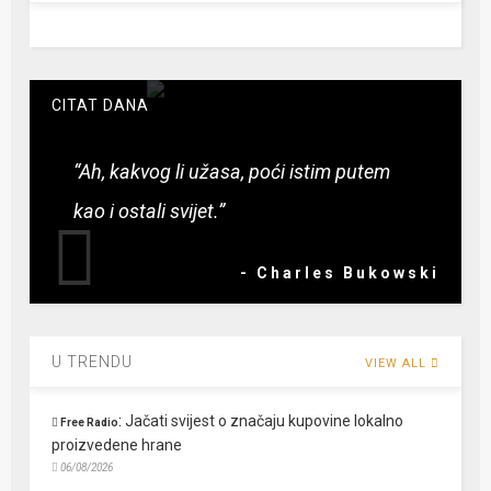
CITAT DANA
“Ah, kakvog li užasa, poći istim putem
kao i ostali svijet.”
- Charles Bukowski
U TRENDU
VIEW ALL
:
Jačati svijest o značaju kupovine lokalno
Free Radio
proizvedene hrane
06/08/2026