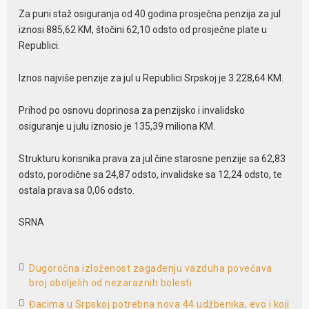
Za puni staž osiguranja od 40 godina prosječna penzija za jul
iznosi 885,62 KM, štočini 62,10 odsto od prosječne plate u
Republici.
Iznos najviše penzije za jul u Republici Srpskoj je 3.228,64 KM.
Prihod po osnovu doprinosa za penzijsko i invalidsko
osiguranje u julu iznosio je 135,39 miliona KM.
Strukturu korisnika prava za jul čine starosne penzije sa 62,83
odsto, porodične sa 24,87 odsto, invalidske sa 12,24 odsto, te
ostala prava sa 0,06 odsto.
SRNA
Dugoročna izloženost zagađenju vazduha povećava
broj oboljelih od nezaraznih bolesti
Đacima u Srpskoj potrebna nova 44 udžbenika, evo i koji