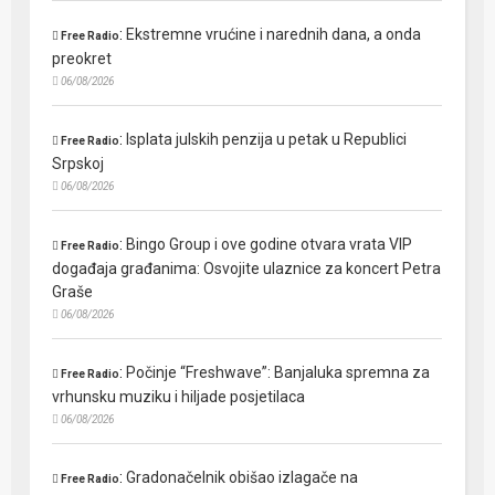
:
Ekstremne vrućine i narednih dana, a onda
Free Radio
preokret
06/08/2026
:
Isplata julskih penzija u petak u Republici
Free Radio
Srpskoj
06/08/2026
:
Bingo Group i ove godine otvara vrata VIP
Free Radio
događaja građanima: Osvojite ulaznice za koncert Petra
Graše
06/08/2026
:
Počinje “Freshwave”: Banjaluka spremna za
Free Radio
vrhunsku muziku i hiljade posjetilaca
06/08/2026
:
Gradonačelnik obišao izlagače na
Free Radio