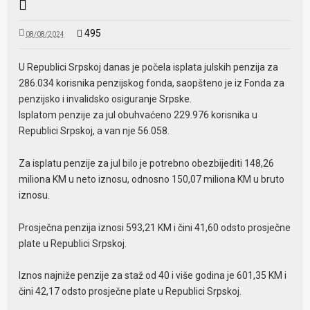
495
08/08/2024
U Republici Srpskoj danas je počela isplata julskih penzija za
286.034 korisnika penzijskog fonda, saopšteno je iz Fonda za
penzijsko i invalidsko osiguranje Srpske.
Isplatom penzije za jul obuhvaćeno 229.976 korisnika u
Republici Srpskoj, a van nje 56.058.
Za isplatu penzije za jul bilo je potrebno obezbijediti 148,26
miliona KM u neto iznosu, odnosno 150,07 miliona KM u bruto
iznosu.
Prosječna penzija iznosi 593,21 KM i čini 41,60 odsto prosječne
plate u Republici Srpskoj.
Iznos najniže penzije za staž od 40 i više godina je 601,35 KM i
čini 42,17 odsto prosječne plate u Republici Srpskoj.