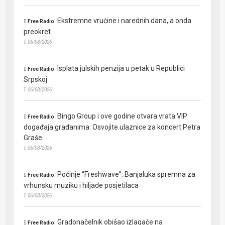
:
Ekstremne vrućine i narednih dana, a onda
Free Radio
preokret
06/08/2026
:
Isplata julskih penzija u petak u Republici
Free Radio
Srpskoj
06/08/2026
:
Bingo Group i ove godine otvara vrata VIP
Free Radio
događaja građanima: Osvojite ulaznice za koncert Petra
Graše
06/08/2026
:
Počinje “Freshwave”: Banjaluka spremna za
Free Radio
vrhunsku muziku i hiljade posjetilaca
06/08/2026
:
Gradonačelnik obišao izlagače na
Free Radio