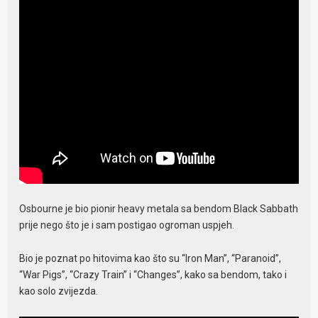
Osbourne je bio pionir heavy metala sa bendom Black Sabbath
prije nego što je i sam postigao ogroman uspjeh.
Bio je poznat po hitovima kao što su “Iron Man”, “Paranoid”,
“War Pigs”, “Crazy Train” i “Changes”, kako sa bendom, tako i
kao solo zvijezda.