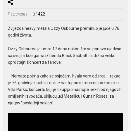
1422
23/07/2025
Zvijezda heavy metala Ozzy Osbourne preminuo je juče u 76.
godini života.
Ozzy Osbourne je umro 17 dana nakon što se ponovo ujedinio
sa svojim kolegama iz benda Black Sabbath i održao veliki
oproštajni koncert za fanove.
– Nemate pojma kako se osjećam, hvala vam od srca – rekao
je 76-godišnjak publici dok je nastupao s trona na pozornici u
Villa Parku, koncertu koji je okupljao nastupe nekih od njegovih
omiljenih izvođača, uključujući Metallicu i Guns'n'Roses, za
njegov “poslednji naklon“.