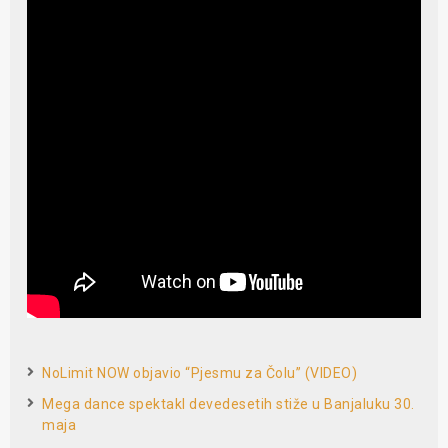
NoLimit NOW objavio “Pjesmu za Čolu” (VIDEO)
Mega dance spektakl devedesetih stiže u Banjaluku 30.
maja