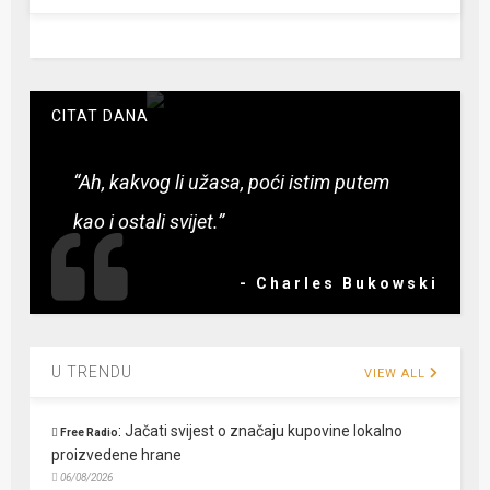
CITAT DANA
“Ah, kakvog li užasa, poći istim putem
kao i ostali svijet.”
- Charles Bukowski
U TRENDU
VIEW ALL
:
Jačati svijest o značaju kupovine lokalno
Free Radio
proizvedene hrane
06/08/2026