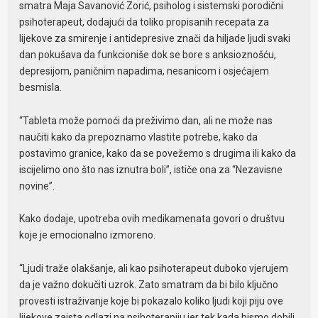
smatra Maja Savanović Zorić, psiholog i sistemski porodični
psihoterapeut, dodajući da toliko propisanih recepata za
lijekove za smirenje i antidepresive znači da hiljade ljudi svaki
dan pokušava da funkcioniše dok se bore s anksioznošću,
depresijom, paničnim napadima, nesanicom i osjećajem
besmisla.
“Tableta može pomoći da preživimo dan, ali ne može nas
naučiti kako da prepoznamo vlastite potrebe, kako da
postavimo granice, kako da se povežemo s drugima ili kako da
iscijelimo ono što nas iznutra boli”, ističe ona za “Nezavisne
novine”.
Kako dodaje, upotreba ovih medikamenata govori o društvu
koje je emocionalno izmoreno.
“Ljudi traže olakšanje, ali kao psihoterapeut duboko vjerujem
da je važno dokučiti uzrok. Zato smatram da bi bilo ključno
provesti istraživanje koje bi pokazalo koliko ljudi koji piju ove
lijekove zaista odlazi na psihoterapiju jer tek kada bismo dobili