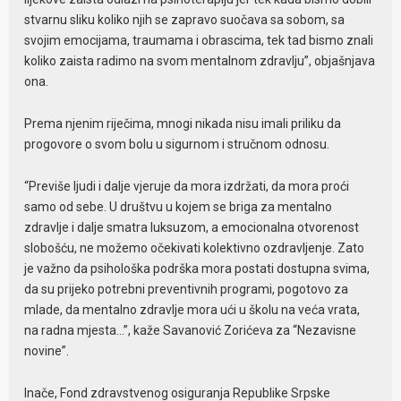
stvarnu sliku koliko njih se zapravo suočava sa sobom, sa
svojim emocijama, traumama i obrascima, tek tad bismo znali
koliko zaista radimo na svom mentalnom zdravlju”, objašnjava
ona.
Prema njenim riječima, mnogi nikada nisu imali priliku da
progovore o svom bolu u sigurnom i stručnom odnosu.
“Previše ljudi i dalje vjeruje da mora izdržati, da mora proći
samo od sebe. U društvu u kojem se briga za mentalno
zdravlje i dalje smatra luksuzom, a emocionalna otvorenost
slobošću, ne možemo očekivati kolektivno ozdravljenje. Zato
je važno da psihološka podrška mora postati dostupna svima,
da su prijeko potrebni preventivnih programi, pogotovo za
mlade, da mentalno zdravlje mora ući u školu na veća vrata,
na radna mjesta…”, kaže Savanović Zorićeva za “Nezavisne
novine”.
Inače, Fond zdravstvenog osiguranja Republike Srpske