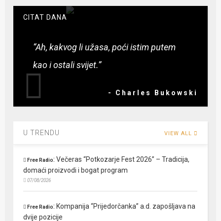
CITAT DANA
“Ah, kakvog li užasa, poći istim putem
kao i ostali svijet.”
- Charles Bukowski
U TRENDU
VIEW ALL
:
Večeras “Potkozarje Fest 2026” – Tradicija,
Free Radio
domaći proizvodi i bogat program
07/08/2026
:
Kompanija “Prijedorčanka” a.d. zapošljava na
Free Radio
dvije pozicije