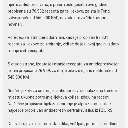
riječ o antidepresivima, u prvom polugodištu ove godine
propisana su 76.532 recepta za te lijekove, za šta je Fond
izdvojio više od 560.000 KM”, navode oni za “Nezavisne
novine”.
Poredeći sa istim periodom lani, kada je propisan 87.301
recept za lijekove za smirenje, vidi se da je u ovoj godini izdato
manje ovih recepata.
S druge strane, izdato je i manje recepata za antidepresive jer
je lani propisano 76.969, za šta je bilo izdvojeno nešto više od
540.000 KM.
“Inače lijekovi za smirenje i antidepresivi se nalaze na trećem
mjestu ukupne potrošnje lijekova koji se izdaju na recept.
Najčešće propisivan lijek za smirenje je alprazolam, dok je
najčešće propisivan antidepresiv sertralin”, ističu iz FZO RS.
Da ovi brojevi nisu samo statistika, već ljudi, porodice i sudbine,