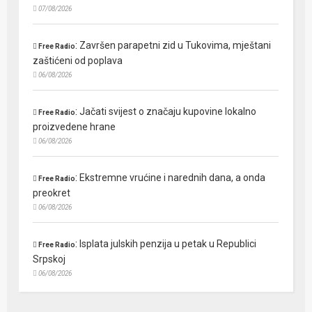
07/08/2026
:
Završen parapetni zid u Tukovima, mještani
Free Radio
zaštićeni od poplava
06/08/2026
:
Jačati svijest o značaju kupovine lokalno
Free Radio
proizvedene hrane
06/08/2026
:
Ekstremne vrućine i narednih dana, a onda
Free Radio
preokret
06/08/2026
:
Isplata julskih penzija u petak u Republici
Free Radio
Srpskoj
06/08/2026