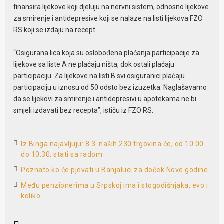
finansira lijekove koji djeluju na nervni sistem, odnosno lijekove
za smirenje i antidepresive koji se nalaze na listi lijekova FZO
RS koji se izdaju na recept.
“Osigurana lica koja su oslobođena plaćanja participacije za
lijekove sa liste A ne plaćaju ništa, dok ostali plaćaju
participaciju. Za lijekove na listi B svi osiguranici plaćaju
participaciju u iznosu od 50 odsto bez izuzetka. Naglašavamo
da se lijekovi za smirenje i antidepresivi u apotekama ne bi
smjeli izdavati bez recepta”, ističu iz FZO RS.
Iz Binga najavljuju: 8.3. naših 230 trgovina će, od 10:00
do 10:30, stati sa radom
Poznato ko će pjevati u Banjaluci za doček Nove godine
Među penzionerima u Srpskoj ima i stogodišnjaka, evo i
koliko