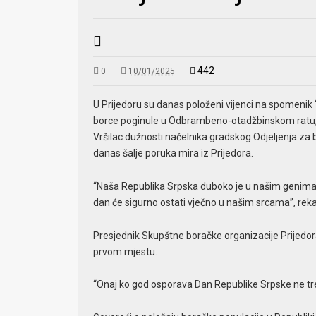
442
0
10/01/2025
U Prijedoru su danas položeni vijenci na spomenik “
borce poginule u Odbrambeno-otadžbinskom ratu, 
Vršilac dužnosti načelnika gradskog Odjeljenja za 
danas šalje poruka mira iz Prijedora.
“Naša Republika Srpska duboko je u našim genima, n
dan će sigurno ostati vječno u našim srcama”, reka
Presjednik Skupštne boračke organizacije Prijedora
prvom mjestu.
“Onaj ko god osporava Dan Republike Srpske ne treba 