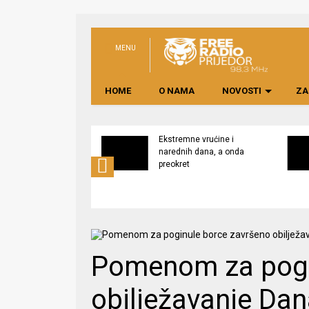
MENU
HOME
O NAMA
NOVOSTI
ZA
svijest o značaju
Ekstremne vrućine i
ne lokalno
narednih dana, a onda
edene hrane
preokret
Pomenom za pogi
obilježavanje Da