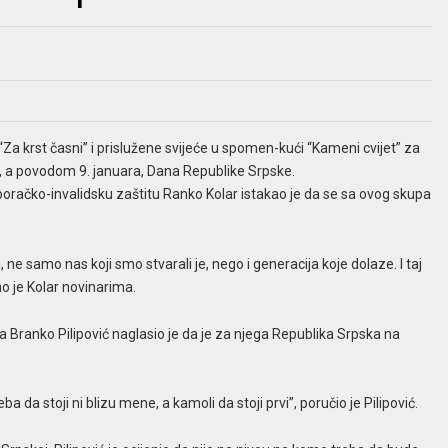
Za krst časni” i prislužene svijeće u spomen-kući “Kameni cvijet” za
a povodom 9. januara, Dana Republike Srpske.
boračko-invalidsku zaštitu Ranko Kolar istakao je da se sa ovog skupa
e samo nas koji smo stvarali je, nego i generacija koje dolaze. I taj
o je Kolar novinarima.
 Branko Pilipović naglasio je da je za njega Republika Srpska na
da stoji ni blizu mene, a kamoli da stoji prvi”, poručio je Pilipović.