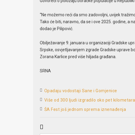
Govoreći o položaju boračke populacije u Republiki 
“Ne možemo reći da smo zadovoljni, uvijek tražimo
Tako će biti, naravno, da se i ove 2025. godine, a n
dodao je Pilipović.
Obilježavanje 9. januara u organizaciji Gradske u
Srpske, osvjetljavanjem zgrade Gradske uprave b
Zorana Karlice pred više hiljada građana.
SRNA
Opadaju vodostaji Sane i Gomjenice
Više od 300 ljudi izgradilo oko pet kilometar
ŠA Fest još jednom sprema iznenađenja