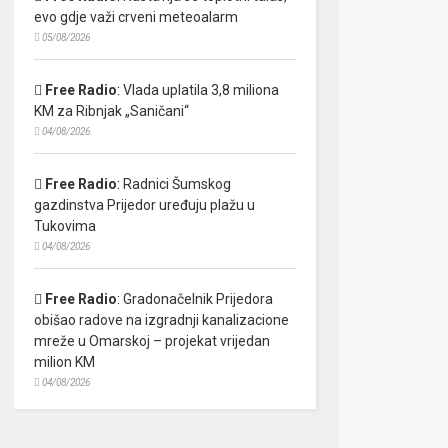
evo gdje važi crveni meteoalarm
05/08/2026
Free Radio
:
Vlada uplatila 3,8 miliona
KM za Ribnjak „Saničani“
04/08/2026
Free Radio
:
Radnici Šumskog
gazdinstva Prijedor uređuju plažu u
Tukovima
04/08/2026
Free Radio
:
Gradonačelnik Prijedora
obišao radove na izgradnji kanalizacione
mreže u Omarskoj – projekat vrijedan
milion KM
04/08/2026