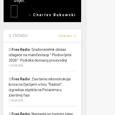
svijet.”
- Charles Bukowski
U TRENDU
VIEW ALL
Free Radio
:
Gradonačelnik obišao
izlagače na manifestaciji ” Plodovi ljeta
2026”- Podrška domaćoj proizvodnji
05/08/2026
Free Radio
:
Završena rekonstrukcija
krova na Dječijem vrtiću “Radost”,
izgradnja objekta na Pećanima u
završnoj fazi
05/08/2026
Free Radio
:
Nastavlja se toplotni talas,