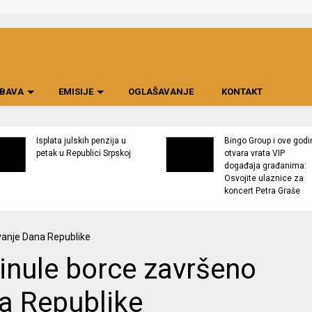
BAVA
EMISIJE
OGLAŠAVANJE
KONTAKT
Isplata julskih penzija u
Bingo Group i ove godi
petak u Republici Srpskoj
otvara vrata VIP
događaja građanima:
Osvojite ulaznice za
koncert Petra Graše
nule borce završeno
na Republike