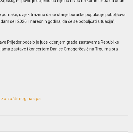
Srpskoj, Pilipović je ocijenio da nije na nivou na kome treba da bude.
 pomake, uvijek tražimo da se stanje boračke populacije poboljšava.
adam se i 2026. i narednih godina, da će se poboljšati situacija”,
prave Prijedor počelo je juče kićenjem grada zastavama Republike
ojama zastave i koncertom Danice Crnogorčević na Trgu majora
a za zaštitnog nasipa