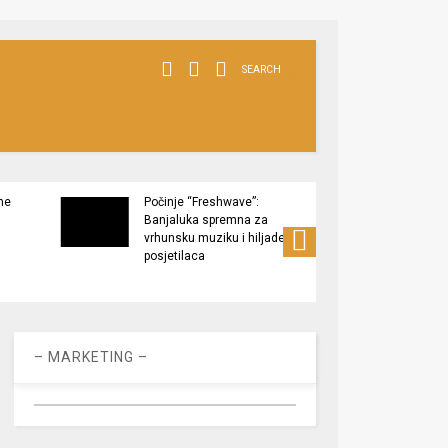
SEARCH
ne
Počinje “Freshwave”:
Završe
Banjaluka spremna za
Tukov
vrhunsku muziku i hiljade
zaštić
posjetilaca
– MARKETING –