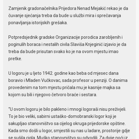
Zamjenik gradonačelnika Prijedora Nenad Mejakić rekao je da
čuvanje sjećanja treba da bude u službi mira i sprečavanja
ponavljanja istorijskih grešaka.
Potpredsjednik gradske Organizacije porodica zarobljenih i
poginulih boraca i nestalih civila Slaviša Knjeginić izjavio je da
treba da bude prisutan svako ko je na ovom mjestu imao
pretke.
U logoru je u ljeto 1942. godine kao beba od mjesec dana
boravio i Mladen Vučkovac, sada profesor u penziji. O danima
provedenim na tom mjestu pričala mu je kasnije majka sa
kojom su bili i njegovo četvoro braće i sestara.
“U ovom logoru je bilo pakleno i mnogi logoraši nisu preživjeli.
To je bio veliki, sabirni ustaško-domobranski logor koji je
sakupljao stanovništvo sa cijelog okruga prijedorske opštine.
Kada smo došli u logor, smjestili su nas u ladare, prostorije gdje
se sušila cigla. Muško stanovništvo su odvodili. Za dvije noći iz