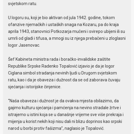
svjetskom ratu.
U logoru su, koji je bio aktivan od jula 1942. godine, tokom
ofanzive njemačkih i ustaških snaga na Kozaru, pa do kraja
aprila 1943, stanovnici Potkozarja mučeni i svirepo ubijeni ili su
umrli od gladi i tifusa, a mnogi su iz njega prebačeni u zloglasni
logor Jasenovac.
Šef Kabineta ministra rada i boračko-invalidske zaštite
Republike Srpske Radenko Topalović izjavio je da je logor
Ciglana simbol stradanja nevinih ljudi u Drugom svjetskom
ratu, kao i da je obaveza i dužnost da se od zaborava čuvaju
sjećanja i istorijske činjenice.
“Naša obaveza i dužnost je da ovakva mjesta obilazimo, da
gajimo kulturu sjećanja i pamćenja na nevino stradale žrtve i
istrajemo u istini koja se u današnje vrijeme sve više prekraja i
mijenja u korist nekih koji nisu dali ni blizu doprinos kao srpski
narod u borbi protiv fašizma”, naglasio je Topalović.