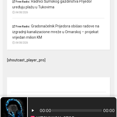
:
Radnici Šumskog gazdinstva Prijedor
Free Radio
uređuju plažu u Tukovima
04/08/2026
:
Gradonačelnik Prijedora obišao radove na
Free Radio
izgradnji kanalizacione mreže u Omarskoj – projekat
vrijedan milion KM
04/08/2026
[shoutcast_player_pro]
© 2024 Free Radio Prijedor. Sva prava zaštićena Designed by
FreeRadio