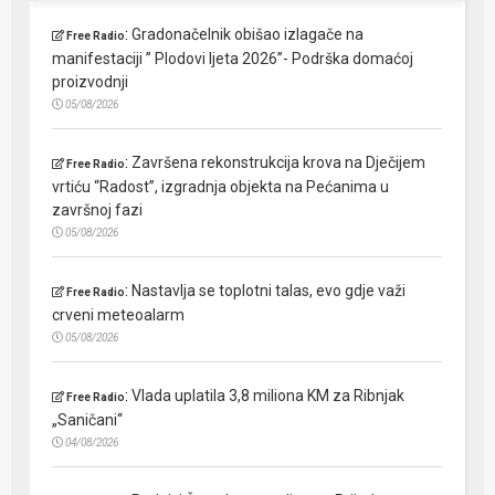
:
Gradonačelnik obišao izlagače na
Free Radio
manifestaciji ” Plodovi ljeta 2026”- Podrška domaćoj
proizvodnji
05/08/2026
:
Završena rekonstrukcija krova na Dječijem
Free Radio
vrtiću “Radost”, izgradnja objekta na Pećanima u
završnoj fazi
05/08/2026
:
Nastavlja se toplotni talas, evo gdje važi
Free Radio
crveni meteoalarm
05/08/2026
:
Vlada uplatila 3,8 miliona KM za Ribnjak
Free Radio
„Saničani“
04/08/2026