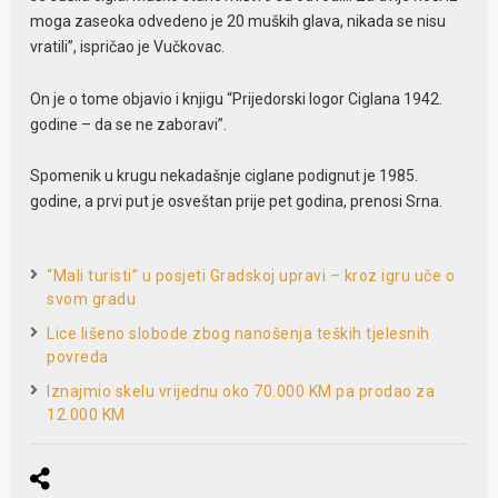
moga zaseoka odvedeno je 20 muških glava, nikada se nisu
vratili”, ispričao je Vučkovac.
On je o tome objavio i knjigu “Prijedorski logor Ciglana 1942.
godine – da se ne zaboravi”.
Spomenik u krugu nekadašnje ciglane podignut je 1985.
godine, a prvi put je osveštan prije pet godina, prenosi Srna.
“Mali turisti” u posjeti Gradskoj upravi – kroz igru uče o
svom gradu
Lice lišeno slobode zbog nanošenja teških tjelesnih
povreda
Iznajmio skelu vrijednu oko 70.000 KM pa prodao za
12.000 KM