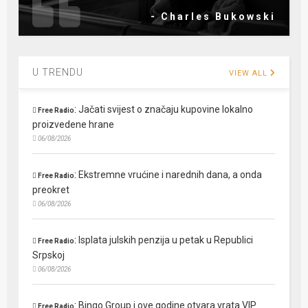
- Charles Bukowski
U TRENDU
VIEW ALL
:
Jačati svijest o značaju kupovine lokalno
Free Radio
proizvedene hrane
06/08/2026
:
Ekstremne vrućine i narednih dana, a onda
Free Radio
preokret
06/08/2026
:
Isplata julskih penzija u petak u Republici
Free Radio
Srpskoj
06/08/2026
:
Bingo Group i ove godine otvara vrata VIP
Free Radio