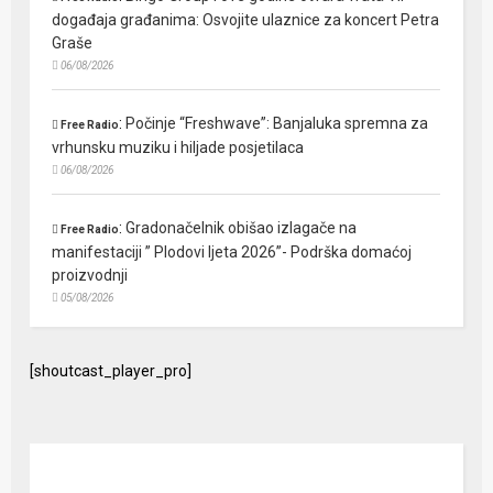
događaja građanima: Osvojite ulaznice za koncert Petra
Graše
06/08/2026
:
Počinje “Freshwave”: Banjaluka spremna za
Free Radio
vrhunsku muziku i hiljade posjetilaca
06/08/2026
:
Gradonačelnik obišao izlagače na
Free Radio
manifestaciji ” Plodovi ljeta 2026”- Podrška domaćoj
proizvodnji
05/08/2026
[shoutcast_player_pro]