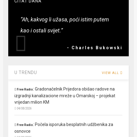
CITAT DANA
“Ah, kakvog li užasa, poći istim putem
kao i ostali svijet.”
- Charles Bukowski
U TRENDU
VIEW ALL
:
Gradonačelnik Prijedora obišao radove na
Free Radio
izgradnji kanalizacione mreže u Omarskoj – projekat
vrijedan milion KM
04/08/2026
:
Počela isporuka besplatnih udžbenika za
Free Radio
osnovce