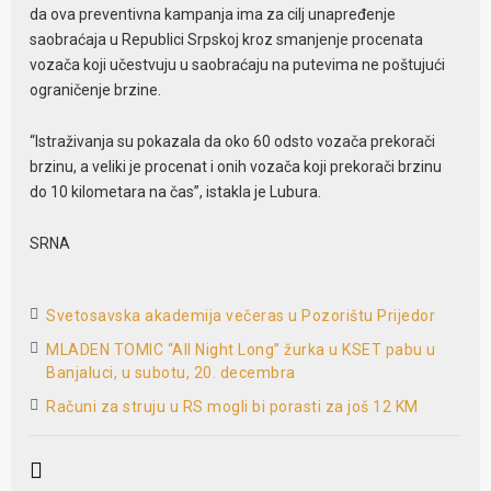
da ova preventivna kampanja ima za cilj unapređenje
saobraćaja u Republici Srpskoj kroz smanjenje procenata
vozača koji učestvuju u saobraćaju na putevima ne poštujući
ograničenje brzine.
“Istraživanja su pokazala da oko 60 odsto vozača prekorači
brzinu, a veliki je procenat i onih vozača koji prekorači brzinu
do 10 kilometara na čas”, istakla je Lubura.
SRNA
Svetosavska akademija večeras u Pozorištu Prijedor
MLADEN TOMIC “All Night Long” žurka u KSET pabu u
Banjaluci, u subotu, 20. decembra
Računi za struju u RS mogli bi porasti za još 12 KM