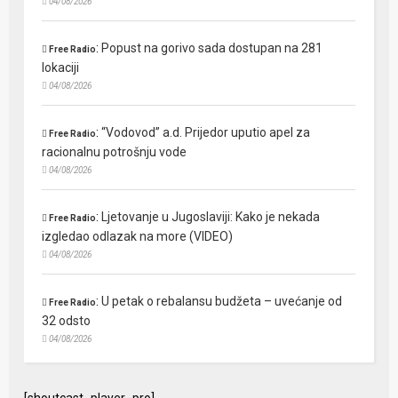
04/08/2026
:
Popust na gorivo sada dostupan na 281
Free Radio
lokaciji
04/08/2026
:
“Vodovod” a.d. Prijedor uputio apel za
Free Radio
racionalnu potrošnju vode
04/08/2026
:
Ljetovanje u Jugoslaviji: Kako je nekada
Free Radio
izgledao odlazak na more (VIDEO)
04/08/2026
:
U petak o rebalansu budžeta – uvećanje od
Free Radio
32 odsto
04/08/2026
[shoutcast_player_pro]