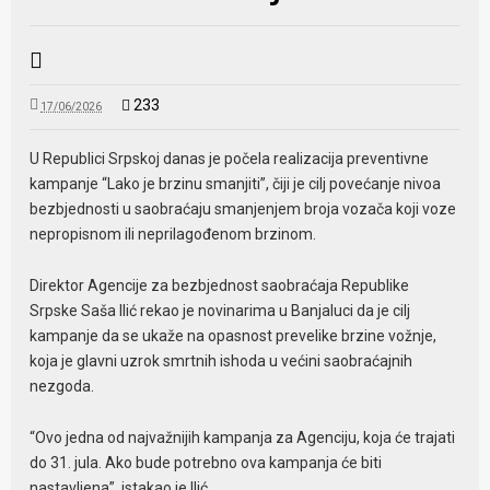
233
17/06/2026
U Republici Srpskoj danas je počela realizacija preventivne
kampanje “Lako je brzinu smanjiti”, čiji je cilj povećanje nivoa
bezbjednosti u saobraćaju smanjenjem broja vozača koji voze
nepropisnom ili neprilagođenom brzinom.
Direktor Agencije za bezbjednost saobraćaja Republike
Srpske Saša Ilić rekao je novinarima u Banjaluci da je cilj
kampanje da se ukaže na opasnost prevelike brzine vožnje,
koja je glavni uzrok smrtnih ishoda u većini saobraćajnih
nezgoda.
“Ovo jedna od najvažnijih kampanja za Agenciju, koja će trajati
do 31. jula. Ako bude potrebno ova kampanja će biti
nastavljena”, istakao je Ilić.