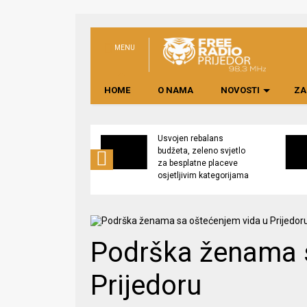
MENU
HOME
O NAMA
NOVOSTI
ZA
no preduzeće
Usvojen rebalans
 upravljati
budžeta, zeleno svjetlo
kom “Saničani”
za besplatne placeve
osjetljivim kategorijama
­Podrška ženama 
Prijedoru