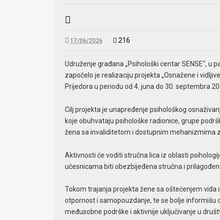
216
17/06/2026
Udruženje građana „Psihološki centar SENSE“, u par
započelo je realizaciju projekta „Osnažene i vidljive 
Prijedora u periodu od 4. juna do 30. septembra 20
Cilj projekta je unapređenje psihološkog osnaživanj
koje obuhvataju psihološke radionice, grupe podršk
žena sa invaliditetom i dostupnim mehanizmima z
Aktivnosti će voditi stručna lica iz oblasti psihol
učesnicama biti obezbijeđena stručna i prilagođen
Tokom trajanja projekta žene sa oštećenjem vida i
otpornost i samopouzdanje, te se bolje informišu 
međusobne podrške i aktivnije uključivanje u društv