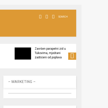
SEARCH
Završen parapetni zid u
Minis
Tukovima, mještani
poljop
zaštićeni od poplava
apel 
racio
– MARKETING –