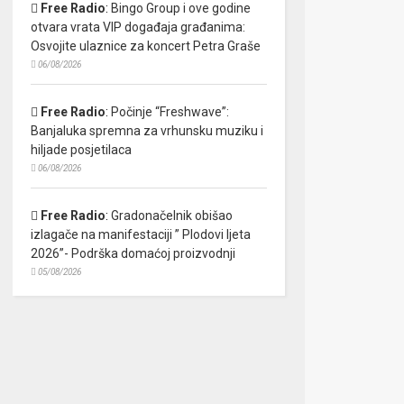
Free Radio
:
Bingo Group i ove godine
otvara vrata VIP događaja građanima:
Osvojite ulaznice za koncert Petra Graše
06/08/2026
Free Radio
:
Počinje “Freshwave”:
Banjaluka spremna za vrhunsku muziku i
hiljade posjetilaca
06/08/2026
Free Radio
:
Gradonačelnik obišao
izlagače na manifestaciji ” Plodovi ljeta
2026”- Podrška domaćoj proizvodnji
05/08/2026