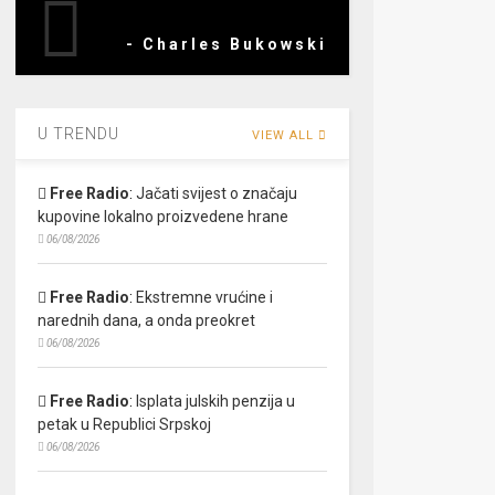
- Charles Bukowski
U TRENDU
VIEW ALL
Free Radio
:
Jačati svijest o značaju
kupovine lokalno proizvedene hrane
06/08/2026
Free Radio
:
Ekstremne vrućine i
narednih dana, a onda preokret
06/08/2026
Free Radio
:
Isplata julskih penzija u
petak u Republici Srpskoj
06/08/2026