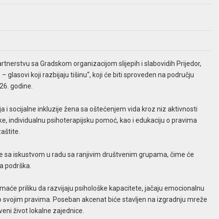
tnerstvu sa Gradskom organizacijom slijepih i slabovidih Prijedor,
– glasovi koji razbijaju tišinu“, koji će biti sproveden na području
26. godine.
a i socijalne inkluzije žena sa oštećenjem vida kroz niz aktivnosti
e, individualnu psihoterapijsku pomoć, kao i edukaciju o pravima
aštite.
ogije sa iskustvom u radu sa ranjivim društvenim grupama, čime će
a podrška.
maće priliku da razvijaju psihološke kapacitete, jačaju emocionalnu
o svojim pravima. Poseban akcenat biće stavljen na izgradnju mreže
eni život lokalne zajednice.