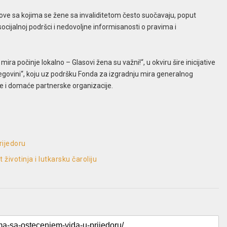
ve sa kojima se žene sa invaliditetom često suočavaju, poput
socijalnoj podršci i nedovoljne informisanosti o pravima i
ra počinje lokalno – Glasovi žena su važni!“, u okviru šire inicijative
cegovini“, koju uz podršku Fonda za izgradnju mira generalnog
e i domaće partnerske organizacije.
rijedoru
životinja i lutkarsku čaroliju