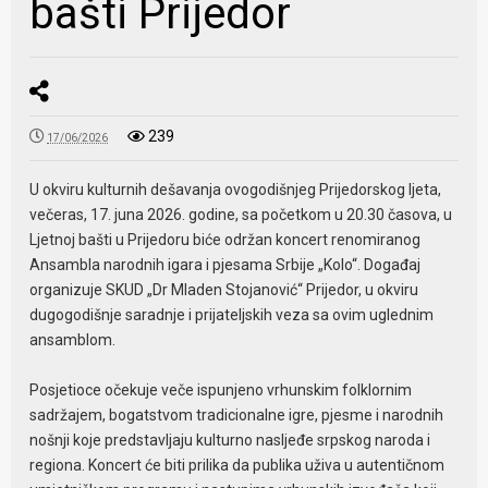
bašti Prijedor
239
17/06/2026
U okviru kulturnih dešavanja ovogodišnjeg Prijedorskog ljeta,
večeras, 17. juna 2026. godine, sa početkom u 20.30 časova, u
Ljetnoj bašti u Prijedoru biće održan koncert renomiranog
Ansambla narodnih igara i pjesama Srbije „Kolo“. Događaj
organizuje SKUD „Dr Mladen Stojanović“ Prijedor, u okviru
dugogodišnje saradnje i prijateljskih veza sa ovim uglednim
ansamblom.
Posjetioce očekuje veče ispunjeno vrhunskim folklornim
sadržajem, bogatstvom tradicionalne igre, pjesme i narodnih
nošnji koje predstavljaju kulturno nasljeđe srpskog naroda i
regiona. Koncert će biti prilika da publika uživa u autentičnom