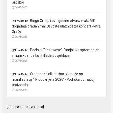
Srpskoj
06/08/2026
:
Bingo Group i ove godine otvara vrata VIP
Free Radio
događaja građanima: Osvojite ulaznice za koncert Petra
Graše
06/08/2026
:
Počinje “Freshwave”: Banjaluka spremna za
Free Radio
vrhunsku muziku i hiljade posjetilaca
06/08/2026
:
Gradonačelnik obišao izlagače na
Free Radio
manifestaciji ” Plodovi ljeta 2026”- Podrška domaćoj
proizvodnji
05/08/2026
[shoutcast_player_pro]