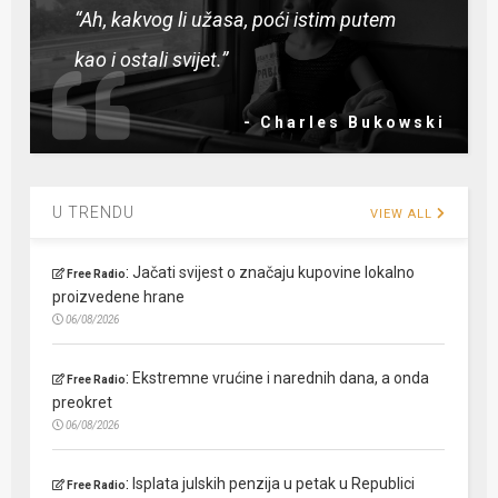
“Ah, kakvog li užasa, poći istim putem
kao i ostali svijet.”
- Charles Bukowski
U TRENDU
VIEW ALL
:
Jačati svijest o značaju kupovine lokalno
Free Radio
proizvedene hrane
06/08/2026
:
Ekstremne vrućine i narednih dana, a onda
Free Radio
preokret
06/08/2026
:
Isplata julskih penzija u petak u Republici
Free Radio