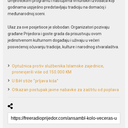
umjetničkom programu i nastupima vrhunskih izvođača koji
godinama uspješno predstavljaju tradiciju na domaćoj i
međunarodnoj sceni.
Ulaz za sve posjetioce je slobodan. Organizatori pozivaju
građane Prijedora i goste grada da prisustvuju ovom
jedinstvenom kulturnom događaju i uživaju u večeri
posvećenoj očuvanju tradicije, kulture i narodnog stvaralaštva.
Optužnica protiv službenika Islamske zajednice,
pronevjerili više od 150.000 KM
U BiH stiže “prljava kiša”
Otkazan postupak javne nabavke za zaštitu od poplava