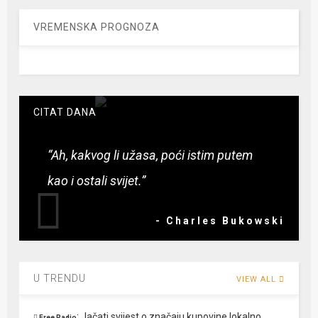
VREMENSKA PROGNOZA
CITAT DANA
“Ah, kakvog li užasa, poći istim putem
kao i ostali svijet.”
- Charles Bukowski
U TRENDU
VIEW ALL
:
Jačati svijest o značaju kupovine lokalno
Free Radio