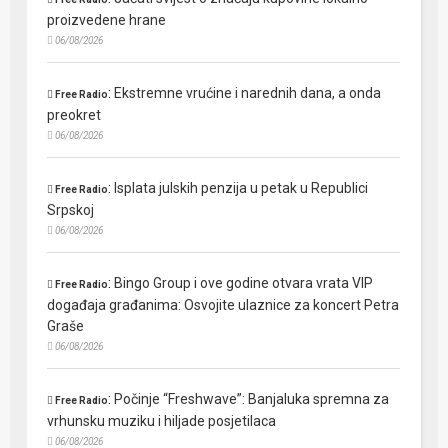
proizvedene hrane
06/08/2026
:
Ekstremne vrućine i narednih dana, a onda
Free Radio
preokret
06/08/2026
:
Isplata julskih penzija u petak u Republici
Free Radio
Srpskoj
06/08/2026
:
Bingo Group i ove godine otvara vrata VIP
Free Radio
događaja građanima: Osvojite ulaznice za koncert Petra
Graše
06/08/2026
:
Počinje “Freshwave”: Banjaluka spremna za
Free Radio
vrhunsku muziku i hiljade posjetilaca
06/08/2026