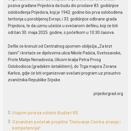
poziva građane Prijedora da budu dio proslave 83. godišnjice
oslobođenja Prijedora, koji je 1942. godine bio prva oslobođena
teritorija u porobljenoj Evropi, i 33. godišnjice odbrane grada
Prijedora, te da uzmu učešće u svečanom defileu, koji će biti
održan 30. maja 2025. godine, s početkom u 10:30 časova.
Defile će krenuti od Centralnog spomen-obilježja „Za krst
časni“ i kretaće se dijelovima ulica Nikole Pašića, Svetosavske,
Prote Matije Nenadovića, Ulicom kralja Petra Prvog
Oslobodioca (gradskim šetalištem), do Trga majora Zorana
Karlice, gdje će biti organizovan svečani program uz prisustvo
zvaničnika Republike Srpske.
prijedorgrad.org
Utajom poreza oštetio Budžet RS
Ozvaničen početak projekta “Osnivanje Centra znanja i
kompetencija”