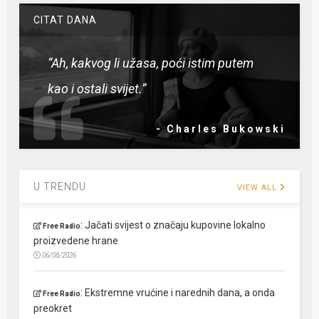
CITAT DANA
“Ah, kakvog li užasa, poći istim putem
kao i ostali svijet.”
- Charles Bukowski
U TRENDU
VIEW ALL
:
Jačati svijest o značaju kupovine lokalno
Free Radio
proizvedene hrane
06/08/2026
:
Ekstremne vrućine i narednih dana, a onda
Free Radio
preokret