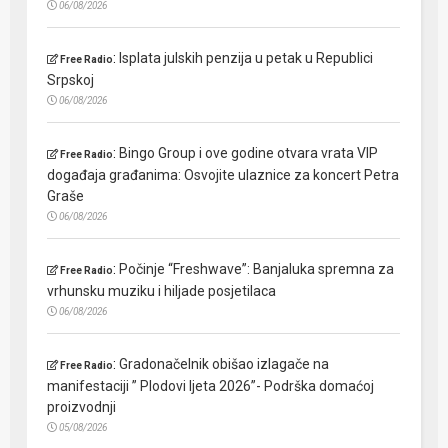
06/08/2026
:
Isplata julskih penzija u petak u Republici
Free Radio
Srpskoj
06/08/2026
:
Bingo Group i ove godine otvara vrata VIP
Free Radio
događaja građanima: Osvojite ulaznice za koncert Petra
Graše
06/08/2026
:
Počinje “Freshwave”: Banjaluka spremna za
Free Radio
vrhunsku muziku i hiljade posjetilaca
06/08/2026
:
Gradonačelnik obišao izlagače na
Free Radio
manifestaciji ” Plodovi ljeta 2026”- Podrška domaćoj
proizvodnji
05/08/2026