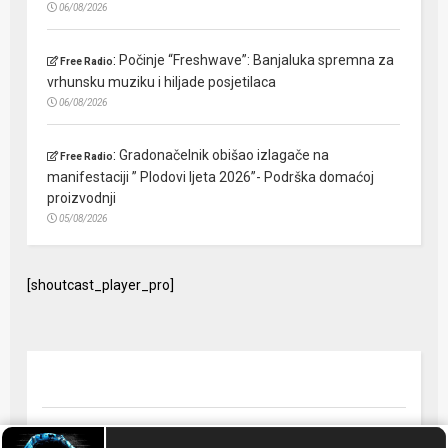
06/08/2026
:
Počinje “Freshwave”: Banjaluka spremna za
Free Radio
vrhunsku muziku i hiljade posjetilaca
06/08/2026
:
Gradonačelnik obišao izlagače na
Free Radio
manifestaciji ” Plodovi ljeta 2026”- Podrška domaćoj
proizvodnji
05/08/2026
[shoutcast_player_pro]