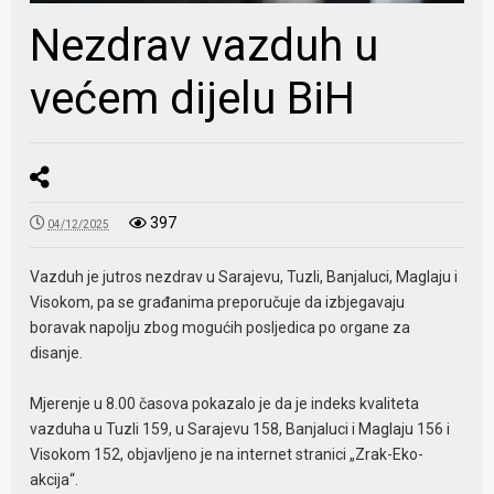
Nezdrav vazduh u
većem dijelu BiH
397
04/12/2025
Vazduh je jutros nezdrav u Sarajevu, Tuzli, Banjaluci, Maglaju i
Visokom, pa se građanima preporučuje da izbjegavaju
boravak napolju zbog mogućih posljedica po organe za
disanje.
Mjerenje u 8.00 časova pokazalo je da je indeks kvaliteta
vazduha u Tuzli 159, u Sarajevu 158, Banjaluci i Maglaju 156 i
Visokom 152, objavljeno je na internet stranici „Zrak-Eko-
akcija“.