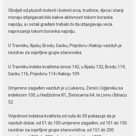
Oboljeli od plućnih bolesti i bolesti srca, trudnice, djeca i stariji
moraju izbjegavati bilo kakve aktivnosti tokom boravka
napolju, a i ostali građani trebalo bi da izbjegavaju veća
naprezanja tokom boravka napolju.
U Travniku, Ilijašu, Brodu, Gacku, Prijedoru i Kaknju vazduh je
nezdrav za osjetljive grupe stanovnika.
U Travniku indeks kvaliteta iznosi 142, u Ilijašu 132, Brodu 119,
Gacku 116, Prijedoru 114 i Kaknju 109.
Umjereno zagađen vazduh je u Lukavcu, Zenici i Ugljeviku sa
indeksom 100, u Hadžićima 81, Živinicama 64, te Livnu i Bihaću
52.
Vrijednost indeksa kvaliteta od nula do 50 pokazuje da je
vazduh dobar, od 51 do 100 umjereno zagađen, od 101 do 150
nezdrav za osjetljive grupe stanovništva, od 151 do 200