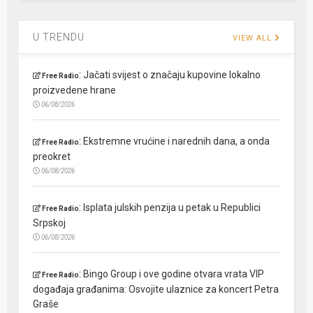
U TRENDU
VIEW ALL
:
Jačati svijest o značaju kupovine lokalno
Free Radio
proizvedene hrane
06/08/2026
:
Ekstremne vrućine i narednih dana, a onda
Free Radio
preokret
06/08/2026
:
Isplata julskih penzija u petak u Republici
Free Radio
Srpskoj
06/08/2026
:
Bingo Group i ove godine otvara vrata VIP
Free Radio
događaja građanima: Osvojite ulaznice za koncert Petra
Graše