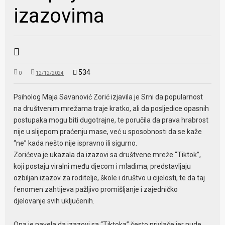
izazovima
534
0
12/12/2024
Psiholog Maja Savanović Zorić izjavila je Srni da popularnost
na društvenim mrežama traje kratko, ali da posljedice opasnih
postupaka mogu biti dugotrajne, te poručila da prava hrabrost
nije u slijepom praćenju mase, već u sposobnosti da se kaže
“ne” kada nešto nije ispravno ili sigurno.
Zorićeva je ukazala da izazovi sa društvene mreže “Tiktok”,
koji postaju viralni među djecom i mladima, predstavljaju
ozbiljan izazov za roditelje, škole i društvo u cijelosti, te da taj
fenomen zahtijeva pažljivo promišljanje i zajedničko
djelovanje svih uključenih.
Ona je navela da izazovi sa “Tiktoka” često privlače jer nude