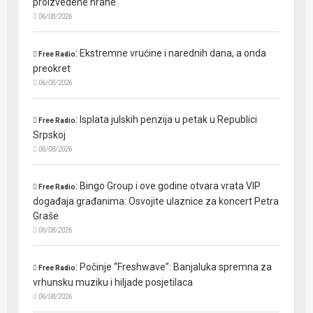
proizvedene hrane
06/08/2026
:
Ekstremne vrućine i narednih dana, a onda
Free Radio
preokret
06/08/2026
:
Isplata julskih penzija u petak u Republici
Free Radio
Srpskoj
06/08/2026
:
Bingo Group i ove godine otvara vrata VIP
Free Radio
događaja građanima: Osvojite ulaznice za koncert Petra
Graše
06/08/2026
:
Počinje “Freshwave”: Banjaluka spremna za
Free Radio
vrhunsku muziku i hiljade posjetilaca
06/08/2026