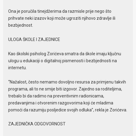
Ona je poručila tinejdžerima da razmisle prije nego što
prihvate neki izazov koji može ugroziti njihovo zdravlje ili
bezbjednost.
ULOGA ŠKOLE I ZAJEDNICE
Kao školski psiholog Zorićeva smatra da škole imaju ključnu
ulogu u edukaciji o digitalnoj pismenosti i bezbjednosti na
internetu.
“Nažalost, često nemamo dovoljno resursa za primjenu takvih
programa, ali to ne smije biti izgovor. Zajedno sa roditeljima,
trebalo bi da radimo na preventivnim radionicama,
predavanjima i otvorenim razgovorima koji će mladima
pomoći da razumiju posljedice svojih odluka”, rekla je Zorićeva.
ZAJEDNIČKA ODGOVORNOST