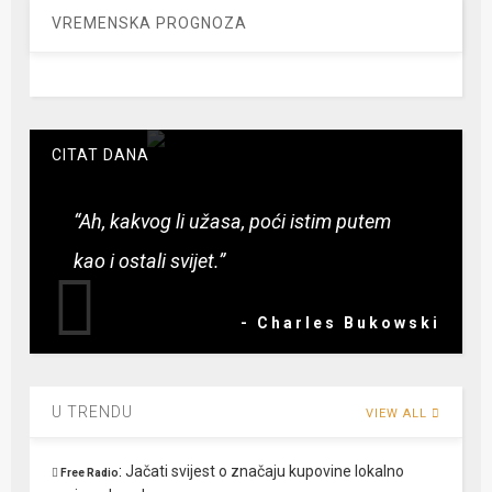
VREMENSKA PROGNOZA
CITAT DANA
“Ah, kakvog li užasa, poći istim putem
kao i ostali svijet.”
- Charles Bukowski
U TRENDU
VIEW ALL
:
Jačati svijest o značaju kupovine lokalno
Free Radio