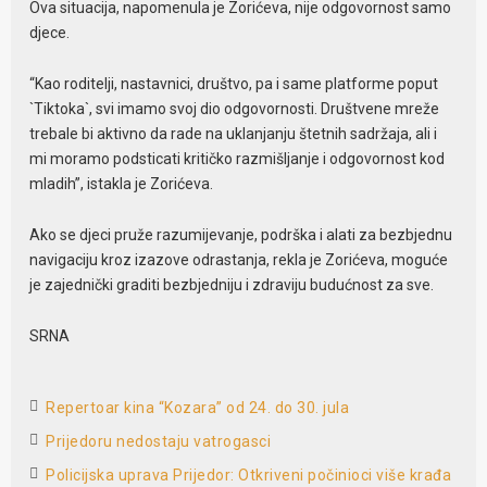
Ova situacija, napomenula je Zorićeva, nije odgovornost samo
djece.
“Kao roditelji, nastavnici, društvo, pa i same platforme poput
`Tiktoka`, svi imamo svoj dio odgovornosti. Društvene mreže
trebale bi aktivno da rade na uklanjanju štetnih sadržaja, ali i
mi moramo podsticati kritičko razmišljanje i odgovornost kod
mladih”, istakla je Zorićeva.
Ako se djeci pruže razumijevanje, podrška i alati za bezbjednu
navigaciju kroz izazove odrastanja, rekla je Zorićeva, moguće
je zajednički graditi bezbjedniju i zdraviju budućnost za sve.
SRNA
Repertoar kina “Kozara” od 24. do 30. jula
Prijedoru nedostaju vatrogasci
Policijska uprava Prijedor: Otkriveni počinioci više krađa