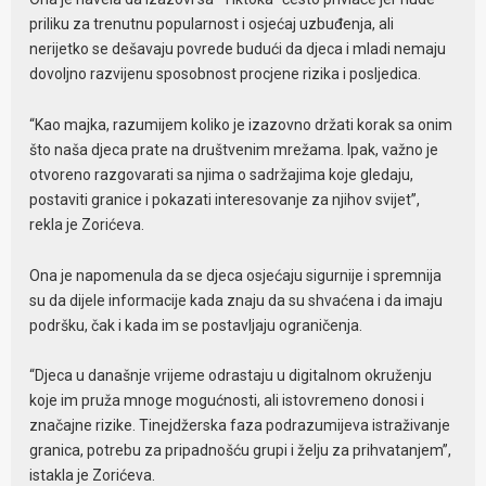
priliku za trenutnu popularnost i osjećaj uzbuđenja, ali
nerijetko se dešavaju povrede budući da djeca i mladi nemaju
dovoljno razvijenu sposobnost procjene rizika i posljedica.
“Kao majka, razumijem koliko je izazovno držati korak sa onim
što naša djeca prate na društvenim mrežama. Ipak, važno je
otvoreno razgovarati sa njima o sadržajima koje gledaju,
postaviti granice i pokazati interesovanje za njihov svijet”,
rekla je Zorićeva.
Ona je napomenula da se djeca osjećaju sigurnije i spremnija
su da dijele informacije kada znaju da su shvaćena i da imaju
podršku, čak i kada im se postavljaju ograničenja.
“Djeca u današnje vrijeme odrastaju u digitalnom okruženju
koje im pruža mnoge mogućnosti, ali istovremeno donosi i
značajne rizike. Tinejdžerska faza podrazumijeva istraživanje
granica, potrebu za pripadnošću grupi i želju za prihvatanjem”,
istakla je Zorićeva.